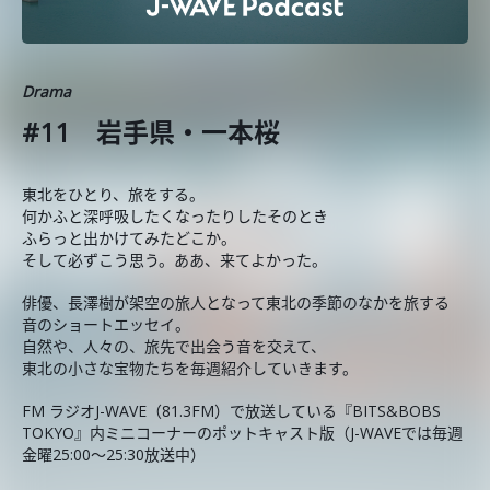
Drama
#11 岩⼿県・⼀本桜
東北をひとり、旅をする。
何かふと深呼吸したくなったりしたそのとき
ふらっと出かけてみたどこか。
そして必ずこう思う。ああ、来てよかった。
俳優、長澤樹が架空の旅人となって東北の季節のなかを旅する
音のショートエッセイ。
自然や、人々の、旅先で出会う音を交えて、
東北の小さな宝物たちを毎週紹介していきます。
FM ラジオJ-WAVE（81.3FM）で放送している『BITS&BOBS
TOKYO』内ミニコーナーのポットキャスト版（J-WAVEでは毎週
金曜25:00～25:30放送中）