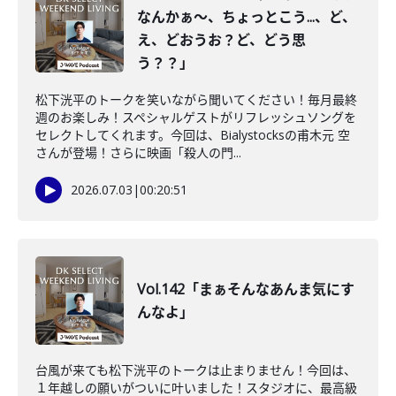
なんかぁ〜、ちょっとこう...、ど、
え、どおうお？ど、どう思
う？？」
松下洸平のトークを笑いながら聞いてください！毎月最終
週のお楽しみ！スペシャルゲストがリフレッシュソングを
セレクトしてくれます。今回は、Bialystocksの甫木元 空
さんが登場！さらに映画「殺人の門...
2026.07.03
|
00:20:51
Vol.142「まぁそんなあんま気にす
んなよ」
台風が来ても松下洸平のトークは止まりません！今回は、
１年越しの願いがついに叶いました！スタジオに、最高級