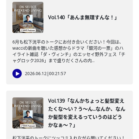
Vol.140「あんま無理すんな！」
6月も松下洸平のトークにお付き合いください！今回は、
wacciの新曲を聴いた感想からドラマ「銀河の一票」のハ
イライト雑誌「ダ・ヴィンチ」のエッセイ野外フェス「チ
ャグロック2026」まで盛りだくさんの内...
2026.06.12
|
00:21:57
Vol.139「なんかちょっと髪型変え
たくな〜い？う〜ん...なんか、なん
か髪型を変えるっていうのはどう
かなぁ〜？」
松下洸平のトークにツッコミ入れながら聞いてください！