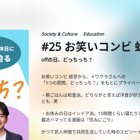
Society & Culture
Education
#25 お笑いコンビ
offの日、どっちっち？
お笑いコンビ 蛙亭から、イワクラさんへの
「5つの質問、どっちっち？」をもとにプライベ
・朝ごはんは和食派。どちらかと言えば洋食が好
とも…笑
・お休みの日はインドア派。15時間くらい寝たり
最近ハマってる漫画は『住みにごり』
かつて芸人仲間で共同生活していた時のエピソー