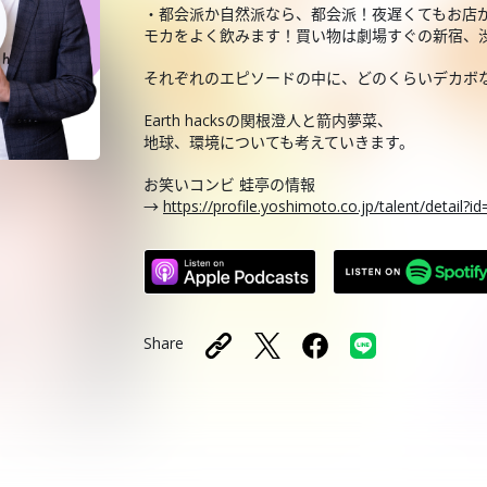
・都会派か自然派なら、都会派！夜遅くてもお店
モカをよく飲みます！買い物は劇場すぐの新宿、
それぞれのエピソードの中に、どのくらいデカボ
Earth hacksの関根澄人と箭内夢菜、
地球、環境についても考えていきます。
お笑いコンビ 蛙亭の情報
→
https://profile.yoshimoto.co.jp/talent/detail?i
Share