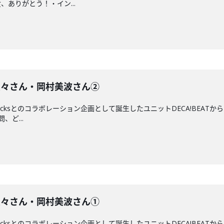
ありがとう！・イン...
米村姫良々さん・岡村美波さん②
 hacksとのコラボレーション企画として誕生したユニットDECA!BE
ど...
米村姫良々さん・岡村美波さん①
 hacksとのコラボレーション企画として誕生したユニットDECA!BE