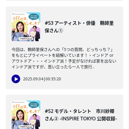
#53 アーティスト・俳優 鞘師里
保さん①
今回は、鞘師里保さんへの「5つの質問、どっちっち？」
をもとにプライベートを紐解いています！・インドア or
アウトドア・・・インドア派！予定がなければ家を出ない
インドア派ですが、思い立ったら一人で旅行...
2025.09.04
|
00:35:20
#52 モデル・タレント 市川紗椰
さん② -INSPIRE TOKYO 公開収録-