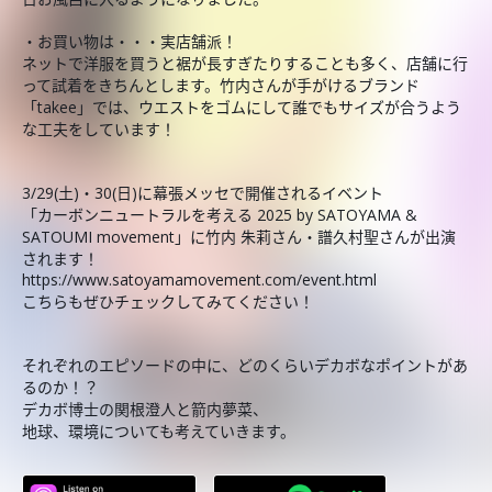
・お買い物は・・・実店舗派！
ネットで洋服を買うと裾が長すぎたりすることも多く、店舗に行
って試着をきちんとします。竹内さんが手がけるブランド
「takee」では、ウエストをゴムにして誰でもサイズが合うよう
な工夫をしています！
3/29(土)・30(日)に幕張メッセで開催されるイベント
「カーボンニュートラルを考える 2025 by SATOYAMA &
SATOUMI movement」に竹内 朱莉さん・譜久村聖さんが出演
されます！
https://www.satoyamamovement.com/event.html
こちらもぜひチェックしてみてください！
それぞれのエピソードの中に、どのくらいデカボなポイントがあ
るのか！？
デカボ博士の関根澄人と箭内夢菜、
地球、環境についても考えていきます。