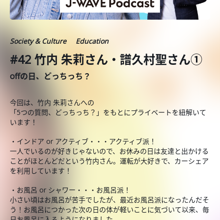
Society & Culture
Education
#42 竹内 朱莉さん・譜久村聖さん①
offの日、どっちっち？
今回は、竹内 朱莉さんへの
「5つの質問、どっちっち？」をもとにプライベートを紐解いて
います！
・インドア or アクティブ・・・アクティブ派！
一人でいるのが好きじゃないので、お休みの日は友達と出かける
ことがほとんどだという竹内さん。運転が大好きで、カーシェア
を利用しています！
・お風呂 or シャワー・・・お風呂派！
小さい頃はお風呂が苦手でしたが、最近お風呂派になったんだそ
う！お風呂につかった次の日の体が軽いことに気づいて以来、毎
日お風呂に入るようになりました。