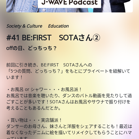
Society & Culture
Education
#41 BE:FIRST SOTAさん②
offの日、どっちっち？
前回に引き続き、BE:FIRST SOTAさんへの
「5つの質問、どっちっち？」をもとにプライベートを紐解いて
います！
・お風呂 or シャワー・・・お風呂派！
お風呂では音楽を聴いたり、ダンスのバトル動画を見たりして過
ごすことが多いです！SOTAさんはお風呂やサウナで振り付けを
考えることもあるんだとか。
・買い物は・・・実店舗派！
ダンサーのお母さん、妹さんと洋服をシェアすることも！最近は
着なくなったデニムに絵を描いてリメイクしてもらうことにハマ
っています。