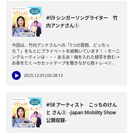
#59 シンガーソングライター 竹
内アンナさん①
今回は、竹内アンナさんへの「5つの質問、どっちっ
ち？」をもとにプライベートを紐解いています！・モーニ
ングルーティンは・・・ある派！梅を入れた緑茶を飲む→
お香をたく→カセットテープを聞きながら筋トレ→ジ...
2025.12.05
|
00:28:13
#58 アーティスト こっちのけん
と さん② -Japan Mobility Show
公開収録-