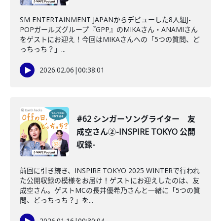
SM ENTERTAINMENT JAPANからデビューした8人組J-
POPガールズグループ『GPP』のMIKAさん・ANAMIさん
をゲストにお迎え！今回はMIKAさんへの「5つの質問、ど
っちっち？」...
2026.02.06
|
00:38:01
#62 シンガーソングライター 友
成空さん②-INSPIRE TOKYO 公開
収録-
前回に引き続き、INSPIRE TOKYO 2025 WINTERで行われ
た公開収録の模様をお届け！ゲストにお迎えしたのは、友
成空さん。ゲストMCの長井優希乃さんと一緒に「5つの質
問、どっちっち？」を...
2026.01.16
|
00:30:04