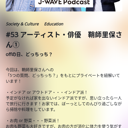
Society & Culture
Education
#53 アーティスト・俳優 鞘師里保さ
ん①
offの日、どっちっち？
今回は、鞘師里保さんへの
「5つの質問、どっちっち？」をもとにプライベートを紐解いて
います！
・インドア or アウトドア・・・インドア派！
予定がなければ家を出ないインドア派ですが、思い立ったら一人
で旅行に行きます！お家では、ぼーっとしてのんびり過ごしなが
ら掃除や料理をしています。
・お肉 or 野菜・・・野菜派！
お肉も野菜も大好きですが、お肉の方が消化に体力を使う気がす