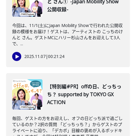
と さん① -Japan Mobility Show
公開収録-
今回は、11/1(土)にJapan Mobility Showで行われた公開収
録の模様をお届け！ゲストは、アーティストの こっちのけ
んと さん。ゲストMCにハリー杉山さんをお迎えして3人
で、...
2025.11.07
|
00:21:24
【特別編#PR】offの日、どっちっ
ち？ supported by TOKYO GX
ACTION
毎回、ゲストの方をお迎えし、オフの日どっち派で過ごし
ているのか？2択の質問 「どっちっち？」からゲストのプ
ライベートに迫り、「デカボ」目線の褒めが入るポッドキ