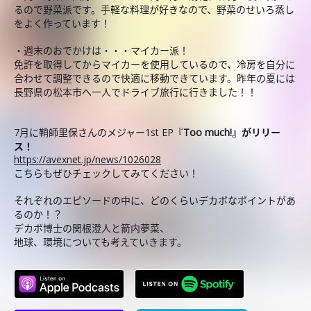
るので野菜派です。手軽な料理が好きなので、野菜のせいろ蒸し
をよく作っています！
・週末のおでかけは・・・マイカー派！
免許を取得してからマイカーを使用しているので、冷房を自分に
合わせて調整できるので快適に移動できています。昨年の夏には
長野県の松本市へ一人でドライブ旅行に行きました！！
7月に鞘師里保さんのメジャー1st EP『
Too much!』がリリー
ス！
https://avexnet.jp/news/1026028
こちらもぜひチェックしてみてください！
それぞれのエピソードの中に、どのくらいデカボなポイントがあ
るのか！？
デカボ博士の関根澄人と箭内夢菜、
地球、環境についても考えていきます。