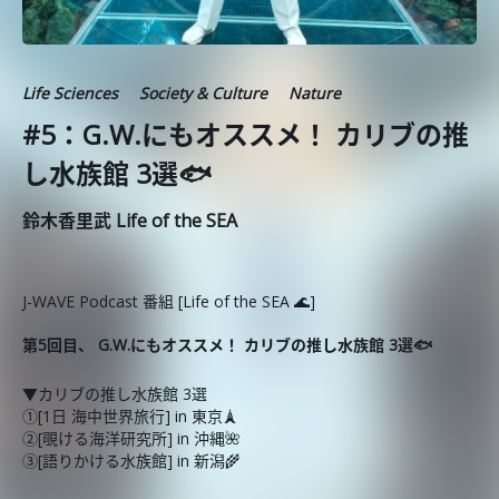
Life Sciences
Society & Culture
Nature
#5：G.W.にもオススメ！ カリブの推
し水族館 3選🐟
鈴木香里武 Life of the SEA
J-WAVE Podcast 番組 [Life of the SEA 🌊]
第5回目、 G.W.にもオススメ！ カリブの推し水族館 3選🐟
▼カリブの推し水族館 3選
①[1日 海中世界旅行] in 東京🗼
②[覗ける海洋研究所] in 沖縄🌺
③[語りかける水族館] in 新潟🌾