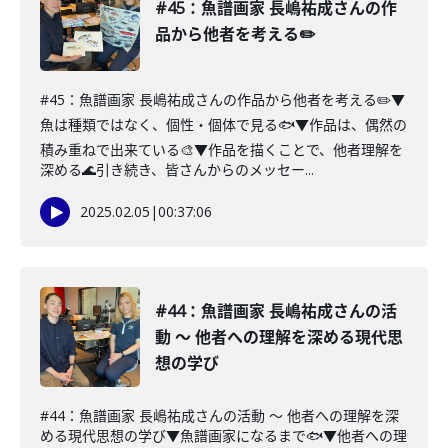
#45：魚譜画家 長嶋祐成さんの作
品から他者を考える✏️
#45：魚譜画家 長嶋祐成さんの作品から他者を考える✏️▼
魚は種類ではなく、個性・個体で見る🐟▼作品は、偶然の
積み重ねで出来ている🎨▼作品を描くことで、他者理解を
深める🌊引き続き、皆さんからのメッセー...
2025.02.05
|
00:37:06
#44：魚譜画家 長嶋祐成さんの活
動 〜 他者への理解を深める現代思
想の学び
#44：魚譜画家 長嶋祐成さんの活動 〜 他者への理解を深
める現代思想の学び▼魚譜画家になるまで🐟▼他者への理