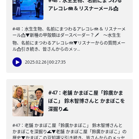
#48：水生生物、名前にまつわる
アレコレ🪼 & リスナーメール📩
#48：水生生物、名前にまつわるアレコレ🪼 & リスナーメ
ール📩▼新種の甲殻類はダースベーダー？🗡️ 〜水生生
物、名前にまつわるアレコレ🪼▼リスナーからの質問メー
ル📩引き続き、皆さんからのメッ...
2025.02.26
|
00:27:35
#47：老舗 かまぼこ屋「鈴廣かま
ぼこ」 鈴木智博さんと かまぼこを
深掘り🌊
#47：老舗 かまぼこ屋「鈴廣かまぼこ」 鈴木智博さんと
かまぼこを深掘り🌊▼老舗 かまぼこ屋「鈴廣かまぼこ」の
歴史▼かまぼこの豆知識💡引き続き、皆さんからのメッセ