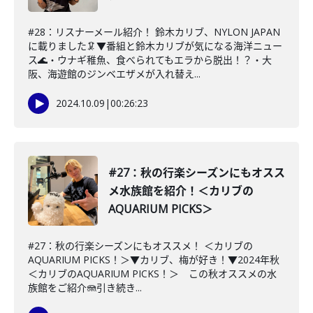
#28：リスナーメール紹介！ 鈴木カリブ、NYLON JAPAN
に載りました🦑▼番組と鈴木カリブが気になる海洋ニュー
ス🌊・ウナギ稚魚、食べられてもエラから脱出！？・大
阪、海遊館のジンベエザメが入れ替え...
2024.10.09
|
00:26:23
#27：秋の行楽シーズンにもオスス
メ水族館を紹介！＜カリブの
AQUARIUM PICKS＞
#27：秋の行楽シーズンにもオススメ！ ＜カリブの
AQUARIUM PICKS！＞▼カリブ、梅が好き！▼2024年秋
＜カリブのAQUARIUM PICKS！＞ この秋オススメの水
族館をご紹介🪼引き続き...