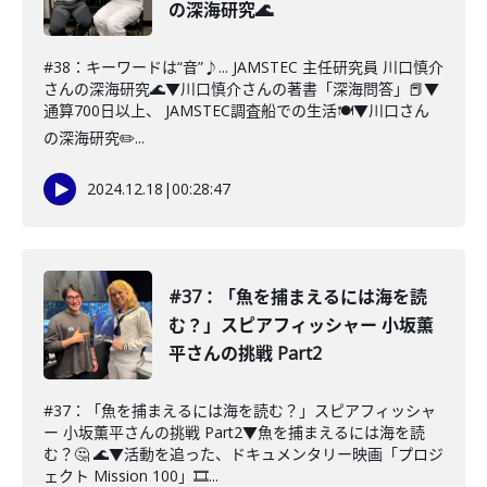
の深海研究🌊
#38：キーワードは“音”♪... JAMSTEC 主任研究員 川口慎介
さんの深海研究🌊▼川口慎介さんの著書「深海問答」📕▼
通算700日以上、 JAMSTEC調査船での生活🍽️▼川口さん
の深海研究✏️...
2024.12.18
|
00:28:47
#37：「魚を捕まえるには海を読
む？」スピアフィッシャー 小坂薫
平さんの挑戦 Part2
#37：「魚を捕まえるには海を読む？」スピアフィッシャ
ー 小坂薫平さんの挑戦 Part2▼魚を捕まえるには海を読
む？🤔 🌊▼活動を追った、ドキュメンタリー映画「プロジ
ェクト Mission 100」🎞...