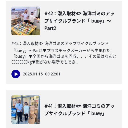
#42：潜入取材🐟 海洋ゴミのアッ
プサイクルブランド「 buøy」〜
Part2
#42：潜入取材🐟 海洋ゴミのアップサイクルブランド
「buøy」〜Part2▼プラスチックメーカーから生まれた
「buøy」▼全国から海洋ゴミを回収、、、その量はなんと
〇〇〇〇kg▼海がない場所でもでき...
2025.01.15
|
00:22:01
#41：潜入取材🐟 海洋ゴミのアッ
プサイクルブランド「 buøy」