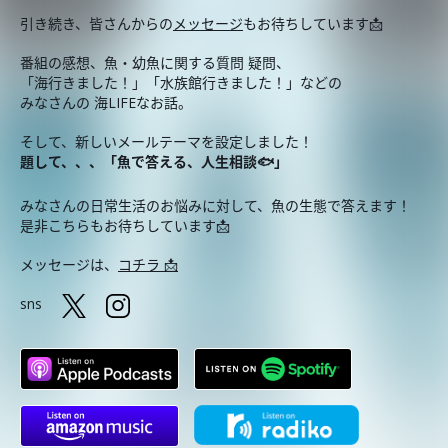
引き続き、皆さんからの
メッセージ
もお待ちしています📩
番組の感想、魚・幼魚に関する質問 疑問、
「海行きました！」「水族館行きました！」などの
みなさんの 海LIFEなお話。
そして、新しいメールテーマを設定しました！
題して、、、「魚で答える、人生相談🐟」
みなさんの日常生活のお悩みに対して、魚の生態で答えます！
是非こちらもお待ちしています📩
メッセージは、
コチラ 📩
sns