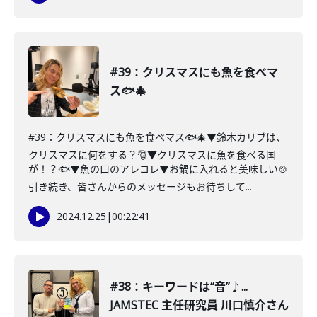
#39：クリスマスにも魚を食べマ
ス🐟🎄
#39：クリスマスにも魚を食べマス🐟🎄▼鈴木カリブは、
クリスマスに何をする？🎅▼クリスマスに魚を食べる国
が！？🐟▼魚の口のアレコレ▼お鍋に入れると美味しい🍲
引き続き、皆さんからのメッセージもお待ちして...
2024.12.25
|
00:22:41
#38：キーワードは“音”♪...
JAMSTEC 主任研究員 川口慎介さん