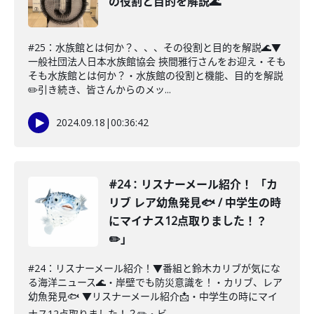
の役割と目的を解説🌊
#25：水族館とは何か？、、、その役割と目的を解説🌊▼
一般社団法人日本水族館協会 挾間雅行さんをお迎え・そも
そも水族館とは何か？・水族館の役割と機能、目的を解説
✏️引き続き、皆さんからのメッ...
2024.09.18
|
00:36:42
#24：リスナーメール紹介！ 「カ
リブ レア幼魚発見🐟 / 中学生の時
にマイナス12点取りました！？
✏️」
#24：リスナーメール紹介！▼番組と鈴木カリブが気にな
る海洋ニュース🌊・岸壁でも防災意識を！・カリブ、レア
幼魚発見🐟 ▼リスナーメール紹介📩・中学生の時にマイ
ナス12点取りました！？✏️・ビ...