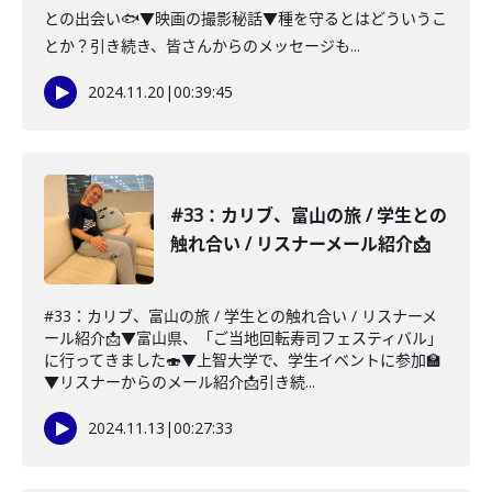
との出会い🐟▼映画の撮影秘話▼種を守るとはどういうこ
とか？引き続き、皆さんからのメッセージも...
2024.11.20
|
00:39:45
#33：カリブ、富山の旅 / 学生との
触れ合い / リスナーメール紹介📩
#33：カリブ、富山の旅 / 学生との触れ合い / リスナーメ
ール紹介📩▼富山県、「ご当地回転寿司フェスティバル」
に行ってきました🍣▼上智大学で、学生イベントに参加🏫
▼リスナーからのメール紹介📩引き続...
2024.11.13
|
00:27:33