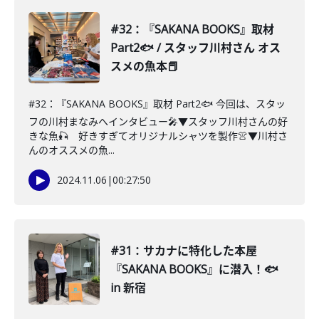
#32：『SAKANA BOOKS』取材
Part2🐟 / スタッフ川村さん オス
スメの魚本📕
#32：『SAKANA BOOKS』取材 Part2🐟 今回は、スタッ
フの川村まなみへインタビュー🎤▼スタッフ川村さんの好
きな魚🎣 好きすぎてオリジナルシャツを製作👚▼川村さ
んのオススメの魚...
2024.11.06
|
00:27:50
#31：サカナに特化した本屋
『SAKANA BOOKS』に潜入！🐟
in 新宿