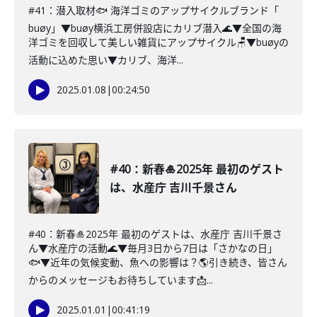
#41：潜入取材🐟 海洋ゴミのアップサイクルブランド「
buøy」▼buøy横浜工房併設店にカリブ潜入🌊▼全国の海
洋ゴミを回収して美しい雑貨にアップサイクル🪑▼buøyの
活動に込めた思い▼カリブ、海洋...
2025.01.08
|
00:24:50
#40：新春🎍2025年 最初のゲスト
は、水産庁 吉川千景さん
#40：新春🎍2025年 最初のゲストは、水産庁 吉川千景さ
ん▼水産庁の活動🌊▼毎月3日から7日は「さかなの日」
🐟▼近年の気候変動、魚への影響は？🌎引き続き、皆さん
からのメッセージもお待ちしています📩...
2025.01.01
|
00:41:19