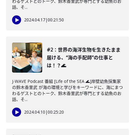
わるゲストとのトーク、鈴木香里武が専門とする幼魚のお
話、そ...
2024.04.17
|
00:21:50
#2：世界の海洋生物を生きたまま
届ける、“海の手配師”の仕事と
は！？🌊
J-WAVE Podcast 番組 [Life of the SEA 🌊]岸壁幼魚採集家
の鈴木香里武 が海の環境と学びをキーワードに、海にまつ
わるゲストとのトーク、鈴木香里武が専門とする幼魚のお
話、そ...
2024.04.10
|
00:25:20