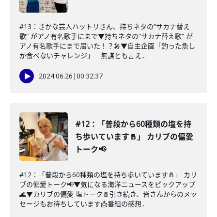
#13：さかな芸人ハットリさん、持ちネタの“サカナ替え
歌” がアノ有名歌手にまで▼持ちネタの“サカナ替え歌” が
アノ有名歌手にまで届いた！？🎤▼自主企画「釣った魚し
か食べないチャレンジ」 無謀とも言え...
2024.06.26
|
00:32:37
#12：「普段から60種類の塩を持
ち歩いています🧂」 カリブの偏愛
トーク📢
#12：「普段から60種類の塩を持ち歩いています🧂」 カリ
ブの偏愛トーク📢▼気になる海洋ニュースをピックアップ
🌊▼カリブの偏愛 塩トーク🧂引き続き、皆さんからのメッ
セージもお待ちしています📩番組の感想...