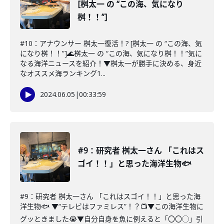
[桝太一 の “この海、気になり
桝！！”]
#10：アナウンサー 桝太一復活！? [桝太一 の “この海、気
になり桝！！”]🌊桝太一 の “この海、気になり桝！！”気に
なる海洋ニュースを紹介！▼桝太一が勝手に決める、身近
なオススメ海ランキング1...
2024.06.05
|
00:33:59
#9：研究者 桝太一さん 「これはス
ゴイ！！」と思った海洋生物🐟
#9：研究者 桝太一さん 「これはスゴイ！！」と思った海
洋生物🐟 ▼“テレビはファミレス”！？📺▼この海洋生物に
グッときました😭▼自分自身を魚に例えると「〇〇◯」引