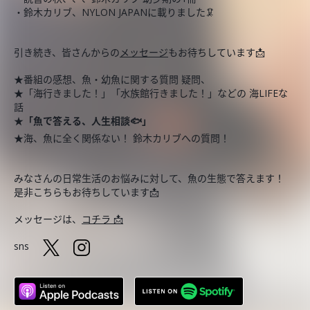
・鈴木カリブ、NYLON JAPANに載りました🦑
引き続き、皆さんからの
メッセージ
もお待ちしています📩
★番組の感想、魚・幼魚に関する質問 疑問、
★「海行きました！」「水族館行きました！」などの 海LIFEな
話
★
「魚で答える、人生相談🐟」
★海、魚に全く関係ない！ 鈴木カリブへの質問！
みなさんの日常生活のお悩みに対して、魚の生態で答えます！
是非こちらもお待ちしています📩
メッセージは、
コチラ 📩
sns