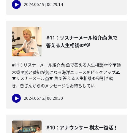
2024.06.19
|
00:29:14
#11：リスナーメール紹介📩 魚で
答える人生相談🐟💡
#11：リスナーメール紹介📩 魚で答える人生相談🐟💡▼鈴
木香里武と番組が気になる海洋ニュースをピックアップ🌊
▼リスナーメール📩▼ 魚で答える人生相談🐟💡引き続
き、皆さんからのメッセージもお待ちしてい...
2024.06.12
|
00:29:30
#10：アナウンサー 桝太一復活！