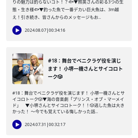
りの魅力は釣らないコト！？🐟▼照英さんの彩る3つの生
態・生き様🐟▼釣った魚で一番デカい巨大魚は、3m越
え！引き続き、皆さんからのメッセージもお...
2024.08.07
|
00:34:16
#18：舞台でベニクラゲ役を演じ
ます！ 小堺一機さんとサイコロト
ーク🎲
#18：舞台でベニクラゲ役を演じます！ 小堺一機さんとサ
イコロトーク🎲▼海の音楽劇「プリンス・オブ・マーメイ
ド」 ▼小堺さんとサイコロトーク！！🎲逃した魚は大き
かった！ 〜今でも覚えている悔しかった話...
2024.07.31
|
00:32:17