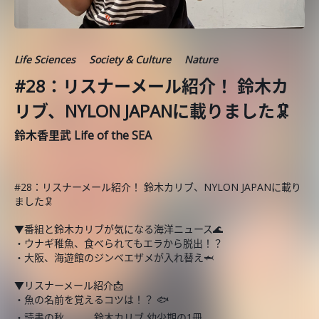
Life Sciences
Society & Culture
Nature
#28：リスナーメール紹介！ 鈴木カ
リブ、NYLON JAPANに載りました🦑
鈴木香里武 Life of the SEA
#28：リスナーメール紹介！ 鈴木カリブ、NYLON JAPANに載り
ました🦑
▼番組と鈴木カリブが気になる海洋ニュース🌊
・ウナギ稚魚、食べられてもエラから脱出！？
・大阪、海遊館のジンベエザメが入れ替え🦈
▼リスナーメール紹介📩
・魚の名前を覚えるコツは！？ 🐟
・読書の秋、、、鈴木カリブ 幼少期の1冊