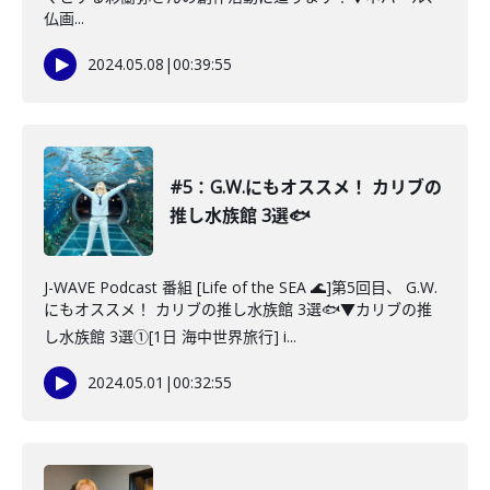
仏画...
2024.05.08
|
00:39:55
#5：G.W.にもオススメ！ カリブの
推し水族館 3選🐟
J-WAVE Podcast 番組 [Life of the SEA 🌊]第5回目、 G.W.
にもオススメ！ カリブの推し水族館 3選🐟▼カリブの推
し水族館 3選①[1日 海中世界旅行] i...
2024.05.01
|
00:32:55