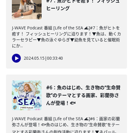
#7：魚がヒトを癒す！ フィッシュ
ヒーリング
J-WAVE Podcast 番組 [Life of the SEA 🌊]#7：魚がヒトを
癒す！ フィッシュヒーリングに迫ります！▼魚は、動くカ
ラーセラピー▼魚の泳ぐゆらぎ▼幼魚を見ていると催眠術
にか...
2024.05.15
|
00:33:40
#6：魚のはじめ、生き物の“生命賛
歌”のテーマとする画家、彩蘭弥さ
んが登場！🐟
J-WAVE Podcast 番組 [Life of the SEA 🌊]#6：画家の彩蘭
弥さんが登場！🐟魚のはじめ、生き物の“生命賛歌”をテー
マとする彩蘭弥さんの創作活動に迫ります！▼ネパール、