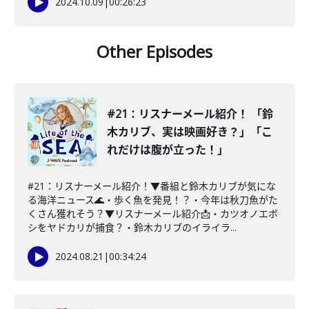
2024.10.09
|
00:26:23
Other Episodes
#21：リスナーメール紹介！ 「鈴
木カリブ、実は映画好き？」「こ
れだけは腹が立った！」
#21：リスナーメール紹介！▼番組と鈴木カリブが気にな
る海洋ニュース🌊・歩く魚を発見！？・今年は秋刀魚がた
くさん獲れそう？▼リスナーメール紹介📩・カツオノエボ
シをヤドカリが捕食？・鈴木カリブのイライラ...
2024.08.21
|
00:34:24