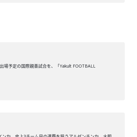
定の国際親善試合を、「Yakult FOOTBALL
ペインか、史上3チーム目の連覇を狙うアルゼンチンか。大胆