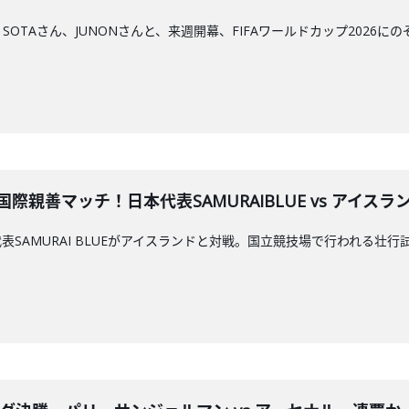
T、SOTAさん、JUNONさんと、来週開幕、FIFAワールドカップ2026に
際親善マッチ！日本代表SAMURAIBLUE vs アイスラ
AMURAI BLUEがアイスランドと対戦。国立競技場で行われる壮行試合を「Y