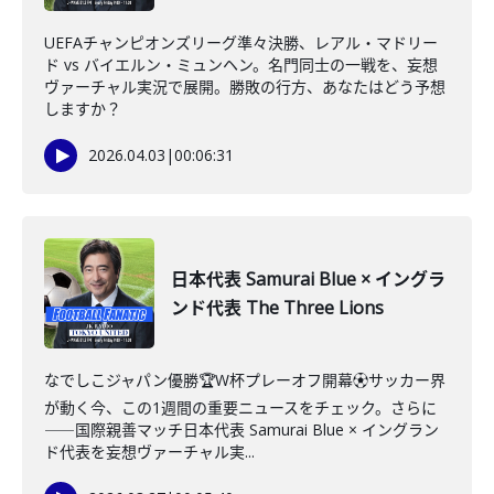
UEFAチャンピオンズリーグ準々決勝、レアル・マドリー
ド vs バイエルン・ミュンヘン。名門同士の一戦を、妄想
ヴァーチャル実況で展開。勝敗の行方、あなたはどう予想
しますか？
2026.04.03
|
00:06:31
日本代表 Samurai Blue × イングラ
ンド代表 The Three Lions
なでしこジャパン優勝🏆W杯プレーオフ開幕⚽️サッカー界
が動く今、この1週間の重要ニュースをチェック。さらに
――国際親善マッチ日本代表 Samurai Blue × イングラン
ド代表を妄想ヴァーチャル実...