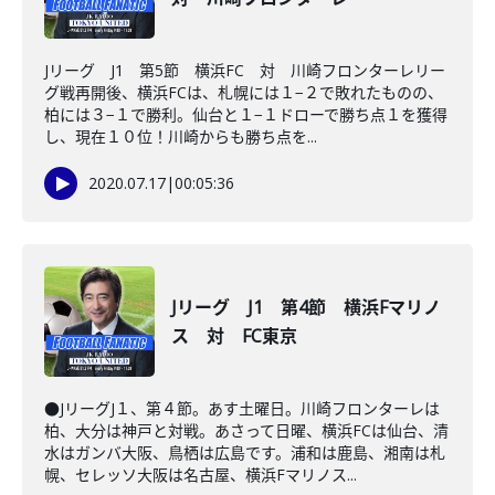
Jリーグ J1 第5節 横浜FC 対 川崎フロンターレリー
グ戦再開後、横浜FCは、札幌には１−２で敗れたものの、
柏には３−１で勝利。仙台と１−１ドローで勝ち点１を獲得
し、現在１０位！川崎からも勝ち点を...
2020.07.17
|
00:05:36
Jリーグ J1 第4節 横浜Fマリノ
ス 対 FC東京
●JリーグJ１、第４節。あす土曜日。川崎フロンターレは
柏、大分は神戸と対戦。あさって日曜、横浜FCは仙台、清
水はガンバ大阪、鳥栖は広島です。浦和は鹿島、湘南は札
幌、セレッソ大阪は名古屋、横浜Fマリノス...