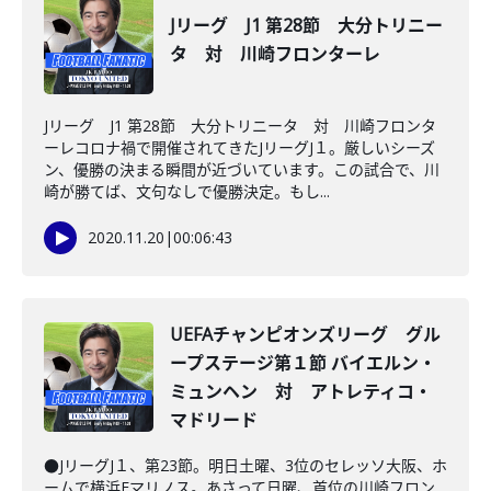
Jリーグ J1 第28節 大分トリニー
タ 対 川崎フロンターレ
Jリーグ J1 第28節 大分トリニータ 対 川崎フロンタ
ーレコロナ禍で開催されてきたJリーグJ１。厳しいシーズ
ン、優勝の決まる瞬間が近づいています。この試合で、川
崎が勝てば、文句なしで優勝決定。もし...
2020.11.20
|
00:06:43
UEFAチャンピオンズリーグ グル
ープステージ第１節 バイエルン・
ミュンヘン 対 アトレティコ・
マドリード
●JリーグJ１、第23節。明日土曜、3位のセレッソ大阪、ホ
ームで横浜Fマリノス。あさって日曜、首位の川崎フロン