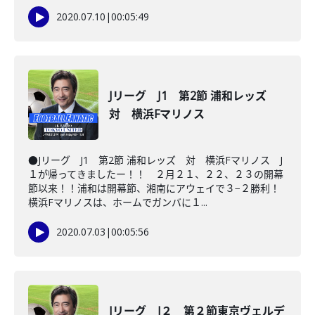
2020.07.10
|
00:05:49
Jリーグ J1 第2節 浦和レッズ
対 横浜Fマリノス
●Jリーグ J1 第2節 浦和レッズ 対 横浜Fマリノス J
１が帰ってきましたー！！ ２月２１、２２、２３の開幕
節以来！！浦和は開幕節、湘南にアウェイで３−２勝利！
横浜Fマリノスは、ホームでガンバに１...
2020.07.03
|
00:05:56
Jリーグ J２ 第２節東京ヴェルデ