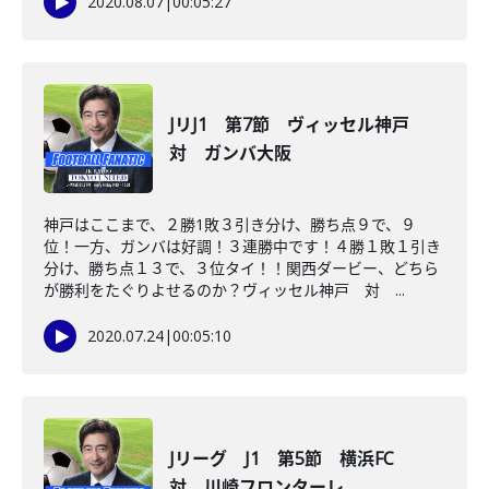
2020.08.07
|
00:05:27
JリJ1 第7節 ヴィッセル神戸
対 ガンバ大阪
神戸はここまで、２勝1敗３引き分け、勝ち点９で、９
位！一方、ガンバは好調！３連勝中です！４勝１敗１引き
分け、勝ち点１３で、３位タイ！！関西ダービー、どちら
が勝利をたぐりよせるのか？ヴィッセル神戸 対 ...
2020.07.24
|
00:05:10
Jリーグ J1 第5節 横浜FC
対 川崎フロンターレ