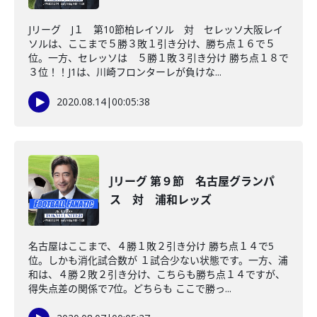
Jリーグ J１ 第10節柏レイソル 対 セレッソ大阪レイ
ソルは、ここまで５勝３敗１引き分け、勝ち点１６で５
位。一方、セレッソは ５勝１敗３引き分け 勝ち点１８で
３位！！J1は、川崎フロンターレが負けな...
2020.08.14
|
00:05:38
Jリーグ 第９節 名古屋グランパ
ス 対 浦和レッズ
名古屋はここまで、４勝１敗２引き分け 勝ち点１４で5
位。しかも消化試合数が １試合少ない状態です。一方、浦
和は、４勝２敗２引き分け、こちらも勝ち点１４ですが、
得失点差の関係で7位。どちらも ここで勝っ...