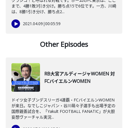
クラシコ！と呼ばれる対戦です。ホームのFC東京は、ここ
まで、4勝1敗3引き分け。勝ち点15で6位です。一方、川崎
は、8勝1引き分け、勝ち点2...
2021.04.09
|
00:05:59
Other Episodes
RB大宮アルディージャWOMEN 対
FCバイエルンWOMEN
ドイツ女子ブンデスリーガ4連覇・FCバイエルンWOMEN
が来日。なでしこジャパン・谷川萌々子選手も出場予定の
国際親善試合を、「Yakult FOOTBALL FANATIC」が大胆
妄想ヴァーチャル実況...