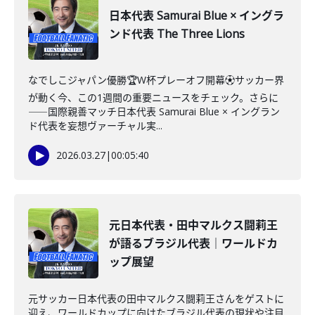
日本代表 Samurai Blue × イングラ
ンド代表 The Three Lions
なでしこジャパン優勝🏆W杯プレーオフ開幕⚽️サッカー界
が動く今、この1週間の重要ニュースをチェック。さらに
――国際親善マッチ日本代表 Samurai Blue × イングラン
ド代表を妄想ヴァーチャル実...
2026.03.27
|
00:05:40
元日本代表・田中マルクス闘莉王
が語るブラジル代表｜ワールドカ
ップ展望
元サッカー日本代表の田中マルクス闘莉王さんをゲストに
迎え、ワールドカップに向けたブラジル代表の現状や注目