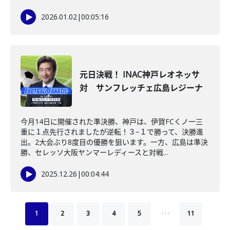
2026.01.02
|
00:05:16
元日決戦！ INAC神戸レオネッサ
対 サンフレッチェ広島レジーナ
今月14日に開催された準決勝、神戸は、伊賀FCくノ一三
重に１点先行されましたが逆転！３−１で勝って、決勝進
出。2大会ぶり8度目の優勝を狙います。一方、広島は準決
勝、セレッソ大阪ヤンマーレディースと対戦...
2025.12.26
|
00:04:44
…
1
2
3
4
5
11