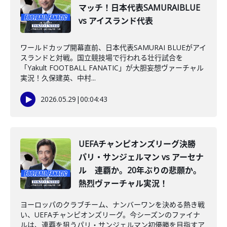
マッチ！日本代表SAMURAIBLUE
vs アイスランド代表
ワールドカップ開幕直前、日本代表SAMURAI BLUEがアイ
スランドと対戦。国立競技場で行われる壮行試合を
「Yakult FOOTBALL FANATIC」が大胆妄想ヴァーチャル
実況！久保建英、中村...
2026.05.29
|
00:04:43
UEFAチャンピオンズリーグ決勝
パリ・サンジェルマン vs アーセナ
ル 連覇か。20年ぶりの悲願か。
熱烈ヴァーチャル実況！
ヨーロッパのクラブチーム、ナンバーワンを決める熱き戦
い、UEFAチャンピオンズリーグ。今シーズンのファイナ
ルは、連覇を狙うパリ・サンジェルマン初優勝を目指すア