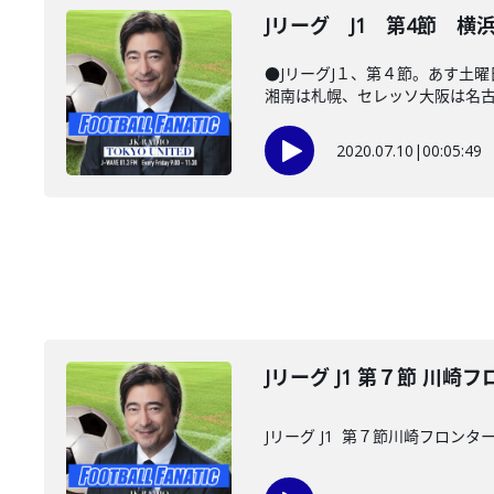
Jリーグ J1 第4節 横
●JリーグJ１、第４節。あす土
湘南は札幌、セレッソ大阪は名古屋
2020.07.10
|
00:05:49
Jリーグ J1 第７節 川
Jリーグ J1 第７節川崎フロンタ