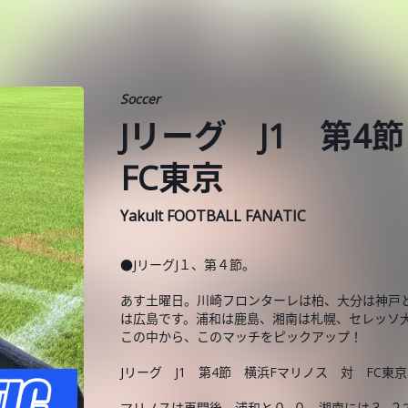
Soccer
Jリーグ J1 第
FC東京
Yakult FOOTBALL FANATIC
●JリーグJ１、第４節。
あす土曜日。川崎フロンターレは柏、大分は神戸
は広島です。浦和は鹿島、湘南は札幌、セレッソ大
この中から、このマッチをピックアップ！
Jリーグ J1 第4節 横浜Fマリノス 対 FC東京
マリノスは再開後、浦和と０−０、湘南には３−