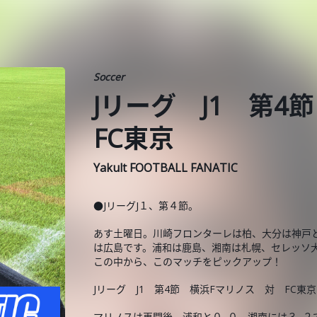
Soccer
Jリーグ J1 第
FC東京
Yakult FOOTBALL FANATIC
●JリーグJ１、第４節。
あす土曜日。川崎フロンターレは柏、大分は神戸
は広島です。浦和は鹿島、湘南は札幌、セレッソ大
この中から、このマッチをピックアップ！
Jリーグ J1 第4節 横浜Fマリノス 対 FC東京
マリノスは再開後、浦和と０−０、湘南には３−