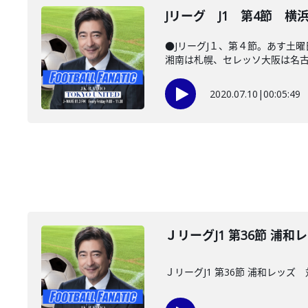
Jリーグ J1 第4節 横
●JリーグJ１、第４節。あす土
湘南は札幌、セレッソ大阪は名古屋
2020.07.10
|
00:05:49
ＪリーグJ1 第36節 浦
ＪリーグJ1 第36節 浦和レッ