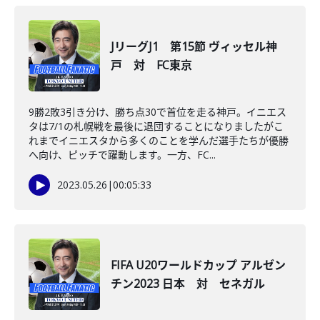
JリーグJ1 第15節 ヴィッセル神
戸 対 FC東京
9勝2敗3引き分け、勝ち点30で首位を走る神戸。イニエス
タは7/1の札幌戦を最後に退団することになりましたがこ
れまでイニエスタから多くのことを学んだ選手たちが優勝
へ向け、ピッチで躍動します。一方、FC...
2023.05.26
|
00:05:33
FIFA U20ワールドカップ アルゼン
チン2023 日本 対 セネガル