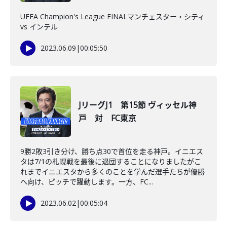
UEFA Champion's League FINALマンチェスター・シティ
vs インテル
2023.06.09
|
00:05:50
JリーグJ1 第15節 ヴィッセル神
戸 対 FC東京
9勝2敗3引き分け、勝ち点30で首位を走る神戸。イニエス
タは7/1の札幌戦を最後に退団することになりましたがこ
れまでイニエスタから多くのことを学んだ選手たちが優勝
へ向け、ピッチで躍動します。一方、FC...
2023.06.02
|
00:05:04