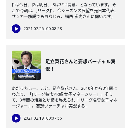
J1は今日、J2は明日、J3は3/14開幕、となっています。そ
こで今朝は、JリーグJ1、今シーズンの展望を元日本代表、
サッカー解説でもおなじみ、福西 崇史さんに伺います。
2021.02.26
|
00:08:58
足立梨花さんと妄想バーチャル実
況！
あだっちぃー、こと、足立梨花さん。2010年から3年間に
わたり、「Jリーグ特命PR部 女子マネージャー」。そし
て、3年間の活躍と功績を称えられ「Jリーグ名誉女子マネ
ージャー」。妄想ヴァーチャル実況する...
2021.02.19
|
00:07:56