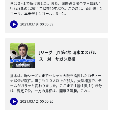
きは０−１で負けました。また、国際親善試合で日韓戦が
行われるのは2011年以来10年ぶり。この時は、香川選手2
ゴール、本田選手１ゴール、3－0...
2021.03.19
|
00:05:39
Jリーグ J1 第4節 清水エスパル
ス 対 サガン鳥栖
清水は、昨シーズンまでセレッソ大阪を指揮したロティー
ナ監督が就任。選手も１０人以上が加入。大型補強で、チ
ームがガラッと変わりました。ここまで１勝１敗１引き分
け、暫定７位。一方の鳥栖は、開幕３連勝。これ...
2021.03.12
|
00:05:20