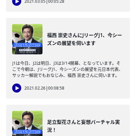
2021.03.05
|
00:05:28
福西 崇史さんにJリーグJ1、今シー
ズンの展望を伺います
J1は今日、J2は明日、J3は3/14開幕、となっています。そ
こで今朝は、JリーグJ1、今シーズンの展望を元日本代表、
サッカー解説でもおなじみ、福西 崇史さんに伺います。
2021.02.26
|
00:08:58
足立梨花さんと妄想バーチャル実
況！