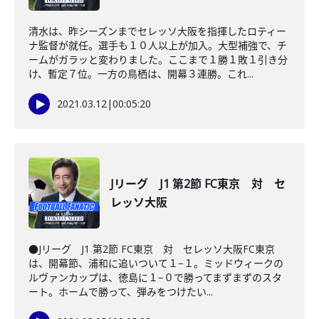
清水は、昨シーズンまでセレッソ大阪を指揮したロティー
ナ監督が就任。選手も１０人以上が加入。大型補強で、チ
ームがガラッと変わりました。ここまで１勝１敗１引き分
け、暫定７位。一方の鳥栖は、開幕３連勝。これ...
2021.03.12
|
00:05:20
Jリーグ J1 第2節 FC東京 対 セ
レッソ大阪
●Jリーグ J1 第2節 FC東京 対 セレッソ大阪FC東京
は、開幕節、浦和に追いついて１−１。ミッドウィークの
ルヴァンカップは、徳島に１−０で勝ってまずまずのスタ
ート。ホームで勝って、弾みをつけたい...