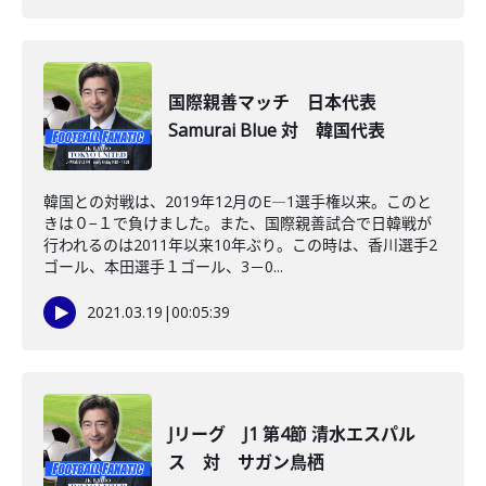
国際親善マッチ 日本代表
Samurai Blue 対 韓国代表
韓国との対戦は、2019年12月のE―1選手権以来。このと
きは０−１で負けました。また、国際親善試合で日韓戦が
行われるのは2011年以来10年ぶり。この時は、香川選手2
ゴール、本田選手１ゴール、3－0...
2021.03.19
|
00:05:39
Jリーグ J1 第4節 清水エスパル
ス 対 サガン鳥栖