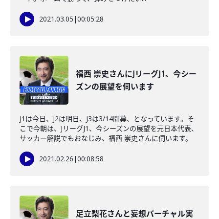
2021.03.05
|
00:05:28
福西 崇史さんにJリーグJ1、今シー
ズンの展望を伺います
J1は今日、J2は明日、J3は3/14開幕、となっています。そ
こで今朝は、JリーグJ1、今シーズンの展望を元日本代表、
サッカー解説でもおなじみ、福西 崇史さんに伺います。
2021.02.26
|
00:08:58
足立梨花さんと妄想バーチャル実