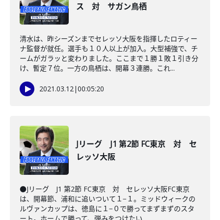
ス 対 サガン鳥栖
清水は、昨シーズンまでセレッソ大阪を指揮したロティー
ナ監督が就任。選手も１０人以上が加入。大型補強で、チ
ームがガラッと変わりました。ここまで１勝１敗１引き分
け、暫定７位。一方の鳥栖は、開幕３連勝。これ...
2021.03.12
|
00:05:20
Jリーグ J1 第2節 FC東京 対 セ
レッソ大阪
●Jリーグ J1 第2節 FC東京 対 セレッソ大阪FC東京
は、開幕節、浦和に追いついて１−１。ミッドウィークの
ルヴァンカップは、徳島に１−０で勝ってまずまずのスタ
ート。ホームで勝って、弾みをつけたい...