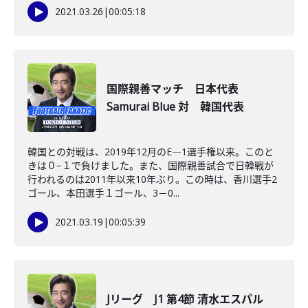
2021.03.26
|
00:05:18
国際親善マッチ 日本代表
Samurai Blue 対 韓国代表
韓国との対戦は、2019年12月のE―1選手権以来。このと
きは０−１で負けました。また、国際親善試合で日韓戦が
行われるのは2011年以来10年ぶり。この時は、香川選手2
ゴール、本田選手１ゴール、3－0...
2021.03.19
|
00:05:39
Jリーグ J1 第4節 清水エスパル