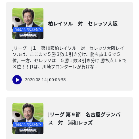
柏レイソル 対 セレッソ大阪
Jリーグ J１ 第10節柏レイソル 対 セレッソ大阪レイ
ソルは、ここまで５勝３敗１引き分け、勝ち点１６で５
位。一方、セレッソは ５勝１敗３引き分け 勝ち点１８で
３位！！J1は、川崎フロンターレが負けな...
2020.08.14
|
00:05:38
Jリーグ 第９節 名古屋グランパ
ス 対 浦和レッズ