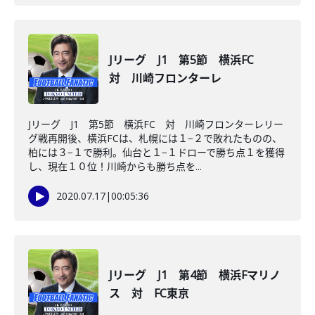
Jリーグ J1 第5節 横浜FC
対 川崎フロンターレ
Jリーグ J1 第5節 横浜FC 対 川崎フロンターレリー
グ戦再開後、横浜FCは、札幌には１−２で敗れたものの、
柏には３−１で勝利。仙台と１−１ドローで勝ち点１を獲得
し、現在１０位！川崎からも勝ち点を...
2020.07.17
|
00:05:36
Jリーグ J1 第4節 横浜Fマリノ
ス 対 FC東京