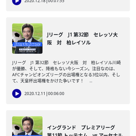
2020.12.18
|
00:07:55
Jリーグ J1 第32節 セレッソ大
阪 対 柏レイソル
Jリーグ J1 第32節 セレッソ大阪 対 柏レイソル川崎
が優勝、そして、降格もない今シーズン。注目なのは、
AFCチャンピオンズリーグの出場権となる3位以内、そし
て、天皇杯出場権をかけた争いです！ ...
2020.12.11
|
00:06:00
イングランド プレミアリーグ
第11節 トッテナム vs アーセナル