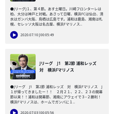
●JリーグJ１、第４節。あす土曜日。川崎フロンターレは
柏、大分は神戸と対戦。あさって日曜、横浜FCは仙台、清
水はガンバ大阪、鳥栖は広島です。浦和は鹿島、湘南は札
幌、セレッソ大阪は名古屋、横浜Fマリノス...
2020.07.10
|
00:05:49
Jリーグ J1 第2節 浦和レッズ
対 横浜Fマリノス
●Jリーグ J1 第2節 浦和レッズ 対 横浜Fマリノス J
１が帰ってきましたー！！ ２月２１、２２、２３の開幕
節以来！！浦和は開幕節、湘南にアウェイで３−２勝利！
横浜Fマリノスは、ホームでガンバに１...
2020.07.03
|
00:05:56