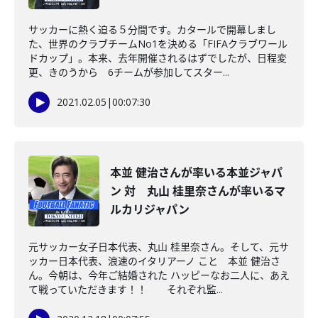
サッカーに熱く迫る５分間です。カタールで開幕しまし
た、世界のクラブチームNo1を決める「FIFAクラブワール
ドカップ」。本来、去年開催されるはずでしたが、日程変
更、きのうから 6チームが参加してスター...
2021.02.05
|
00:07:30
本並 健治さんが率いる本並ジャパ
ン 対 丸山 桂里奈さんが率いるマ
ルカリジャパン
元サッカー女子日本代表、丸山 桂里奈さん。そして、元サ
ッカー日本代表、浪速のイタリアーノ こと 本並 健治さ
ん。今朝は、今年ご結婚された ハッピーなお二人に、あえ
て戦っていただきます！！ それぞれ監...