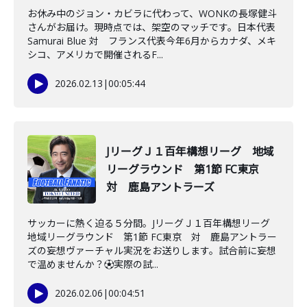
お休み中のジョン・カビラに代わって、WONKの長塚健斗
さんがお届け。現時点では、架空のマッチです。日本代表
Samurai Blue 対 フランス代表今年6月からカナダ、メキ
シコ、アメリカで開催されるF...
2026.02.13
|
00:05:44
JリーグＪ１百年構想リーグ 地域
リーグラウンド 第1節 FC東京
対 鹿島アントラーズ
サッカーに熱く迫る５分間。JリーグＪ１百年構想リーグ
地域リーグラウンド 第1節 FC東京 対 鹿島アントラー
ズの妄想ヴァーチャル実況をお送りします。試合前に妄想
で温めませんか？⚽️実際の試...
2026.02.06
|
00:04:51