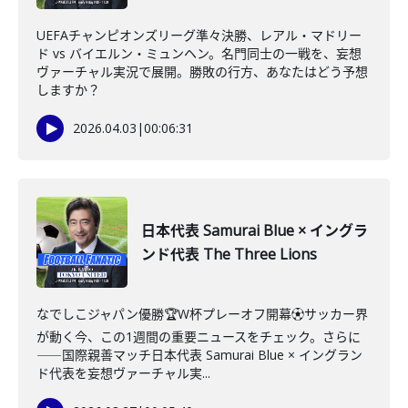
UEFAチャンピオンズリーグ準々決勝、レアル・マドリー
ド vs バイエルン・ミュンヘン。名門同士の一戦を、妄想
ヴァーチャル実況で展開。勝敗の行方、あなたはどう予想
しますか？
2026.04.03
|
00:06:31
日本代表 Samurai Blue × イングラ
ンド代表 The Three Lions
なでしこジャパン優勝🏆W杯プレーオフ開幕⚽️サッカー界
が動く今、この1週間の重要ニュースをチェック。さらに
――国際親善マッチ日本代表 Samurai Blue × イングラン
ド代表を妄想ヴァーチャル実...