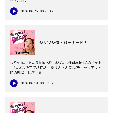
ク！/#117
2026.06.25
|
00:29:42
ジリツシタ・バーナード！
ゆりやん、不思議な国へ迷い込む。📍index▶ LAのペット
事情/試合決定で/8時だョ!ゆりふぁん集合/チェックアウト
時の部屋事情/#116
2026.06.18
|
00:37:57