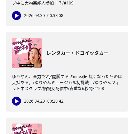
ブ中に大物芸能人参加！？/#109
2026.04.30
|
00:33:08
レンタカー・ドコイッタカー
ゆりやん、全力でV字開脚する📍index▶ 無くなったものは
大抵ある。/ゆりやんミュージカル初挑戦！/ゆりやんフィ
ットネスクラブ/禍禍女配信中/貴重な6秒間/#108
2026.04.23
|
00:28:42