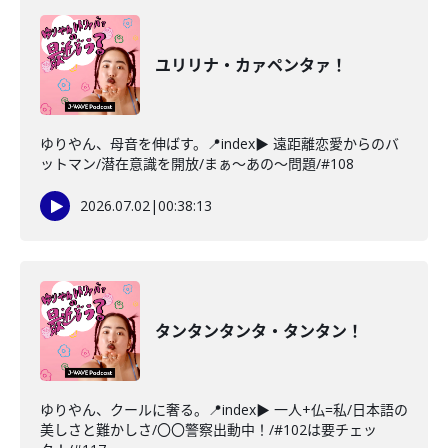
ユリリナ・カァペンタァ！
ゆりやん、母音を伸ばす。📍index▶ 遠距離恋愛からのバ
ットマン/潜在意識を開放/まぁ～あの～問題/#108
2026.07.02
|
00:38:13
タンタンタンタ・タンタン！
ゆりやん、クールに奢る。📍index▶ 一人+仏=私/日本語の
美しさと難かしさ/〇〇警察出動中！/#102は要チェッ