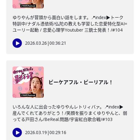
ゆりやんが冒頭から面白い話をします。📍index▶トーク
特訓中/ナダル憑依術/仏陀の教えも学習した恋愛特化型AI=
ユーリー起動 / 恋愛心理学Youtuber 三銃士発表！/#104
2026.03.26
|
00:36:21
ビーケアフル・ビーリアル！
いろんな人に出会ったゆりやんレトリィバァ。📍index▶
産んでくれてありがとう！/笑顔を振りまくゆりやんと、弱
ってる戸田さん/BeReal.問題/宇宙紅白歌合戦/#103
2026.03.19
|
00:29:16