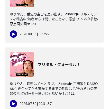
ゆりやん、番組の主旨を思い出す。📍index▶ フル・モン
ティ稽古中/演者からは聞いたことない感想/チンネタ多数/
原点回帰回/#123
2026.08.06
|
00:25:28
マリタル・クォーラル！
ゆりやん、理想はずっとラヴ。📍index▶ 戸田家とDAIGO
家/付き合ってから喧嘩するまでの期間は？/それぞれの夫
婦の形とW杯/モー良いじゃないか！/#122
2026.07.30
|
00:31:37