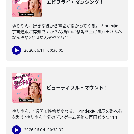
エビフライ・ダンシング！
ゆりやん、好きな彼から電話が掛かってくる。📍index▶
宇宙通販ご存知ですか？/収録中に悲鳴を上げる戸田さん/<
なんぞや>とはなんぞや？/#115
2026.06.11
|
00:30:05
ビューティフル・マウント！
ゆりやん、1週間で性格が変わる。📍index▶ 部屋を整へ心
を乱す/ゆりやん主催のデスゲーム開催/#戸田どう/#114
2026.06.04
|
00:38:32