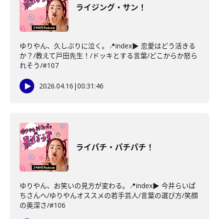
ライジング・サン！
ゆりやん、久しぶりに泣く。📍index▶ 恋愛はどう活きる
か？/教えて戸田先生！/ドッキとする言葉/どこからか怒ら
れそう/#107
2026.04.16
|
00:31:46
ライパチ・パチパチ！
ゆりやん、お笑いの見方が変わる。📍index▶ 今井らいぱ
ちさんへ/ゆりやんオススメの若手芸人/言葉の選び方/笑顔
の奥深さ/#106