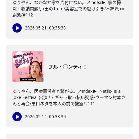
ゆりやん、なかなか家を片付けない。📍index▶ 家の掃
除・収納問題/戸田の1mm/美容室での駆け引き/木綿派 or
絹派/#112
2026.05.21
|
00:35:38
フル・◯ンティ！
ゆりやん、医療関係者と繋がる。📍index▶ Netflix Is a
Joke Festival 出演！/ ギャラ取っ払い疑惑/ウーマン村本さ
んと再会/悪口ネタを本人の前で披露/#111
2026.05.14
|
00:33:34