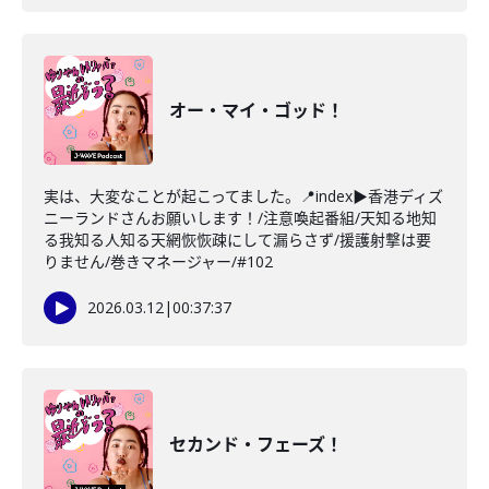
オー・マイ・ゴッド！
実は、大変なことが起こってました。📍index▶香港ディズ
ニーランドさんお願いします！/注意喚起番組/天知る地知
る我知る人知る天網恢恢疎にして漏らさず/援護射撃は要
りません/巻きマネージャー/#102
2026.03.12
|
00:37:37
セカンド・フェーズ！