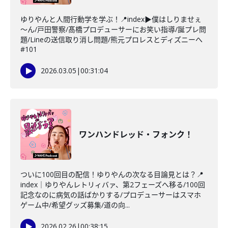
ゆりやんと人間行動学を学ぶ！📍index▶僕はしりませぇ
～ん/戸田警察/髙橋プロデューサーにお笑い指導/誕プレ問
題/Lineの送信取り消し問題/熊元プロレスとディズニーへ
#101
2026.03.05
|
00:31:04
ワンハンドレッド・フォンク！
ついに100回目の配信！ゆりやんの次なる目論見とは？📍
index｜ゆりやんレトリィバァ、第2フェーズへ移る/100回
記念なのに病気の話ばかりする/プロデューサーはスマホ
ゲーム中/希望グッズ募集/道の向...
2026.02.26
|
00:38:15