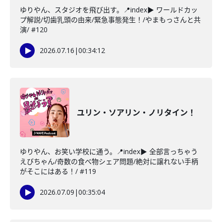
ゆりやん、スタジオを飛び出す。📍index▶ ワールドカッ
プ解説/切歯乳頭の由来/緊急事態発生！/やまもっさんと共
演/ #120
2026.07.16
|
00:34:12
ユリン・ソアリン・ノリタイン！
ゆりやん、お笑い学校に通う。📍index▶ 全部言っちゃう
えびちゃん/奇数の食べ物シェア問題/絶対に譲れない手柄
がそこにはある！/ #119
2026.07.09
|
00:35:04