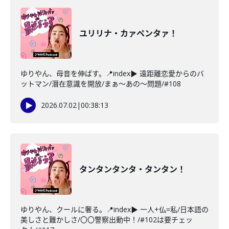
ユリリナ・カァペンタァ！
ゆりやん、母音を伸ばす。📍index▶ 遠距離恋愛からのバ
ットマン/潜在意識を開放/まぁ～あの～問題/#108
2026.07.02
|
00:38:13
タンタンタンタ・タンタン！
ゆりやん、クールに奢る。📍index▶ 一人+仏=私/日本語の
美しさと難かしさ/〇〇警察出動中！/#102は要チェッ