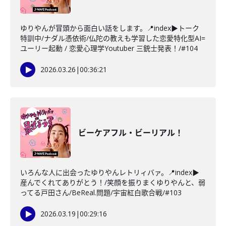
ゆりやんが冒頭から面白い話をします。📍index▶トーク
特訓中/ナダル憑依術/仏陀の教えも学習した恋愛特化型AI=
ユーリー起動 / 恋愛心理学Youtuber 三銃士発表！/#104
2026.03.26
|
00:36:21
ビーケアフル・ビーリアル！
いろんな人に出会ったゆりやんレトリィバァ。📍index▶
産んでくれてありがとう！/笑顔を振りまくゆりやんと、弱
ってる戸田さん/BeReal.問題/宇宙紅白歌合戦/#103
2026.03.19
|
00:29:16