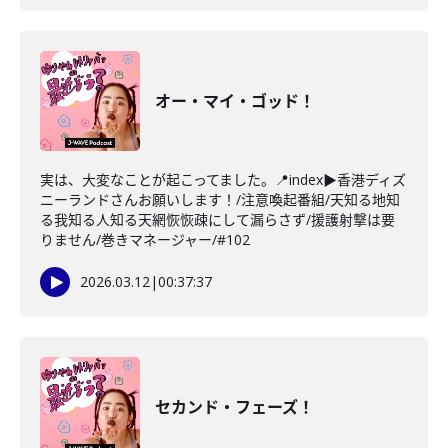
オー・マイ・ゴッド！
実は、大変なことが起こってました。📍index▶香港ディズ
ニーランドさんお願いします！/注意喚起番組/天知る地知
る我知る人知る天網恢恢疎にして漏らさず/援護射撃は要
りません/巻きマネージャー/#102
2026.03.12
|
00:37:37
セカンド・フェーズ！