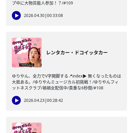
ブ中に大物芸能人参加！？/#109
2026.04.30
|
00:33:08
レンタカー・ドコイッタカー
ゆりやん、全力でV字開脚する📍index▶ 無くなったものは
大抵ある。/ゆりやんミュージカル初挑戦！/ゆりやんフィ
ットネスクラブ/禍禍女配信中/貴重な6秒間/#108
2026.04.23
|
00:28:42