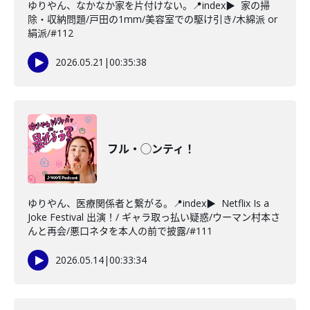
ゆりやん、なかなか家を片付けない。📍index▶ 家の掃
除・収納問題/戸田の1mm/美容室での駆け引き/木綿派 or
絹派/#112
2026.05.21
|
00:35:38
フル・◯ンティ！
ゆりやん、医療関係者と繋がる。📍index▶ Netflix Is a
Joke Festival 出演！/ ギャラ取っ払い疑惑/ウーマン村本さ
んと再会/悪口ネタを本人の前で披露/#111
2026.05.14
|
00:33:34