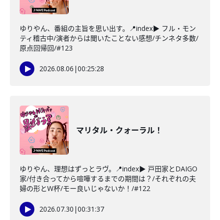
ゆりやん、番組の主旨を思い出す。📍index▶ フル・モン
ティ稽古中/演者からは聞いたことない感想/チンネタ多数/
原点回帰回/#123
2026.08.06
|
00:25:28
マリタル・クォーラル！
ゆりやん、理想はずっとラヴ。📍index▶ 戸田家とDAIGO
家/付き合ってから喧嘩するまでの期間は？/それぞれの夫
婦の形とW杯/モー良いじゃないか！/#122
2026.07.30
|
00:31:37