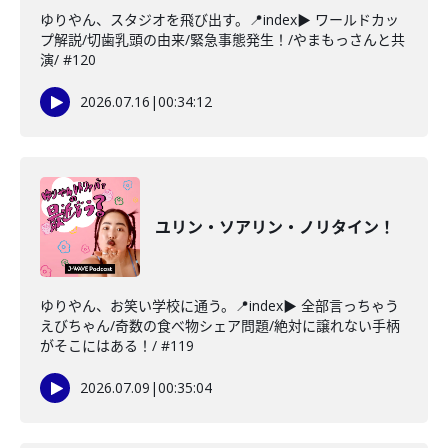
ゆりやん、スタジオを飛び出す。📍index▶ ワールドカッ
プ解説/切歯乳頭の由来/緊急事態発生！/やまもっさんと共
演/ #120
2026.07.16
|
00:34:12
ユリン・ソアリン・ノリタイン！
ゆりやん、お笑い学校に通う。📍index▶ 全部言っちゃう
えびちゃん/奇数の食べ物シェア問題/絶対に譲れない手柄
がそこにはある！/ #119
2026.07.09
|
00:35:04