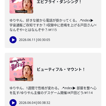
エビフライ・ダンシング！
ゆりやん、好きな彼から電話が掛かってくる。📍index▶
宇宙通販ご存知ですか？/収録中に悲鳴を上げる戸田さん/<
なんぞや>とはなんぞや？/#115
2026.06.11
|
00:30:05
ビューティフル・マウント！
ゆりやん、1週間で性格が変わる。📍index▶ 部屋を整へ心
を乱す/ゆりやん主催のデスゲーム開催/#戸田どう/#114
2026.06.04
|
00:38:32