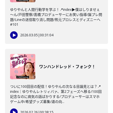
ゆりやんと人間行動学を学ぶ！📍index▶僕はしりませぇ
～ん/戸田警察/髙橋プロデューサーにお笑い指導/誕プレ問
題/Lineの送信取り消し問題/熊元プロレスとディズニーへ
#101
2026.03.05
|
00:31:04
ワンハンドレッド・フォンク！
ついに100回目の配信！ゆりやんの次なる目論見とは？📍
index｜ゆりやんレトリィバァ、第2フェーズへ移る/100回
記念なのに病気の話ばかりする/プロデューサーはスマホ
ゲーム中/希望グッズ募集/道の向...
2026.02.26
|
00:38:15