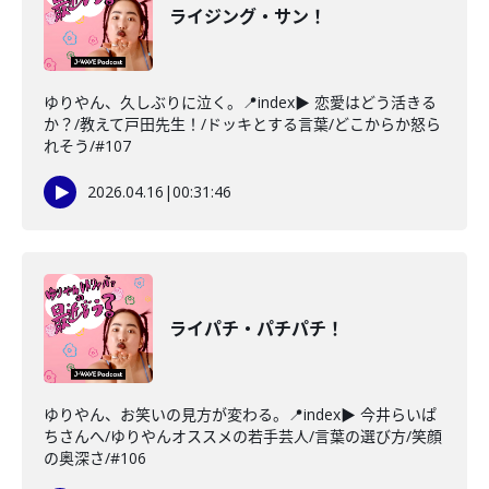
ライジング・サン！
ゆりやん、久しぶりに泣く。📍index▶ 恋愛はどう活きる
か？/教えて戸田先生！/ドッキとする言葉/どこからか怒ら
れそう/#107
2026.04.16
|
00:31:46
ライパチ・パチパチ！
ゆりやん、お笑いの見方が変わる。📍index▶ 今井らいぱ
ちさんへ/ゆりやんオススメの若手芸人/言葉の選び方/笑顔
の奥深さ/#106