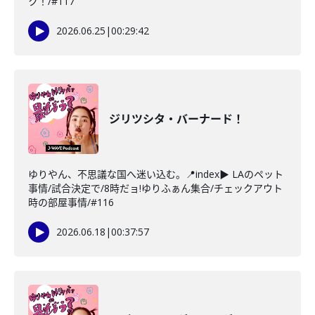
ク！/#117
2026.06.25
|
00:29:42
ジリツシタ・バーナード！
ゆりやん、不思議な国へ迷い込む。📍index▶ LAのペット
事情/試合決定で/8時だョ!ゆりふぁん集合/チェックアウト
時の部屋事情/#116
2026.06.18
|
00:37:57