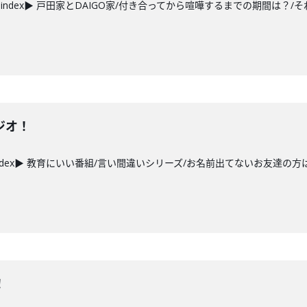
ndex▶ 戸田家とDAIGO家/付き合ってから喧嘩するまでの期間は？/
ジオ！
ndex▶ 教育にいい番組/言い間違いシリーズ/お名前出てないお友達の方
！