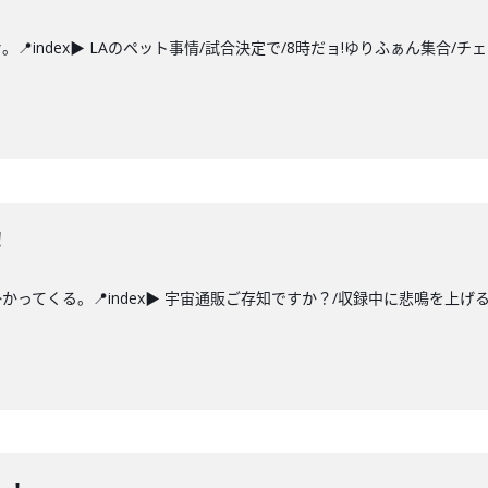
index▶ LAのペット事情/試合決定で/8時だョ!ゆりふぁん集合/チ
！
ってくる。📍index▶ 宇宙通販ご存知ですか？/収録中に悲鳴を上げる戸