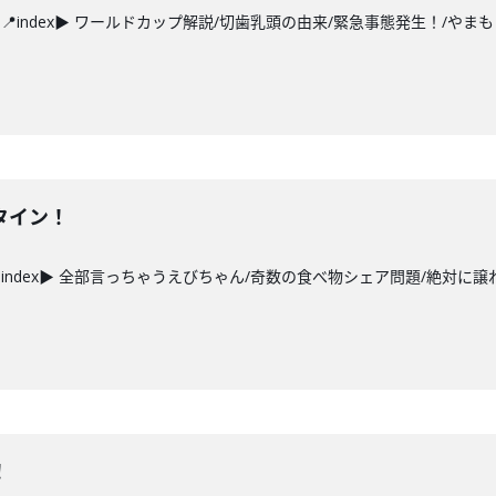
index▶ ワールドカップ解説/切歯乳頭の由来/緊急事態発生！/やまもっ
タイン！
index▶ 全部言っちゃうえびちゃん/奇数の食べ物シェア問題/絶対に譲れ
！