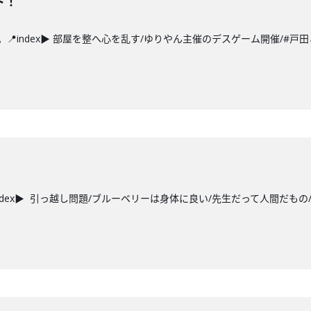
ト！
index▶ 部屋を整へ心を乱す/ゆりやん主催のデスゲーム開催/#戸田ど
dex▶ 引っ越し問題/ブルーベリーは身体に良い/先生だって人間だもの/#