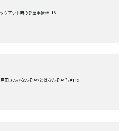
ェックアウト時の部屋事情/#116
田さん/<なんぞや>とはなんぞや？/#115