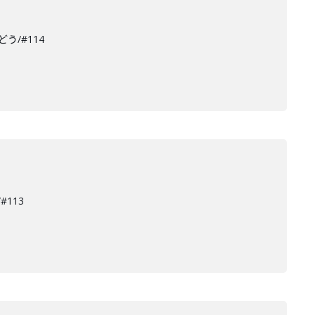
う/#114
113