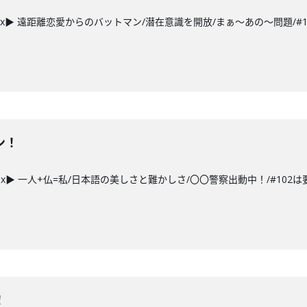
ex▶ 遠距離恋愛からのバットマン/潜在意識を開放/まぁ～あの～問題/#1
ン！
ex▶ 一人+仏=私/日本語の美しさと難かしさ/〇〇警察出動中！/#102は要
！