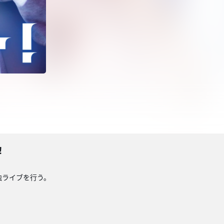
！
独ライブを行う。