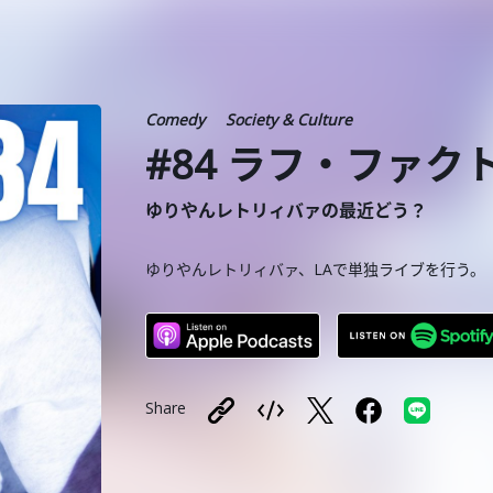
Comedy
Society & Culture
#84 ラフ・ファク
ゆりやんレトリィバァの最近どう？
ゆりやんレトリィバァ、LAで単独ライブを行う。
Share