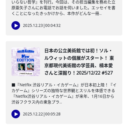
いらない哲学』を刊行。今回は、その担当編集を務めた立
原亜矢子さんにお電話でお話を伺いました。エッセイを書
くことになったきっかけから、本作がどんな一冊...
2025.12.23
|
00:04:32
️日本の公立美術館では初！ソル・
ルウィットの個展がスタート！ 東
京都現代美術館の学芸員、楠本愛
さんと深掘り！2025/12/22 #527
■『Netflix 渋谷リアル・イカゲーム』が日本初上陸！『イ
カゲーム』シリーズの独特な世界観とスリルを体感できる
『Netflix渋谷リアル・イカゲーム』が来年、1月16日から
渋谷フクラス内の東急プラ...
2025.12.22
|
00:05:28