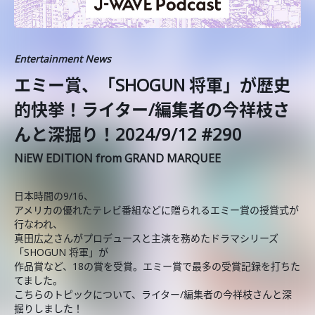
Entertainment News
エミー賞、「SHOGUN 将軍」が歴史
的快挙！ライター/編集者の今祥枝さ
んと深掘り！2024/9/12 #290
NiEW EDITION from GRAND MARQUEE
日本時間の9/16、
アメリカの優れたテレビ番組などに贈られるエミー賞の授賞式が
行なわれ、
真田広之さんがプロデュースと主演を務めたドラマシリーズ
「SHOGUN 将軍」が
作品賞など、18の賞を受賞。エミー賞で最多の受賞記録を打ちた
てました。
こちらのトピックについて、ライター/編集者の今祥枝さんと深
掘りしました！