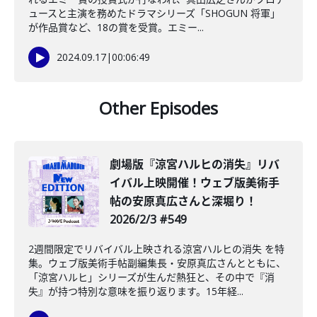
ュースと主演を務めたドラマシリーズ「SHOGUN 将軍」
が作品賞など、18の賞を受賞。エミー...
2024.09.17
|
00:06:49
Other Episodes
️劇場版『涼宮ハルヒの消失』リバ
イバル上映開催！ウェブ版美術手
帖の安原真広さんと深堀り！
2026/2/3 #549
2週間限定でリバイバル上映される涼宮ハルヒの消失 を特
集。ウェブ版美術手帖副編集長・安原真広さんとともに、
「涼宮ハルヒ」シリーズが生んだ熱狂と、その中で『消
失』が持つ特別な意味を振り返ります。15年経...