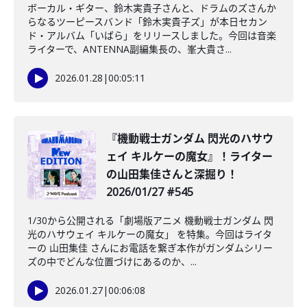
ボーカル・ギター、鈴木実貴子さんと、ドラムのズさんか
らなるツーピースバンド「鈴木実貴子ズ」が本日セカン
ド・アルバム「いばら」をリリースしました。今回は音楽
ライターで、ANTENNA副編集長の、峯大貴さ...
2026.01.28
|
00:05:11
️『機動戦士ガンダム 閃光のハサウ
ェイ キルケーの魔女』！ライター
の山田集佳さんと深掘り！
2026/01/27 #545
1/30から公開される「劇場版アニメ 機動戦士ガンダム 閃
光のハサウェイ キルケーの魔女」 を特集。今回はライタ
ーの 山田集佳 さんにお電話を繋ぎ本作がガンダムシリー
ズの中でどんな位置づけにあるのか、...
2026.01.27
|
00:06:08