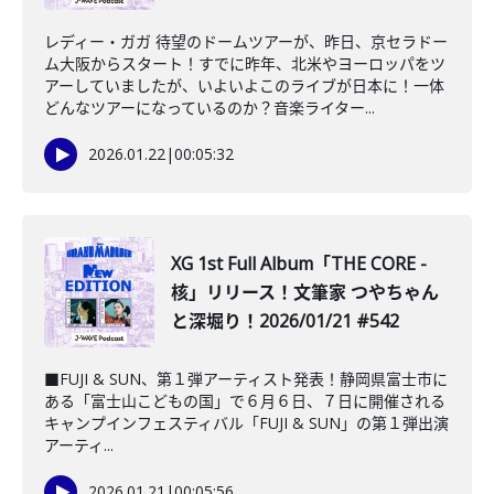
レディー・ガガ 待望のドームツアーが、昨日、京セラドー
ム大阪からスタート！すでに昨年、北米やヨーロッパをツ
アーしていましたが、いよいよこのライブが日本に！一体
どんなツアーになっているのか？音楽ライター...
2026.01.22
|
00:05:32
XG 1st Full Album「THE CORE -
核」リリース！文筆家 つやちゃん
と深堀り！2026/01/21 #542
■FUJI & SUN、第１弾アーティスト発表！静岡県富士市に
ある「富士山こどもの国」で６月６日、７日に開催される
キャンプインフェスティバル「FUJI & SUN」の第１弾出演
アーティ...
2026.01.21
|
00:05:56