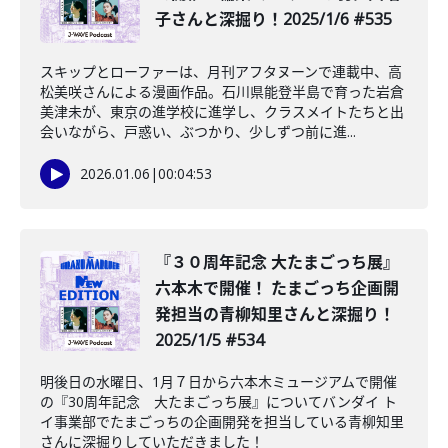
子さんと深掘り！2025/1/6 #535
スキップとローファーは、月刊アフタヌーンで連載中、高
松美咲さんによる漫画作品。石川県能登半島で育った岩倉
美津未が、東京の進学校に進学し、クラスメイトたちと出
会いながら、戸惑い、ぶつかり、少しずつ前に進...
2026.01.06
|
00:04:53
️『３０周年記念 大たまごっち展』
六本木で開催！ たまごっち企画開
発担当の青柳知里さんと深掘り！
2025/1/5 #534
明後日の水曜日、1月７日から六本木ミュージアムで開催
の『30周年記念 大たまごっち展』についてバンダイ ト
イ事業部でたまごっちの企画開発を担当している青柳知里
さんに深掘りしていただきました！