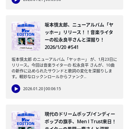
️坂本慎太郎、ニューアルバム「ヤ
ッホー」リリース！！音楽ライタ
ーの松永良平さんと深掘り！
2026/1/20 #541
坂本慎太郎 のニューアルバム「ヤッホー」 が、1月23日に
リリース。今回は音楽ライターの 松永良平 さんが、10曲
の新作に込められたサウンドと歌詞の変化を深掘りしま
す。軽妙なロックンロールからファンク...
2026.01.20
|
00:06:15
️現代のドリームポップ/インディー
ポップの旗手、Men I Trust来日！