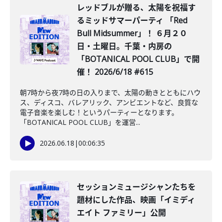
レッドブルが贈る、太陽を祝福す
るミッドサマーパーティ 「Red
Bull Midsummer」！ ６月２０
日・土曜日。千葉・内房の
「BOTANICAL POOL CLUB」で開
催！ 2026/6/18 #615
朝7時から夜7時の日の入りまで、太陽の動きとともにハウ
ス、ディスコ、バレアリック、アンビエントなど、良質な
電子音楽を楽しむ！というパーティーとなります。
「BOTANICAL POOL CLUB」を運営...
2026.06.18
|
00:06:35
セッションミュージシャンたちを
題材にした作品、映画「イミディ
エイト ファミリー」公開