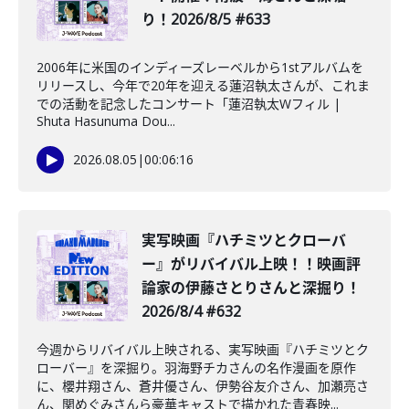
り！2026/8/5 #633
2006年に米国のインディーズレーベルから1stアルバムを
リリースし、今年で20年を迎える蓮沼執太さんが、これま
での活動を記念したコンサート「蓮沼執太Wフィル |
Shuta Hasunuma Dou...
2026.08.05
|
00:06:16
️実写映画『ハチミツとクローバ
ー』がリバイバル上映！！映画評
論家の伊藤さとりさんと深掘り！
2026/8/4 #632
今週からリバイバル上映される、実写映画『ハチミツとク
ローバー』を深掘り。羽海野チカさんの名作漫画を原作
に、櫻井翔さん、蒼井優さん、伊勢谷友介さん、加瀬亮さ
ん、関めぐみさんら豪華キャストで描かれた青春映...