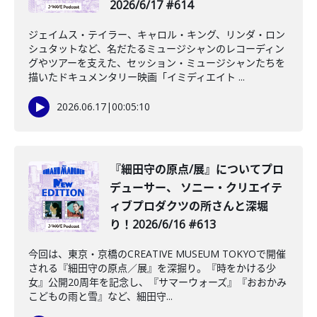
2026/6/17 #614
ジェイムス・テイラー、キャロル・キング、リンダ・ロン
シュタットなど、名だたるミュージシャンのレコーディン
グやツアーを支えた、セッション・ミュージシャンたちを
描いたドキュメンタリー映画「イミディエイト ...
2026.06.17
|
00:05:10
️『細田守の原点/展』についてプロ
デューサー、 ソニー・クリエイテ
ィブプロダクツの所さんと深堀
り！2026/6/16 #613
今回は、東京・京橋のCREATIVE MUSEUM TOKYOで開催
される『細田守の原点／展』を深掘り。『時をかける少
女』公開20周年を記念し、『サマーウォーズ』『おおかみ
こどもの雨と雪』など、細田守...