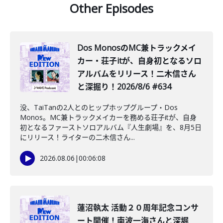
Other Episodes
Dos MonosのMC兼トラックメイ
カー・荘子itが、自身初となるソロ
アルバムをリリース！二木信さん
と深掘り！2026/8/6 #634
没、TaiTanの2人とのヒップホップグループ・Dos
Monos。MC兼トラックメイカーを務める荘子itが、自身
初となるファーストソロアルバム『人生劇場』を、8月5日
にリリース！ライターの二木信さん...
2026.08.06
|
00:06:08
蓮沼執太 活動２０周年記念コンサ
ート開催！南波一海さんと深堀