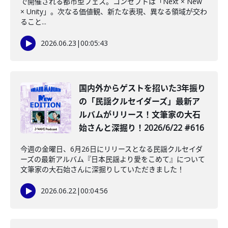
で開催される都市型フェス。コンセプトは「Next × New
× Unity」。次なる価値観、新たな表現、異なる領域が交わ
ること...
2026.06.23
|
00:05:43
️国内外からゲストを招いた3年振り
の「民謡クルセイダーズ」最新ア
ルバムがリリース！文筆家の大石
始さんと深掘り！2026/6/22 #616
今週の金曜日、6月26日にリリースとなる民謡クルセイダ
ーズの最新アルバム『日本民謡より愛をこめて』について
文筆家の大石始さんに深掘りしていただきました！
2026.06.22
|
00:04:56