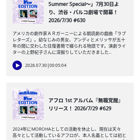
Summer Special～」7月30日よ
り、渋谷・パルコ劇場で開幕！
2026/7/30 #630
アメリカの劇作家ＡＲガーニーによる朗読劇の戯曲「ラブ
レターズ」。幼なじみの男女、アンディとメリッサが五十
年の間に交わした往復書簡で綴られる物語です。演劇ライ
ターの上野紀子さんに深掘りしていただきました...
2026.07.30
|
00:05:04
アフロ 1st アルバム『無職覚醒』
リリース！ 2026/7/29 #629
2024年にMOROHAとしての活動を休止し、現在は天々
高々として活動しているアフロが、本人名義としては初と