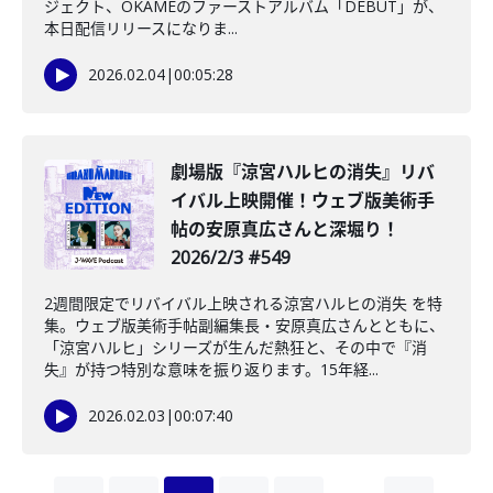
ジェクト、OKAMEのファーストアルバム「DEBUT」が、
本日配信リリースになりま...
2026.02.04
|
00:05:28
️劇場版『涼宮ハルヒの消失』リバ
イバル上映開催！ウェブ版美術手
帖の安原真広さんと深堀り！
2026/2/3 #549
2週間限定でリバイバル上映される涼宮ハルヒの消失 を特
集。ウェブ版美術手帖副編集長・安原真広さんとともに、
「涼宮ハルヒ」シリーズが生んだ熱狂と、その中で『消
失』が持つ特別な意味を振り返ります。15年経...
2026.02.03
|
00:07:40
…