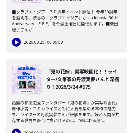
■クラブエイジア、３０周年イベント開催！ 今年30周年
を迎える、渋谷の「クラブエイジア」が 、clubasia 30th
Anniversary「F F F」を今週土曜日に開催します。■柴田
聡子さんが...
2026.03.25
|
00:05:58
️『鬼の花嫁』実写映画化！！ライ
ター/文筆家の丹渡実夢さんと深掘
り！2026/3/24 #575
話題の和風恋愛ファンタジー『鬼の花嫁』が実写映画化。
原作小説・コミカライズともに人気を集める本作の魅力
を、ライターの丹渡実夢さんが紐解きます。妖と人間が共
存する世界を舞台に描かれるのは、“選ばれる側”...
2026.03.24
|
00:04:43