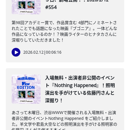
#554
第98回アカデミー賞で、作品賞含む 4部門にノミネートさ
れたことでも話題になった映画『ブゴニア』。一体どんな
作品になっているのか！？映画ライターのヒナタカさんに
深堀りしていただきました！
2026.02.12
|
00:06:16
️入場無料・出演者非公開のイベン
ト『Nothing Happened』！照明
演出を手がけている佐藤円さんと
深掘り！
あさって木曜日、渋谷WWWで開催される入場無料・出演
者非公開のイベントNothing Happened をご紹介しまし
た。羊文学や君島大空などの照明演出を手がける照明家の
佐藤円 さんが主催する本イベ...