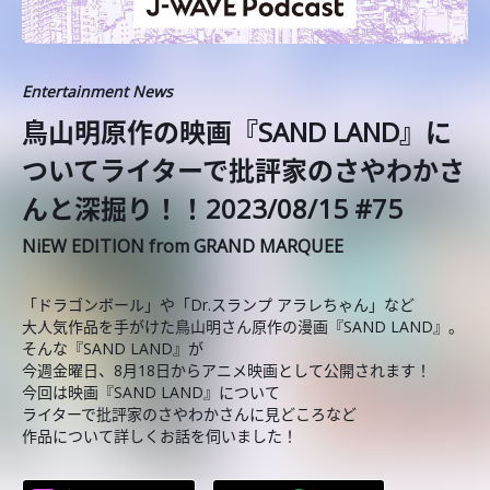
Entertainment News
鳥山明原作の映画『SAND LAND』に
ついてライターで批評家のさやわかさ
んと深掘り！！2023/08/15 #75
NiEW EDITION from GRAND MARQUEE
「ドラゴンボール」や「Dr.スランプ アラレちゃん」など
大人気作品を手がけた鳥山明さん原作の漫画『SAND LAND』。
そんな『SAND LAND』が
今週金曜日、8月18日からアニメ映画として公開されます！
今回は映画『SAND LAND』について
ライターで批評家のさやわかさんに見どころなど
作品について詳しくお話を伺いました！