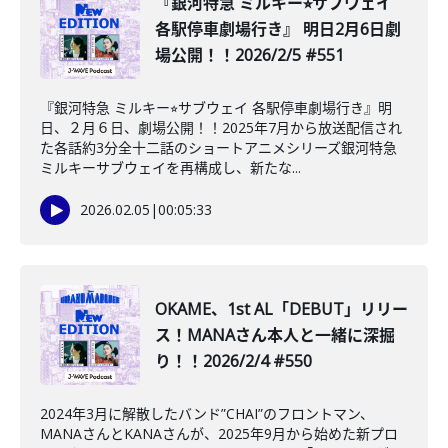
『銀河特急 ミルキー⭐︎サブウェイ
各駅停車劇場行き』 明日2月6日劇
場公開！！2026/2/5 #551
『銀河特急 ミルキー⭐︎サブウェイ 各駅停車劇場行き』明
日、２月６日、劇場公開！！2025年7月から放送配信され
た各話約3分全十二話のショートアニメシリーズ銀河特急
ミルキーサブウェイを再構成し、新たな...
2026.02.05
|
00:05:33
OKAME、1st AL「DEBUT」リリー
ス！MANAさん本人と一緒に深掘
り！！2026/2/4 #550
2024年3月に解散したバンド”CHAI”のフロントマン、
MANAさんとKANAさんが、2025年9月から始めた新プロ