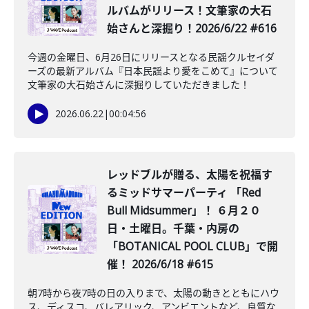
ルバムがリリース！文筆家の大石
始さんと深掘り！2026/6/22 #616
今週の金曜日、6月26日にリリースとなる民謡クルセイダ
ーズの最新アルバム『日本民謡より愛をこめて』について
文筆家の大石始さんに深掘りしていただきました！
2026.06.22
|
00:04:56
レッドブルが贈る、太陽を祝福す
るミッドサマーパーティ 「Red
Bull Midsummer」！ ６月２０
日・土曜日。千葉・内房の
「BOTANICAL POOL CLUB」で開
催！ 2026/6/18 #615
朝7時から夜7時の日の入りまで、太陽の動きとともにハウ
ス、ディスコ、バレアリック、アンビエントなど、良質な