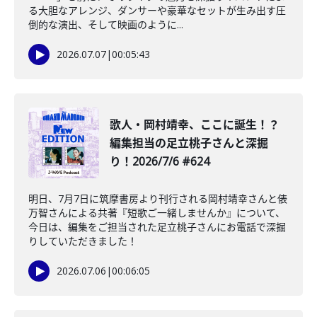
る大胆なアレンジ、ダンサーや豪華なセットが生み出す圧
倒的な演出、そして映画のように...
2026.07.07
|
00:05:43
️歌人・岡村靖幸、ここに誕生！？
編集担当の足立桃子さんと深掘
り！2026/7/6 #624
明日、7月7日に筑摩書房より刊行される岡村靖幸さんと俵
万智さんによる共著『短歌ご一緒しませんか』について、
今日は、編集をご担当された足立桃子さんにお電話で深掘
りしていただきました！
2026.07.06
|
00:06:05