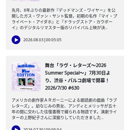
先月、8年ぶりの最新作『デッドマンズ・ワイヤー』を公
開したガス・ヴァン・サント監督。初期の名作『マイ・プ
ライベート・アイダホ』と『ドラッグストア・カウボー
イ』のデジタルリマスター版のリバイバル上映が決...
2026.08.03
|
00:05:05
舞台「ラヴ・レターズ～2026
Summer Special～」7月30日よ
り、渋谷・パルコ劇場で開幕！
2026/7/30 #630
アメリカの劇作家ＡＲガーニーによる朗読劇の戯曲「ラブ
レターズ」。幼なじみの男女、アンディとメリッサが五十
年の間に交わした往復書簡で綴られる物語です。演劇ライ
ターの上野紀子さんに深掘りしていただきました...
2026.07.30
|
00:05:04