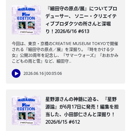
️『細田守の原点/展』についてプロ
デューサー、 ソニー・クリエイテ
ィブプロダクツの所さんと深堀
り！2026/6/16 #613
今回は、東京・京橋のCREATIVE MUSEUM TOKYOで開催
される『細田守の原点／展』を深掘り。『時をかける少
女』公開20周年を記念し、『サマーウォーズ』『おおかみ
こどもの雨と雪』など、細田守...
2026.06.16
|
00:05:06
星野源さんの神髄に迫る、 『星野
源論』が6月17日に発売！編集を担
当した、小田部仁さんと深掘り！
2026/6/15 #612