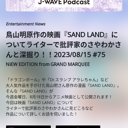
Entertainment News
鳥山明原作の映画『SAND LAND』に
ついてライターで批評家のさやわかさ
んと深掘り！！2023/08/15 #75
NiEW EDITION from GRAND MARQUEE
「ドラゴンボール」や「Dr.スランプ アラレちゃん」など
大人気作品を手がけた鳥山明さん原作の漫画『SAND LAND』。
そんな『SAND LAND』が
今週金曜日、8月18日からアニメ映画として公開されます！
今回は映画『SAND LAND』について
ライターで批評家のさやわかさんに見どころなど
作品について詳しくお話を伺いました！