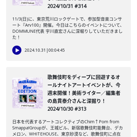
2024/10/31 #314
11/3(日)に、東京荒川ロックゲートで、参加型音楽コンサ
ート『Arv100』開催。今日はこちらのイベントについて、
DOMMUNE代表 宇川直宏さんに深堀りしていただきまし
た！
2024.10.31
|
00:04:45
歌舞伎町をディープに回遊するオ
ールナイトアートイベントが、今
週末開催！美術ライター／編集者
の島貫泰介さんと深掘り！
2024/10/30 #313
日本を代表するアートコレクティブのChim↑Pom from
Smappa!Groupが、王城ビル、新宿歌舞伎町能舞台、デカ
メロン、WHITEHOUSE、東京砂漠など、歌舞伎町に点在