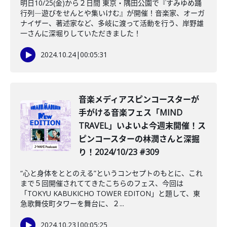
明日10/25(金)から２日間 東京・隅田公園で『すみゆめ踊
行列―遊びをせんとや集いけむ』が開催！音楽家、オーガ
ナイザー、著述家など、多岐に渡って活動を行う、岸野雄
一さんに深堀りしていただきました！
2024.10.24
|
00:05:31
音楽メディアスピンコースターが
手がける音楽フェス「MIND
TRAVEL」いよいよ今週末開催！ス
ピンコースターの林潤さんと深掘
り！2024/10/23 #309
“心と身体をととのえる”というコンセプトのもとに、これ
まで５回開催されててきたこちらのフェス、今回は
「TOKYU KABUKICHO TOWER EDITON」と題して、東
急歌舞伎町タワーを舞台に、２...
2024.10.23
|
00:05:25