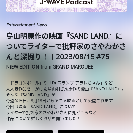
Entertainment News
鳥山明原作の映画『SAND LAND』に
ついてライターで批評家のさやわかさ
んと深掘り！！2023/08/15 #75
NiEW EDITION from GRAND MARQUEE
「ドラゴンボール」や「Dr.スランプ アラレちゃん」など
大人気作品を手がけた鳥山明さん原作の漫画『SAND LAND』。
そんな『SAND LAND』が
今週金曜日、8月18日からアニメ映画として公開されます！
今回は映画『SAND LAND』について
ライターで批評家のさやわかさんに見どころなど
作品について詳しくお話を伺いました！