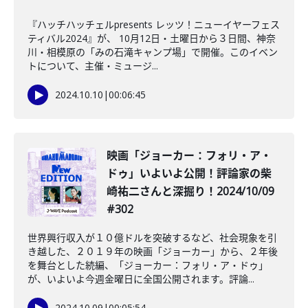
『ハッチハッチェルpresents レッツ！ニューイヤーフェス
ティバル2024』が、 10月12日・土曜日から３日間、神奈
川・相模原の「みの石滝キャンプ場」で開催。このイベン
トについて、主催・ミュージ...
2024.10.10
|
00:06:45
映画「ジョーカー：フォリ・ア・
ドゥ」いよいよ公開！評論家の柴
崎祐二さんと深掘り！2024/10/09
#302
世界興行収入が１０億ドルを突破するなど、社会現象を引
き越した、２０１９年の映画「ジョーカー」から、２年後
を舞台とした続編、「ジョーカー：フォリ・ア・ドゥ」
が、いよいよ今週金曜日に全国公開されます。評論...
2024.10.09
|
00:05:54