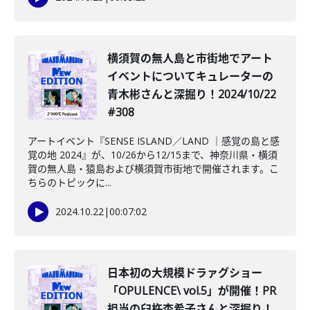
️横須賀の無人島と市街地でアート
イベントについてキュレーターの
青木彬さんと深掘り！2024/10/22
#308
アートイベント『SENSE ISLAND／LAND ｜感覚の島と感
覚の地 2024』が、10/26から12/15まで、神奈川県・横須
賀の無人島・猿島および横須賀市街地で開催されます。こ
ちらのトピックに...
2024.10.22
|
00:07:02
日本初の大規模ドラァグショー
「OPULENCE\ vol.5」が開催！PR
担当の臼杵杏希子さんと深掘り！