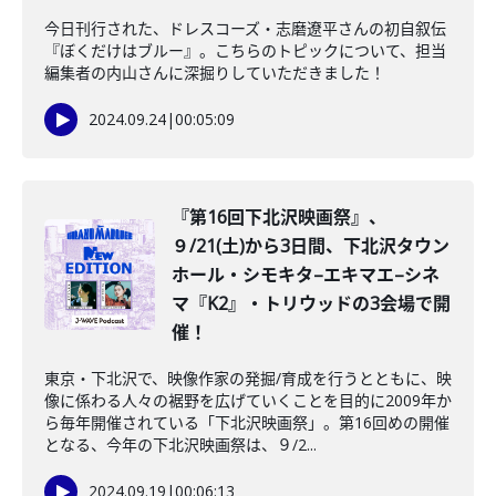
今日刊行された、ドレスコーズ・志磨遼平さんの初自叙伝
『ぼくだけはブルー』。こちらのトピックについて、担当
編集者の内山さんに深掘りしていただきました！
2024.09.24
|
00:05:09
『第16回下北沢映画祭』、
９/21(土)から3日間、下北沢タウン
ホール・シモキタ–エキマエ–シネ
マ『K2』・トリウッドの3会場で開
催！
東京・下北沢で、映像作家の発掘/育成を行うとともに、映
像に係わる人々の裾野を広げていくことを目的に2009年か
ら毎年開催されている「下北沢映画祭」。第16回めの開催
となる、今年の下北沢映画祭は、９/2...
2024.09.19
|
00:06:13