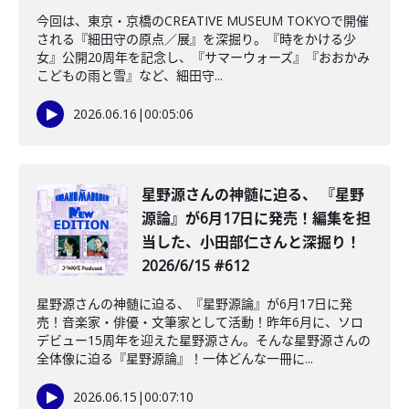
今回は、東京・京橋のCREATIVE MUSEUM TOKYOで開催
される『細田守の原点／展』を深掘り。『時をかける少
女』公開20周年を記念し、『サマーウォーズ』『おおかみ
こどもの雨と雪』など、細田守...
2026.06.16
|
00:05:06
星野源さんの神髄に迫る、 『星野
源論』が6月17日に発売！編集を担
当した、小田部仁さんと深掘り！
2026/6/15 #612
星野源さんの神髄に迫る、『星野源論』が6月17日に発
売！音楽家・俳優・文筆家として活動！昨年6月に、ソロ
デビュー15周年を迎えた星野源さん。そんな星野源さんの
全体像に迫る『星野源論』！一体どんな一冊に...
2026.06.15
|
00:07:10