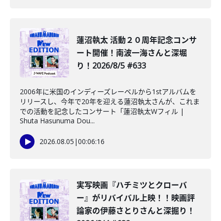
蓮沼執太 活動２０周年記念コンサ
ート開催！南波一海さんと深堀
り！2026/8/5 #633
2006年に米国のインディーズレーベルから1stアルバムを
リリースし、今年で20年を迎える蓮沼執太さんが、これま
での活動を記念したコンサート「蓮沼執太Wフィル |
Shuta Hasunuma Dou...
2026.08.05
|
00:06:16
️実写映画『ハチミツとクローバ
ー』がリバイバル上映！！映画評
論家の伊藤さとりさんと深掘り！