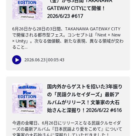
（金）から3日間 TAKANAWA
GATEWAY CITYにて開催！
2026/6/23 #617
6月26日から28日の3日間、TAKANAWA GATEWAY CITY
で開催される都市型フェス。コンセプトは「Next × New
× Unity」。次なる価値観、新たな表現、異なる領域が交わ
ること...
2026.06.23
|
00:05:43
️国内外からゲストを招いた3年振り
の「民謡クルセイダーズ」最新ア
ルバムがリリース！文筆家の大石
始さんと深掘り！2026/6/22 #616
今週の金曜日、6月26日にリリースとなる民謡クルセイダ
ーズの最新アルバム『日本民謡より愛をこめて』について
文筆家の大石始さんに深掘りしていただきました！