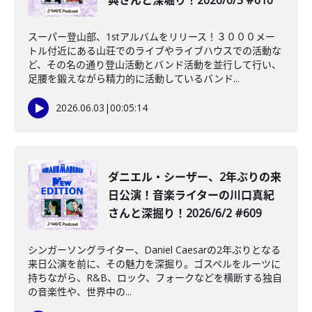
典さんと深堀り！2026/6/3 #610
スーパー登山部、1stアルバムをリリース！３０００メー
トル付近にある山荘でのライブやライブハウスでの活動な
ど、その名の通り登山活動とバンド活動を並行して行い、
足腰を鍛えながら精力的に活動しているバンド...
2026.06.03
|
00:05:14
ダニエル・シーザー、2年ぶりの来
日公演！音楽ライターの川口真紀
さんと深掘り！2026/6/2 #609
シンガーソングライター、Daniel Caesarの2年ぶりとなる
来日公演を前に、その魅力を深掘り。ゴスペルをルーツに
持ちながら、R&B、ロック、フォークなどを横断する独自
の音楽性や、世界中の...