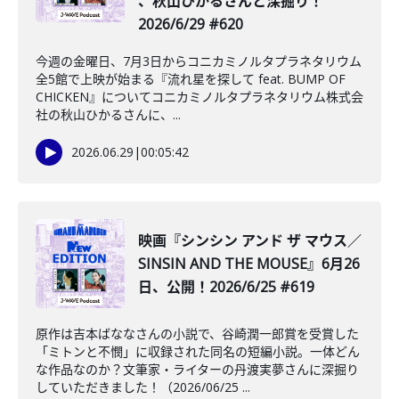
、秋山ひかるさんと深掘り！
2026/6/29 #620
今週の金曜日、7月3日からコニカミノルタプラネタリウム
全5館で上映が始まる『流れ星を探して feat. BUMP OF
CHICKEN』についてコニカミノルタプラネタリウム株式会
社の秋山ひかるさんに、...
2026.06.29
|
00:05:42
映画『シンシン アンド ザ マウス／
SINSIN AND THE MOUSE』6月26
日、公開！2026/6/25 #619
原作は吉本ばななさんの小説で、谷崎潤一郎賞を受賞した
「ミトンと不憫」に収録された同名の短編小説。一体どん
な作品なのか？文筆家・ライターの丹渡実夢さんに深掘り
していただきました！（2026/06/25 ...