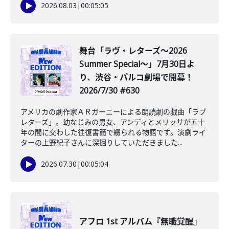
2026.08.03
|
00:05:05
舞台「ラヴ・レターズ～2026
Summer Special～」7月30日よ
り、渋谷・パルコ劇場で開幕！
2026/7/30 #630
アメリカの劇作家ＡＲガーニーによる朗読劇の戯曲「ラブ
レターズ」。幼なじみの男女、アンディとメリッサが五十
年の間に交わした往復書簡で綴られる物語です。演劇ライ
ターの上野紀子さんに深掘りしていただきました...
2026.07.30
|
00:05:04
アフロ 1st アルバム『無職覚醒』