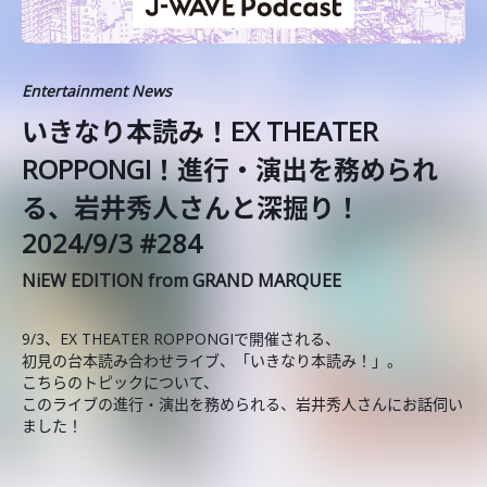
Entertainment News
いきなり本読み！EX THEATER
ROPPONGI！進行・演出を務められ
る、岩井秀人さんと深掘り！
2024/9/3 #284
NiEW EDITION from GRAND MARQUEE
9/3、EX THEATER ROPPONGIで開催される、
初見の台本読み合わせライブ、「いきなり本読み！」。
こちらのトピックについて、
このライブの進行・演出を務められる、岩井秀人さんにお話伺い
ました！