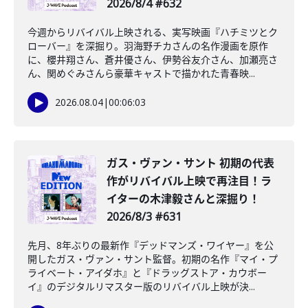
2026/8/4 #632
今週からリバイバル上映される、実写映画『ハチミツとク
ローバー』を深掘り。羽海野チカさんの名作漫画を原作
に、櫻井翔さん、蒼井優さん、伊勢谷友介さん、加瀬亮さ
ん、関めぐみさんら豪華キャストで描かれた青春映...
2026.08.04
|
00:06:03
ガス・ヴァン・サント 初期の代表
作がリバイバル上映で再注目！ラ
イターの木津毅さんと深掘り！
2026/8/3 #631
先月、8年ぶりの最新作『デッドマンズ・ワイヤー』を公
開したガス・ヴァン・サント監督。初期の名作『マイ・プ
ライベート・アイダホ』と『ドラッグストア・カウボー
イ』のデジタルリマスター版のリバイバル上映が決...