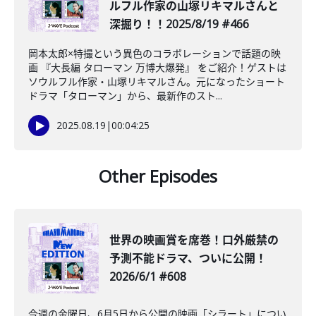
ルフル作家の山塚リキマルさんと
深掘り！！2025/8/19 #466
岡本太郎×特撮という異色のコラボレーションで話題の映
画 『大長編 タローマン 万博大爆発』 をご紹介！ゲストは
ソウルフル作家・山塚リキマルさん。元になったショート
ドラマ「タローマン」から、最新作のスト...
2025.08.19
|
00:04:25
Other Episodes
世界の映画賞を席巻！口外厳禁の
予測不能ドラマ、ついに公開！
2026/6/1 #608
今週の金曜日、6月5日から公開の映画「シラート」につい