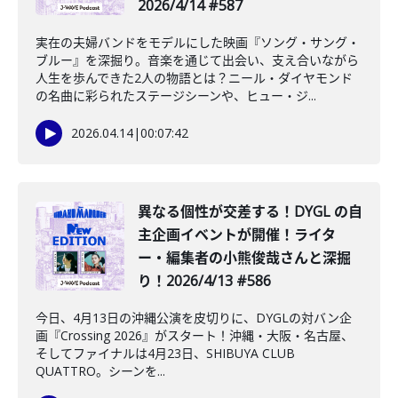
2026/4/14 #587
実在の夫婦バンドをモデルにした映画『ソング・サング・
ブルー』を深掘り。音楽を通じて出会い、支え合いながら
人生を歩んできた2人の物語とは？ニール・ダイヤモンド
の名曲に彩られたステージシーンや、ヒュー・ジ...
2026.04.14
|
00:07:42
異なる個性が交差する！DYGL の自
主企画イベントが開催！ライタ
ー・編集者の小熊俊哉さんと深掘
り！2026/4/13 #586
今日、4月13日の沖縄公演を皮切りに、DYGLの対バン企
画『Crossing 2026』がスタート！沖縄・大阪・名古屋、
そしてファイナルは4月23日、SHIBUYA CLUB
QUATTRO。シーンを...