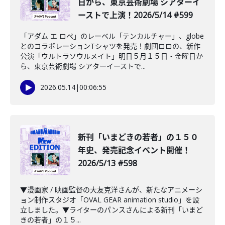
日から、東京芸術劇場 シアターイ
ーストで上演！2026/5/14 #599
「アダム エ ロぺ」のレーベル「テンカルチャー」、globe
とのコラボレーションTシャツを発売！劇団ロロの、新作
公演「ウルトラソウルメイト」明日５月１５日・金曜日か
ら、東京芸術劇場 シアターイーストで...
2026.05.14
|
00:06:55
新刊「いまどきの若者」の１５０
年史、発売記念イベント開催！
2026/5/13 #598
▼漫画家 / 映画監督の大友克洋さんが、新たなアニメーシ
ョン制作スタジオ「OVAL GEAR animation studio」を設
立しました。▼ライターのパンスさんによる新刊「いまど
きの若者」の１５...