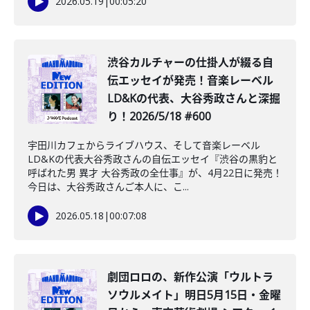
2026.05.19
|
00:05:20
渋谷カルチャーの仕掛人が綴る自
伝エッセイが発売！音楽レーベル
LD&Kの代表、大谷秀政さんと深掘
り！2026/5/18 #600
宇田川カフェからライブハウス、そして音楽レーベル
LD&Kの代表大谷秀政さんの自伝エッセイ『渋谷の黒豹と
呼ばれた男 異才 大谷秀政の全仕事』が、4月22日に発売！
今日は、大谷秀政さんご本人に、こ...
2026.05.18
|
00:07:08
劇団ロロの、新作公演「ウルトラ
ソウルメイト」明日5月15日・金曜