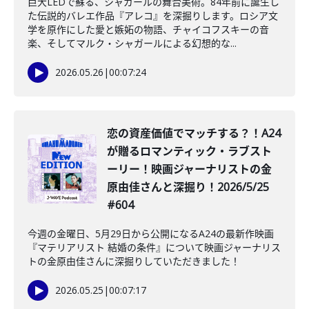
巨大LEDで蘇る、シャガールの舞台美術。84年前に誕生し
た伝説的バレエ作品『アレコ』を深掘りします。ロシア文
学を原作にした愛と嫉妬の物語、チャイコフスキーの音
楽、そしてマルク・シャガールによる幻想的な...
2026.05.26
|
00:07:24
️恋の資産価値でマッチする？！A24
が贈るロマンティック・ラブスト
ーリー！映画ジャーナリストの金
原由佳さんと深掘り！2026/5/25
#604
今週の金曜日、5月29日から公開になるA24の最新作映画
『マテリアリスト 結婚の条件』について映画ジャーナリス
トの金原由佳さんに深掘りしていただきました！
2026.05.25
|
00:07:17