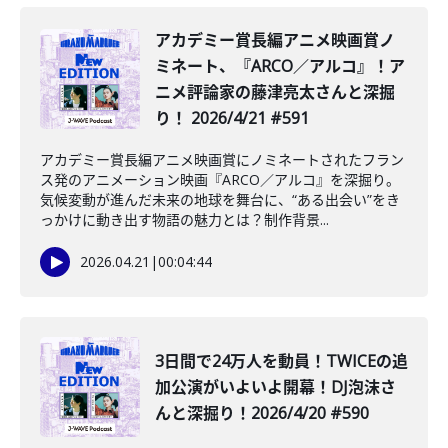
️アカデミー賞長編アニメ映画賞ノ
ミネート、『ARCO／アルコ』！ア
ニメ評論家の藤津亮太さんと深掘
り！ 2026/4/21 #591
アカデミー賞長編アニメ映画賞にノミネートされたフラン
ス発のアニメーション映画『ARCO／アルコ』を深掘り。
気候変動が進んだ未来の地球を舞台に、“ある出会い”をき
っかけに動き出す物語の魅力とは？制作背景...
2026.04.21
|
00:04:44
️3日間で24万人を動員！TWICEの追
加公演がいよいよ開幕！DJ泡沫さ
んと深掘り！2026/4/20 #590