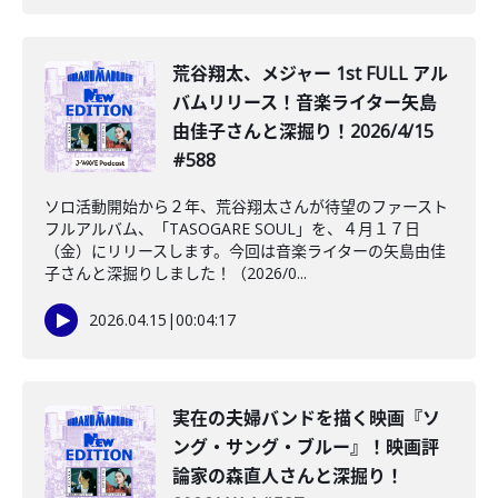
荒谷翔太、メジャー 1st FULL アル
バムリリース！音楽ライター矢島
由佳子さんと深掘り！2026/4/15
#588
ソロ活動開始から２年、荒谷翔太さんが待望のファースト
フルアルバム、「TASOGARE SOUL」を、４月１７日
（金）にリリースします。今回は音楽ライターの矢島由佳
子さんと深掘りしました！（2026/0...
2026.04.15
|
00:04:17
実在の夫婦バンドを描く映画『ソ
ング・サング・ブルー』！映画評
論家の森直人さんと深掘り！