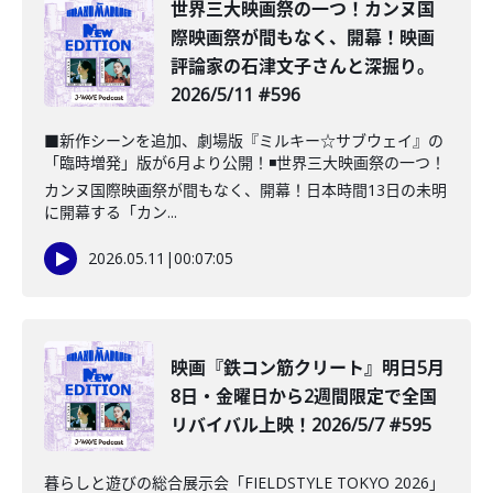
️世界三大映画祭の一つ！カンヌ国
際映画祭が間もなく、開幕！映画
評論家の石津文子さんと深掘り。
2026/5/11 #596
■新作シーンを追加、劇場版『ミルキー☆サブウェイ』の
「臨時増発」版が6月より公開！◾️世界三大映画祭の一つ！
カンヌ国際映画祭が間もなく、開幕！日本時間13日の未明
に開幕する「カン...
2026.05.11
|
00:07:05
映画『鉄コン筋クリート』明日5月
8日・金曜日から2週間限定で全国
リバイバル上映！2026/5/7 #595
暮らしと遊びの総合展示会「FIELDSTYLE TOKYO 2026」