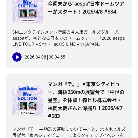
今週末から"aespa"日本ドームツア
ーがスタート！2026/4/8 #584
SMエンタテインメント所属の４人組ガールズグループ、
aespaが、初となる日本でのドームツアー、「2026 aespa
LIVE TOUR – SYNK : aeXIS LINE – in JAPAN...
2026.04.08
|
00:04:55
️マンガ『チ。』✕東京シティビュ
ー、海抜250mの展望台で「中世の
星空」を体験！森ビル株式会社・
福岡大輔さんと深掘り！2026/4/7
#583
マンガ『チ。 —地球の運動について—』と、六本木ヒルズ
展望台「東京シティビュー」によるタイアップイベントを