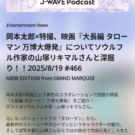
Entertainment News
️岡本太郎×特撮、映画『大長編 タロー
マン 万博大爆発』についてソウルフ
ル作家の山塚リキマルさんと深掘
り！！2025/8/19 #466
NiEW EDITION from GRAND MARQUEE
岡本太郎×特撮という異色のコラボレーションで話題の映画
『大長編 タローマン 万博大爆発』 をご紹介！
ゲストはソウルフル作家・山塚リキマルさん。
元になったショートドラマ「タローマン」から、
最新作のストーリーやタローマンというキャラクターの魅力、
そして試写を観た山塚さんならではの視点で作品の見どころをた