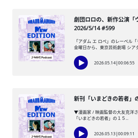
劇団ロロの、新作公演「ウ
2026/5/14 #599
「アダム エ ロぺ」のレーベル
金曜日から、東京芸術劇場 シアタ
2026.05.14
|
00:06:55
新刊「いまどきの若者」の１
▼漫画家 / 映画監督の大友克洋さ
「いまどきの若者」の１５...
2026.05.13
|
00:09:11