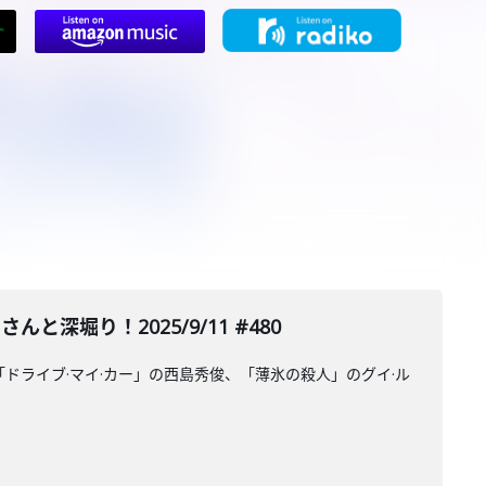
と深堀り！2025/9/11 #480
ドライブ·マイ·カー」の西島秀俊、「薄氷の殺人」のグイ·ル