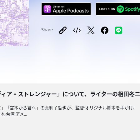
Share
er／ディア・ストレンジャー』について、ライターの相田冬二さん
ズ」「宮本から君へ」の真利子哲也が、監督·オリジナル脚本を手がけ、「
台湾·アメ...