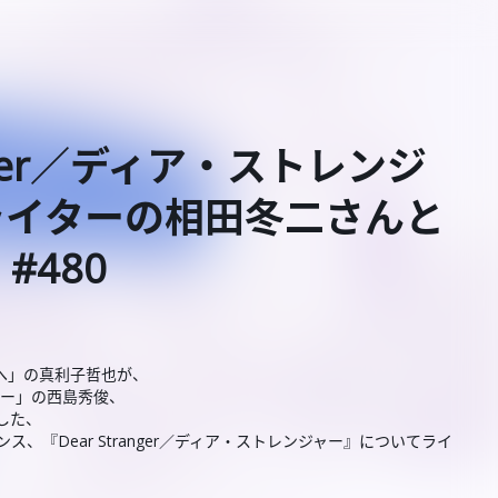
anger／ディア・ストレンジ
ライターの相田冬二さんと
 #480
へ」の真利子哲也が、
カー」の西島秀俊、
した、
、『Dear Stranger／ディア・ストレンジャー』についてライ