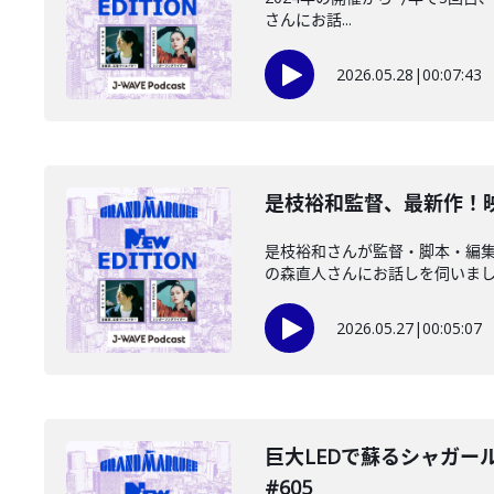
さんにお話...
2026.05.28
|
00:07:43
是枝裕和監督、最新作！映画
是枝裕和さんが監督・脚本・編
の森直人さんにお話しを伺いました。（
2026.05.27
|
00:05:07
️巨大LEDで蘇るシャガー
#605