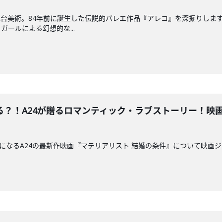
舞台美術。84年前に誕生した伝説的バレエ作品『アレコ』を深掘りしま
ールによる幻想的な...
る？！A24が贈るロマンティック・ラブストーリー！映
開になるA24の最新作映画『マテリアリスト 結婚の条件』について映