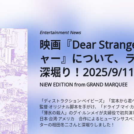
Entertainment News
映画『Dear Str
ャー』について、
深堀り！2025/9/11
NiEW EDITION from GRAND MARQUEE
「ディストラクション·ベイビーズ」「宮本から君
監督·オリジナル脚本を手がけ、「ドライブ·マイ·
「薄氷の殺人」のグイ·ルンメイが夫婦役で初共演
日本·台湾·アメリカ 合作によるヒューマンサスペンス
ターの相田冬二さんと深堀りしました！