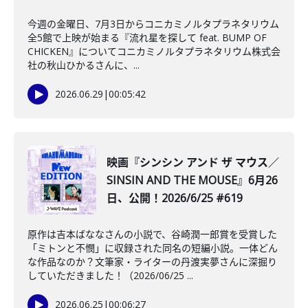
今週の金曜日、7月3日からコニカミノルタプラネタリウム
全5館で上映が始まる『流れ星を探して feat. BUMP OF
CHICKEN』についてコニカミノルタプラネタリウム株式会
社の秋山ひかるさんに、...
2026.06.29
|
00:05:42
映画『シンシン アンド ザ マウス／
SINSIN AND THE MOUSE』6月26
日、公開！2026/6/25 #619
原作は吉本ばななさんの小説で、谷崎潤一郎賞を受賞した
「ミトンと不憫」に収録された同名の短編小説。一体どん
な作品なのか？文筆家・ライターの丹渡実夢さんに深掘り
していただきました！（2026/06/25 ...
2026.06.25
|
00:06:27