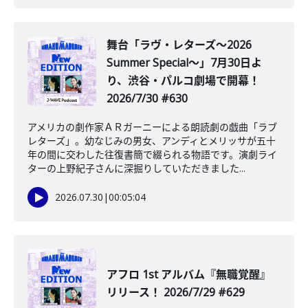
舞台「ラヴ・レターズ～2026
Summer Special～」7月30日よ
り、渋谷・パルコ劇場で開幕！
2026/7/30 #630
アメリカの劇作家ＡＲガーニーによる朗読劇の戯曲「ラブ
レターズ」。幼なじみの男女、アンディとメリッサが五十
年の間に交わした往復書簡で綴られる物語です。演劇ライ
ターの上野紀子さんに深掘りしていただきました...
2026.07.30
|
00:05:04
アフロ 1st アルバム『無職覚醒』
リリース！ 2026/7/29 #629