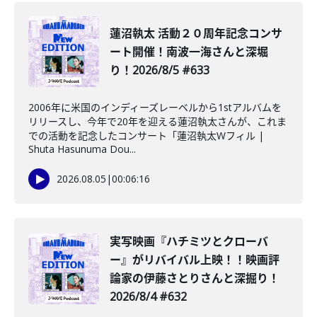
蓮沼執太 活動２０周年記念コンサ
ート開催！南波一海さんと深堀
り！2026/8/5 #633
2006年に米国のインディーズレーベルから1stアルバムを
リリースし、今年で20年を迎える蓮沼執太さんが、これま
での活動を記念したコンサート「蓮沼執太Wフィル |
Shuta Hasunuma Dou...
2026.08.05
|
00:06:16
️実写映画『ハチミツとクローバ
ー』がリバイバル上映！！映画評
論家の伊藤さとりさんと深掘り！
2026/8/4 #632