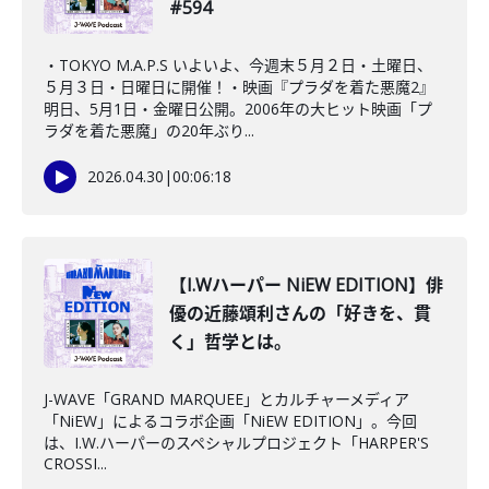
#594
・TOKYO M.A.P.S いよいよ、今週末５月２日・土曜日、
５月３日・日曜日に開催！・映画『プラダを着た悪魔2』
明日、5月1日・金曜日公開。2006年の大ヒット映画「プ
ラダを着た悪魔」の20年ぶり...
2026.04.30
|
00:06:18
【I.Wハーパー NiEW EDITION】俳
優の近藤頌利さんの「好きを、貫
く」哲学とは。
J-WAVE「GRAND MARQUEE」とカルチャーメディア
「NiEW」によるコラボ企画「NiEW EDITION」。今回
は、I.W.ハーパーのスペシャルプロジェクト「HARPER'S
CROSSI...