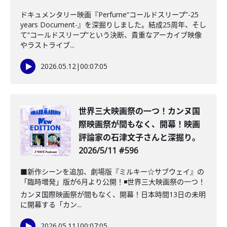
ドキュメンタリー映画『Perfume“コールドスリープ”-25
years Document-』を深掘りしました。結成25周年、そし
て“コールドスリープ”という決断、貴重なアーカイブ映像
やラストライブ...
2026.05.12
|
00:07:05
️世界三大映画祭の一つ！カンヌ国
際映画祭が間もなく、開幕！映画
評論家の石津文子さんと深掘り。
2026/5/11 #596
■新作シーンを追加、劇場版『ミルキー☆サブウェイ』の
「臨時増発」版が6月より公開！◾️世界三大映画祭の一つ！
カンヌ国際映画祭が間もなく、開幕！日本時間13日の未明
に開幕する「カン...
2026.05.11
|
00:07:05