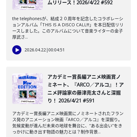
ムリリース！2026/4/22 #592
the telephonesが、結成２０周年を記念したコラボレーシ
ョンアルバム「THIS IS A DISCO CALL!!!」を本日配信リリ
ースしました。このアルバムについて音楽ライターの金子
厚武さ...
2026.04.22
|
00:04:51
️アカデミー賞長編アニメ映画賞ノ
ミネート、『ARCO／アルコ』！ア
ニメ評論家の藤津亮太さんと深掘
り！ 2026/4/21 #591
アカデミー賞長編アニメ映画賞にノミネートされたフラン
ス発のアニメーション映画『ARCO／アルコ』を深掘り。
気候変動が進んだ未来の地球を舞台に、“ある出会い”をき
っかけに動き出す物語の魅力とは？制作背景...