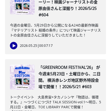
ーリー！映画ジャーナリストの金
原由佳さんと深掘り！2026/5/25
#604
今週の金曜日、5月29日から公開になるA24の最新作映画
『マテリアリスト 結婚の条件』について映画ジャーナリス
トの金原由佳さんに深掘りしていただきました！
2026.05.25
|
00:07:17
「GREENROOM FESTIVALʼ26」 が
今週末5月23日・土曜日から、二日
間。 横浜赤レンガ地区野外特設会
場で開催！！2026/5/21 #603
トークイベント 大島育宙×タカノシンヤ『物語は、循環
する。』～つづくにつづけ TALK SESSION-vol.1～明日、5
月22日・金曜日、TOE LIBRARY PARCで開催！