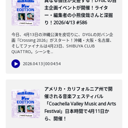
異なる個性が交差する！DYGL の自
主企画イベントが開催！ライタ
ー・編集者の小熊俊哉さんと深掘
り！2026/4/13 #586
今日、4月13日の沖縄公演を皮切りに、DYGLの対バン企
画『Crossing 2026』がスタート！沖縄・大阪・名古屋、
そしてファイナルは4月23日、SHIBUYA CLUB
QUATTRO。シーンを...
2026.04.13
|
00:04:54
アメリカ・カリフォルニア州で開
催される音楽フェスティバル
「Coachella Valley Music and Arts
Festival」日本時間で4月11日か
ら、開催！