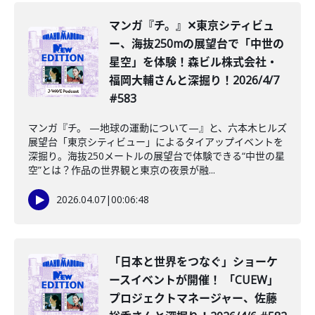
️マンガ『チ。』✕東京シティビュ
ー、海抜250mの展望台で「中世の
星空」を体験！森ビル株式会社・
福岡大輔さんと深掘り！2026/4/7
#583
マンガ『チ。 —地球の運動について—』と、六本木ヒルズ
展望台「東京シティビュー」によるタイアップイベントを
深掘り。海抜250メートルの展望台で体験できる“中世の星
空”とは？作品の世界観と東京の夜景が融...
2026.04.07
|
00:06:48
「日本と世界をつなぐ」ショーケ
ースイベントが開催！ 「CUEW」
プロジェクトマネージャー、佐藤