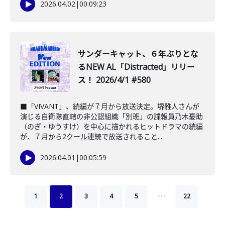
2026.04.02
|
00:09:23
サンダーキャット、６年ぶりとな
るNEW AL「Distracted」リリー
ス！ 2026/4/1 #580
■「VIVANT」、続編が７月から放送決定。堺雅人さんが
演じる自衛隊直轄の非公認組織「別班」の諜報員乃木憂助
（のぎ・ゆうすけ）を中心に描かれるヒットドラマの続編
が、７月から2クール連続で放送されること...
2026.04.01
|
00:05:59
…
1
2
3
4
5
22