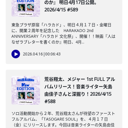
のか』 明日4月17日公開。
2026/4/15 #589
東急プラザ原宿「ハラカド」、明日４月１７日・金曜日
に、開業２周年を記念した HARAKADO 2nd
ANNIVERSARY「ハラカド 文化祭」、開催！！映画『人は
なぜラブレターを書くのか』明日、4月...
2026.04.16
|
00:06:43
荒谷翔太、メジャー 1st FULL アル
バムリリース！音楽ライター矢島
由佳子さんと深掘り！2026/4/15
#588
ソロ活動開始から２年、荒谷翔太さんが待望のファースト
フルアルバム、「TASOGARE SOUL」を、４月１７日
（金）にリリースします。今回は音楽ライターの矢島由佳