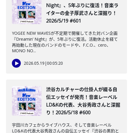
Night』、5年ぶりに復活！音楽ラ
イターの金子厚武さんと深掘り！
2026/5/19 #601
YOGEE NEW WAVESが不定期で開催してきた対バン企画
『Dreamin’ Night』が、5年ぶりに復活。活動休止を経て
再始動した現在のバンドのモードや、F.C.O.、cero、
MONO NO...
2026.05.19
|
00:05:20
渋谷カルチャーの仕掛人が綴る自
伝エッセイが発売！音楽レーベル
LD&Kの代表、大谷秀政さんと深掘
り！2026/5/18 #600
宇田川カフェからライブハウス、そして音楽レーベル
LD&Kの代表大谷秀政さんの自伝エッセイ『渋谷の黒豹と