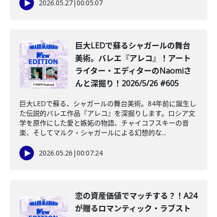
2026.05.27
|
00:05:07
️巨大LEDで蘇るシャガールの舞台
美術。バレエ『アレコ』！アート
ライター・エディターのNaomiさ
んと深掘り！2026/5/26 #605
巨大LEDで蘇る、シャガールの舞台美術。84年前に誕生し
た伝説的バレエ作品『アレコ』を深掘りします。ロシア文
学を原作にした愛と嫉妬の物語、チャイコフスキーの音
楽、そしてマルク・シャガールによる幻想的な...
2026.05.26
|
00:07:24
️恋の資産価値でマッチする？！A24
が贈るロマンティック・ラブスト