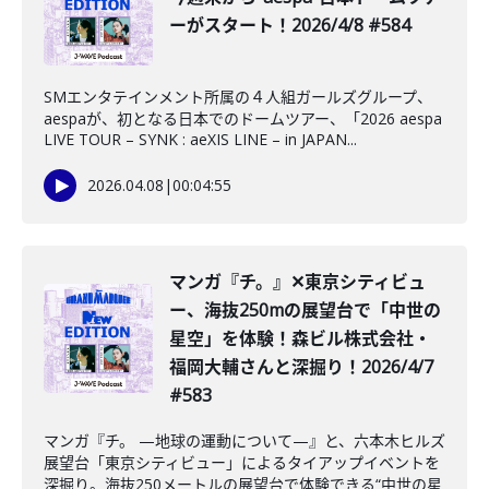
ーがスタート！2026/4/8 #584
SMエンタテインメント所属の４人組ガールズグループ、
aespaが、初となる日本でのドームツアー、「2026 aespa
LIVE TOUR – SYNK : aeXIS LINE – in JAPAN...
2026.04.08
|
00:04:55
️マンガ『チ。』✕東京シティビュ
ー、海抜250mの展望台で「中世の
星空」を体験！森ビル株式会社・
福岡大輔さんと深掘り！2026/4/7
#583
マンガ『チ。 —地球の運動について—』と、六本木ヒルズ
展望台「東京シティビュー」によるタイアップイベントを
深掘り。海抜250メートルの展望台で体験できる“中世の星