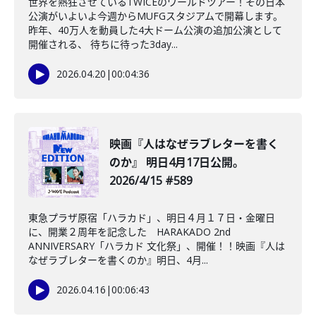
世界を熱狂させているTWICEのワールドツアー！その日本
公演がいよいよ今週からMUFGスタジアムで開幕します。
昨年、40万人を動員した4大ドーム公演の追加公演として
開催される、 待ちに待った3day...
2026.04.20
|
00:04:36
映画『人はなぜラブレターを書く
のか』 明日4月17日公開。
2026/4/15 #589
東急プラザ原宿「ハラカド」、明日４月１７日・金曜日
に、開業２周年を記念した HARAKADO 2nd
ANNIVERSARY「ハラカド 文化祭」、開催！！映画『人は
なぜラブレターを書くのか』明日、4月...
2026.04.16
|
00:06:43