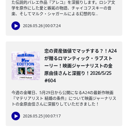
た伝説的バレエ作品『アレコ』を深掘りします。ロシア文
学を原作にした愛と嫉妬の物語、チャイコフスキーの音
楽、そしてマルク・シャガールによる幻想的な...
2026.05.26
|
00:07:24
️恋の資産価値でマッチする？！A24
が贈るロマンティック・ラブスト
ーリー！映画ジャーナリストの金
原由佳さんと深掘り！2026/5/25
#604
今週の金曜日、5月29日から公開になるA24の最新作映画
『マテリアリスト 結婚の条件』について映画ジャーナリス
トの金原由佳さんに深掘りしていただきました！
2026.05.25
|
00:07:17