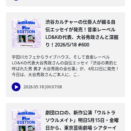
渋谷カルチャーの仕掛人が綴る自
伝エッセイが発売！音楽レーベル
LD&Kの代表、大谷秀政さんと深掘
り！2026/5/18 #600
宇田川カフェからライブハウス、そして音楽レーベル
LD&Kの代表大谷秀政さんの自伝エッセイ『渋谷の黒豹と
呼ばれた男 異才 大谷秀政の全仕事』が、4月22日に発売！
今日は、大谷秀政さんご本人に、こ...
2026.05.18
|
00:07:08
劇団ロロの、新作公演「ウルトラ
ソウルメイト」明日5月15日・金曜
日から、東京芸術劇場 シアターイ