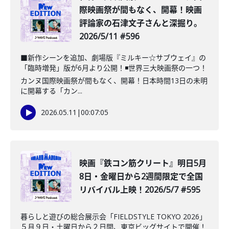
際映画祭が間もなく、開幕！映画
評論家の石津文子さんと深掘り。
2026/5/11 #596
■新作シーンを追加、劇場版『ミルキー☆サブウェイ』の
「臨時増発」版が6月より公開！◾️世界三大映画祭の一つ！
カンヌ国際映画祭が間もなく、開幕！日本時間13日の未明
に開幕する「カン...
2026.05.11
|
00:07:05
映画『鉄コン筋クリート』明日5月
8日・金曜日から2週間限定で全国
リバイバル上映！2026/5/7 #595
暮らしと遊びの総合展示会「FIELDSTYLE TOKYO 2026」
５月９日・土曜日から２日間、東京ビッグサイトで開催！