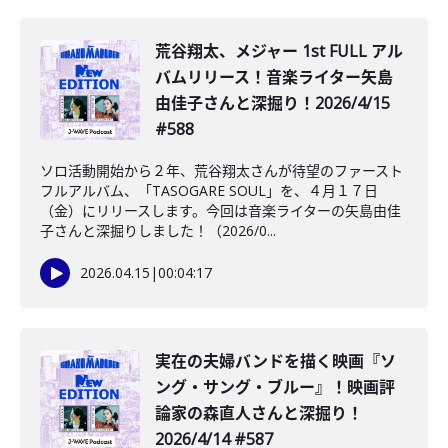
荒谷翔太、メジャー 1st FULL アル
バムリリース！音楽ライター矢島
由佳子さんと深掘り！2026/4/15
#588
ソロ活動開始から２年、荒谷翔太さんが待望のファースト
フルアルバム、「TASOGARE SOUL」を、４月１７日
（金）にリリースします。今回は音楽ライターの矢島由佳
子さんと深掘りしました！（2026/0...
2026.04.15
|
00:04:17
実在の夫婦バンドを描く映画『ソ
ング・サング・ブルー』！映画評
論家の森直人さんと深掘り！
2026/4/14 #587