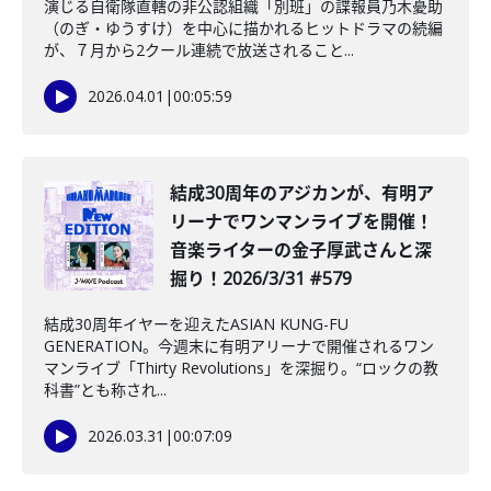
演じる自衛隊直轄の非公認組織「別班」の諜報員乃木憂助
（のぎ・ゆうすけ）を中心に描かれるヒットドラマの続編
が、７月から2クール連続で放送されること...
2026.04.01
|
00:05:59
結成30周年のアジカンが、有明ア
リーナでワンマンライブを開催！
音楽ライターの金子厚武さんと深
掘り！2026/3/31 #579
結成30周年イヤーを迎えたASIAN KUNG-FU
GENERATION。今週末に有明アリーナで開催されるワン
マンライブ「Thirty Revolutions」を深掘り。“ロックの教
科書”とも称され...
2026.03.31
|
00:07:09