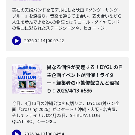
実在の夫婦バンドをモデルにした映画『ソング・サング・
ブルー』を深掘り。音楽を通じて出会い、支え合いながら
人生を歩んできた2人の物語とは？ニール・ダイヤモンド
の名曲に彩られたステージシーンや、ヒュー・ジ...
2026.04.14
|
00:07:42
異なる個性が交差する！DYGL の自
主企画イベントが開催！ライタ
ー・編集者の小熊俊哉さんと深掘
り！2026/4/13 #586
今日、4月13日の沖縄公演を皮切りに、DYGLの対バン企
画『Crossing 2026』がスタート！沖縄・大阪・名古屋、
そしてファイナルは4月23日、SHIBUYA CLUB
QUATTRO。シーンを...
2026.04.13
|
00:04:54