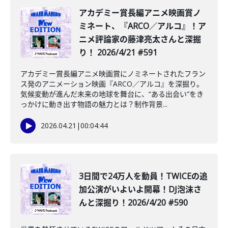
️アカデミー賞長編アニメ映画賞ノ
ミネート、『ARCO／アルコ』！ア
ニメ評論家の藤津亮太さんと深掘
り！ 2026/4/21 #591
アカデミー賞長編アニメ映画賞にノミネートされたフラン
ス発のアニメーション映画『ARCO／アルコ』を深掘り。
気候変動が進んだ未来の地球を舞台に、“ある出会い”をき
っかけに動き出す物語の魅力とは？制作背景...
2026.04.21
|
00:04:44
️3日間で24万人を動員！TWICEの追
加公演がいよいよ開幕！DJ泡沫さ
んと深掘り！2026/4/20 #590