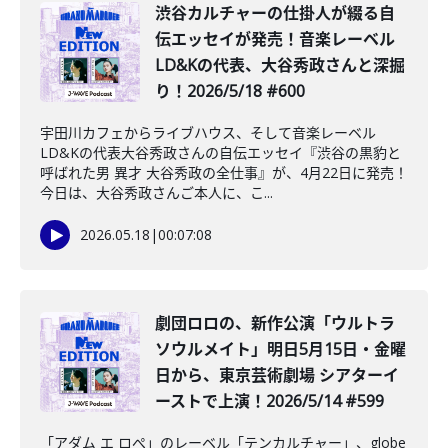
渋谷カルチャーの仕掛人が綴る自
伝エッセイが発売！音楽レーベル
LD&Kの代表、大谷秀政さんと深掘
り！2026/5/18 #600
宇田川カフェからライブハウス、そして音楽レーベル
LD&Kの代表大谷秀政さんの自伝エッセイ『渋谷の黒豹と
呼ばれた男 異才 大谷秀政の全仕事』が、4月22日に発売！
今日は、大谷秀政さんご本人に、こ...
2026.05.18
|
00:07:08
劇団ロロの、新作公演「ウルトラ
ソウルメイト」明日5月15日・金曜
日から、東京芸術劇場 シアターイ
ーストで上演！2026/5/14 #599
「アダム エ ロぺ」のレーベル「テンカルチャー」、globe