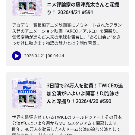
ニメ評論家の藤津亮太さんと深掘
り！ 2026/4/21 #591
アカデミー賞長編アニメ映画賞にノミネートされたフラン
ス発のアニメーション映画『ARCO／アルコ』を深掘り。
気候変動が進んだ未来の地球を舞台に、“ある出会い”をき
っかけに動き出す物語の魅力とは？制作背景...
2026.04.21
|
00:04:44
️3日間で24万人を動員！TWICEの追
加公演がいよいよ開幕！DJ泡沫さ
んと深掘り！2026/4/20 #590
世界を熱狂させているTWICEのワールドツアー！その日本
公演がいよいよ今週からMUFGスタジアムで開幕します。
昨年、40万人を動員した4大ドーム公演の追加公演として