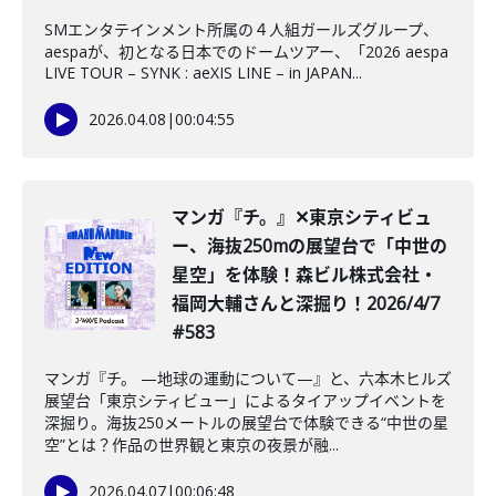
SMエンタテインメント所属の４人組ガールズグループ、
aespaが、初となる日本でのドームツアー、「2026 aespa
LIVE TOUR – SYNK : aeXIS LINE – in JAPAN...
2026.04.08
|
00:04:55
️マンガ『チ。』✕東京シティビュ
ー、海抜250mの展望台で「中世の
星空」を体験！森ビル株式会社・
福岡大輔さんと深掘り！2026/4/7
#583
マンガ『チ。 —地球の運動について—』と、六本木ヒルズ
展望台「東京シティビュー」によるタイアップイベントを
深掘り。海抜250メートルの展望台で体験できる“中世の星
空”とは？作品の世界観と東京の夜景が融...
2026.04.07
|
00:06:48