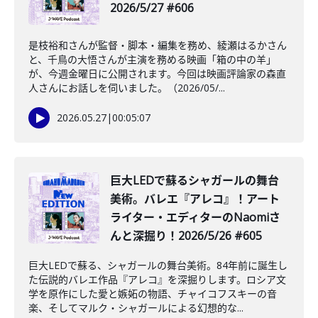
2026/5/27 #606
是枝裕和さんが監督・脚本・編集を務め、綾瀬はるかさん
と、千鳥の大悟さんが主演を務める映画「箱の中の羊」
が、今週金曜日に公開されます。今回は映画評論家の森直
人さんにお話しを伺いました。（2026/05/...
2026.05.27
|
00:05:07
️巨大LEDで蘇るシャガールの舞台
美術。バレエ『アレコ』！アート
ライター・エディターのNaomiさ
んと深掘り！2026/5/26 #605
巨大LEDで蘇る、シャガールの舞台美術。84年前に誕生し
た伝説的バレエ作品『アレコ』を深掘りします。ロシア文
学を原作にした愛と嫉妬の物語、チャイコフスキーの音
楽、そしてマルク・シャガールによる幻想的な...