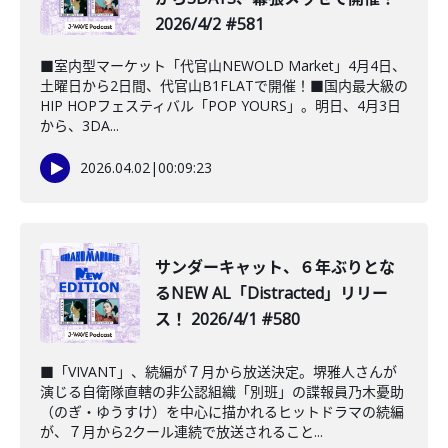
2026/4/2 #581
■室内型マーケット「代官山NEWOLD Market」4月4日、
土曜日から2日間、代官山B1FLATで開催！■国内最大級の
HIP HOPフェスティバル「POP YOURS」。明日、4月3日
から、3DA...
2026.04.02
|
00:09:23
サンダーキャット、６年ぶりとな
るNEW AL「Distracted」リリー
ス！ 2026/4/1 #580
■「VIVANT」、続編が７月から放送決定。堺雅人さんが
演じる自衛隊直轄の非公認組織「別班」の諜報員乃木憂助
（のぎ・ゆうすけ）を中心に描かれるヒットドラマの続編
が、７月から2クール連続で放送されること...