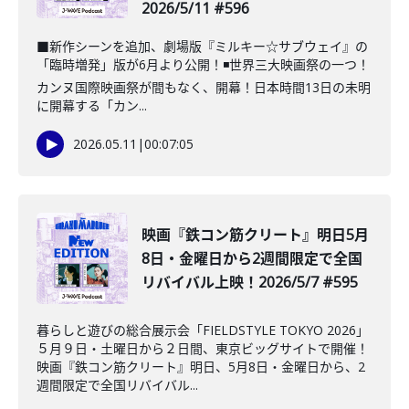
2026/5/11 #596
■新作シーンを追加、劇場版『ミルキー☆サブウェイ』の
「臨時増発」版が6月より公開！◾️世界三大映画祭の一つ！
カンヌ国際映画祭が間もなく、開幕！日本時間13日の未明
に開幕する「カン...
2026.05.11
|
00:07:05
映画『鉄コン筋クリート』明日5月
8日・金曜日から2週間限定で全国
リバイバル上映！2026/5/7 #595
暮らしと遊びの総合展示会「FIELDSTYLE TOKYO 2026」
５月９日・土曜日から２日間、東京ビッグサイトで開催！
映画『鉄コン筋クリート』明日、5月8日・金曜日から、2
週間限定で全国リバイバル...