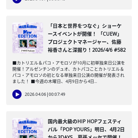
「日本と世界をつなぐ」ショーケ
ースイベントが開催！ 「CUEW」
プロジェクトマネージャー、佐藤
裕香さんと深掘り！2026/4/6 #582
■カトリエル＆パコ・アモロソが10月に初単独来日公演を
開催！アルゼンチンのデュオ、カトパコことカトリエル＆
パコ・アモロソの初となる単独来日公演の開催が発表され
ました！ ■今週の木曜日、4月9日から4日...
2026.04.06
|
00:07:49
国内最大級のHIP HOPフェスティ
バル「POP YOURS」明日、4月2日
から3DAYS、幕張メッセで開催！