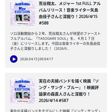
荒谷翔太、メジャー 1st FULL アル
バムリリース！音楽ライター矢島
由佳子さんと深掘り！2026/4/15
#588
ソロ活動開始から２年、荒谷翔太さんが待望のファースト
フルアルバム、「TASOGARE SOUL」を、４月１７日
（金）にリリースします。今回は音楽ライターの矢島由佳
子さんと深掘りしました！（2026/0...
2026.04.15
|
00:04:17
実在の夫婦バンドを描く映画『ソ
ング・サング・ブルー』！映画評
論家の森直人さんと深掘り！
2026/4/14 #587
実在の夫婦バンドをモデルにした映画『ソング・サング・