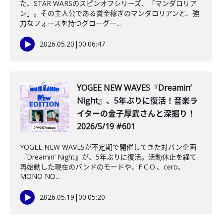
た、STAR WARSのスピンオフシリーズ、「マンダロリア
ン」。その主人公である賞金稼ぎのマンダロリアンと、強
力なフォースを持つグローグー...
2026.05.20
|
00:06:47
️YOGEE NEW WAVES『Dreamin’
Night』、5年ぶりに復活！音楽ラ
イターの金子厚武さんと深掘り！
2026/5/19 #601
YOGEE NEW WAVESが不定期で開催してきた対バン企画
『Dreamin’ Night』が、5年ぶりに復活。活動休止を経て
再始動した現在のバンドのモードや、F.C.O.、cero、
MONO NO...
2026.05.19
|
00:05:20