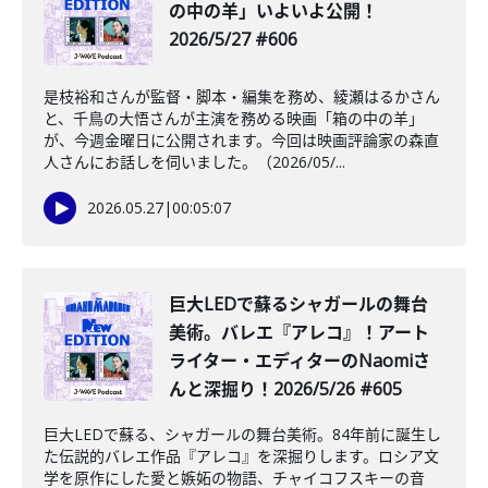
の中の羊」いよいよ公開！
2026/5/27 #606
是枝裕和さんが監督・脚本・編集を務め、綾瀬はるかさん
と、千鳥の大悟さんが主演を務める映画「箱の中の羊」
が、今週金曜日に公開されます。今回は映画評論家の森直
人さんにお話しを伺いました。（2026/05/...
2026.05.27
|
00:05:07
️巨大LEDで蘇るシャガールの舞台
美術。バレエ『アレコ』！アート
ライター・エディターのNaomiさ
んと深掘り！2026/5/26 #605
巨大LEDで蘇る、シャガールの舞台美術。84年前に誕生し
た伝説的バレエ作品『アレコ』を深掘りします。ロシア文
学を原作にした愛と嫉妬の物語、チャイコフスキーの音