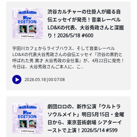
渋谷カルチャーの仕掛人が綴る自
伝エッセイが発売！音楽レーベル
LD&Kの代表、大谷秀政さんと深掘
り！2026/5/18 #600
宇田川カフェからライブハウス、そして音楽レーベル
LD&Kの代表大谷秀政さんの自伝エッセイ『渋谷の黒豹と
呼ばれた男 異才 大谷秀政の全仕事』が、4月22日に発売！
今日は、大谷秀政さんご本人に、こ...
2026.05.18
|
00:07:08
劇団ロロの、新作公演「ウルトラ
ソウルメイト」明日5月15日・金曜
日から、東京芸術劇場 シアターイ
ーストで上演！2026/5/14 #599