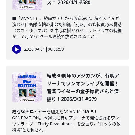
ス！ 2026/4/1 #580
■「VIVANT」、続編が７月から放送決定。堺雅人さんが
演じる自衛隊直轄の非公認組織「別班」の諜報員乃木憂助
（のぎ・ゆうすけ）を中心に描かれるヒットドラマの続編
が、７月から2クール連続で放送されること...
2026.04.01
|
00:05:59
結成30周年のアジカンが、有明ア
リーナでワンマンライブを開催！
音楽ライターの金子厚武さんと深
掘り！2026/3/31 #579
結成30周年イヤーを迎えたASIAN KUNG-FU
GENERATION。今週末に有明アリーナで開催されるワン
マンライブ「Thirty Revolutions」を深掘り。“ロックの教
科書”とも称され...