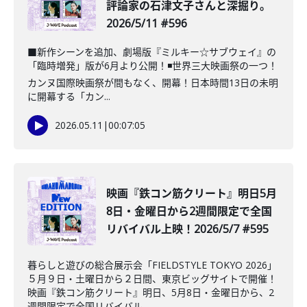
評論家の石津文子さんと深掘り。
2026/5/11 #596
■新作シーンを追加、劇場版『ミルキー☆サブウェイ』の
「臨時増発」版が6月より公開！◾️世界三大映画祭の一つ！
カンヌ国際映画祭が間もなく、開幕！日本時間13日の未明
に開幕する「カン...
2026.05.11
|
00:07:05
映画『鉄コン筋クリート』明日5月
8日・金曜日から2週間限定で全国
リバイバル上映！2026/5/7 #595
暮らしと遊びの総合展示会「FIELDSTYLE TOKYO 2026」
５月９日・土曜日から２日間、東京ビッグサイトで開催！
映画『鉄コン筋クリート』明日、5月8日・金曜日から、2
週間限定で全国リバイバル...