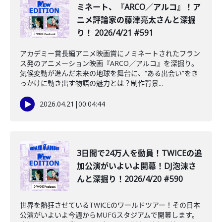
ミネート、『ARCO／アルコ』！ア
ニメ評論家の藤津亮太さんと深掘
り！ 2026/4/21 #591
アカデミー賞長編アニメ映画賞にノミネートされたフラン
ス発のアニメーション映画『ARCO／アルコ』を深掘り。
気候変動が進んだ未来の地球を舞台に、“ある出会い”をき
っかけに動き出す物語の魅力とは？制作背景...
2026.04.21
|
00:04:44
️3日間で24万人を動員！TWICEの追
加公演がいよいよ開幕！DJ泡沫さ
んと深掘り！2026/4/20 #590
世界を熱狂させているTWICEのワールドツアー！その日本
公演がいよいよ今週からMUFGスタジアムで開幕します。