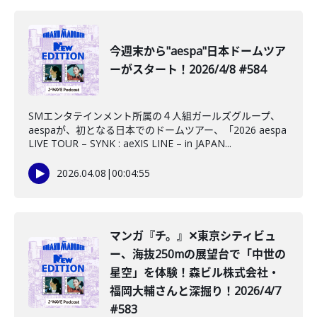
今週末から"aespa"日本ドームツア
ーがスタート！2026/4/8 #584
SMエンタテインメント所属の４人組ガールズグループ、
aespaが、初となる日本でのドームツアー、「2026 aespa
LIVE TOUR – SYNK : aeXIS LINE – in JAPAN...
2026.04.08
|
00:04:55
️マンガ『チ。』✕東京シティビュ
ー、海抜250mの展望台で「中世の
星空」を体験！森ビル株式会社・
福岡大輔さんと深掘り！2026/4/7
#583