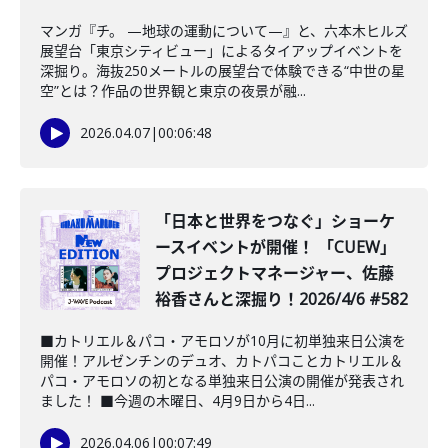
マンガ『チ。 —地球の運動について—』と、六本木ヒルズ
展望台「東京シティビュー」によるタイアップイベントを
深掘り。海抜250メートルの展望台で体験できる“中世の星
空”とは？作品の世界観と東京の夜景が融...
2026.04.07
|
00:06:48
「日本と世界をつなぐ」ショーケ
ースイベントが開催！ 「CUEW」
プロジェクトマネージャー、佐藤
裕香さんと深掘り！2026/4/6 #582
■カトリエル＆パコ・アモロソが10月に初単独来日公演を
開催！アルゼンチンのデュオ、カトパコことカトリエル＆
パコ・アモロソの初となる単独来日公演の開催が発表され
ました！ ■今週の木曜日、4月9日から4日...
2026.04.06
|
00:07:49