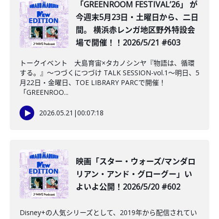
「GREENROOM FESTIVALʼ26」 が
今週末5月23日・土曜日から、二日
間。 横浜赤レンガ地区野外特設会
場で開催！！2026/5/21 #603
トークイベント 大島育宙×タカノシンヤ『物語は、循環
する。』～つづくにつづけ TALK SESSION-vol.1～明日、5
月22日・金曜日、TOE LIBRARY PARCで開催！
「GREENROO...
2026.05.21
|
00:07:18
映画「スター・ウォーズ/マンダロ
リアン・アンド・グローグー」い
よいよ公開！2026/5/20 #602
Disney+の人気シリーズとして、2019年から配信されてい