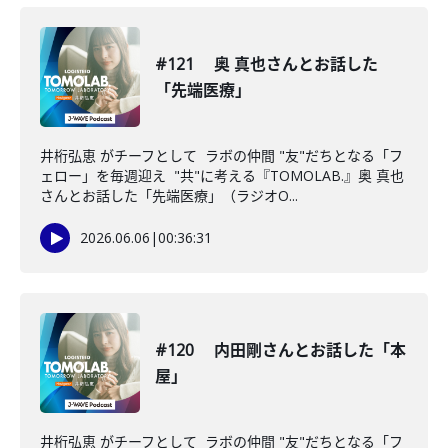
#121 奥 真也さんとお話した
「先端医療」
井桁弘恵 がチーフとして ラボの仲間 "友"だちとなる「フ
ェロー」を毎週迎え "共"に考える『TOMOLAB.』奥 真也
さんとお話した「先端医療」（ラジオO...
2026.06.06
|
00:36:31
#120 内田剛さんとお話した「本
屋」
井桁弘恵 がチーフとして ラボの仲間 "友"だちとなる「フ