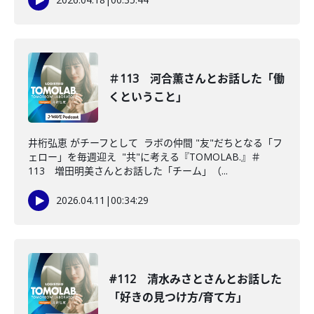
＃113 河合薫さんとお話した「働
くということ」
井桁弘恵 がチーフとして ラボの仲間 "友"だちとなる「フ
ェロー」を毎週迎え "共"に考える『TOMOLAB.』＃
113 増田明美さんとお話した「チーム」（...
2026.04.11
|
00:34:29
#112 清水みさとさんとお話した
「好きの見つけ方/育て方」