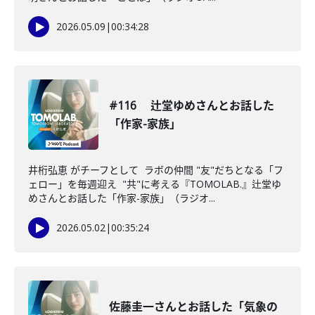
2026.05.09
|
00:34:28
#116 辻堂ゆめさんとお話した
「作家-家族」
井桁弘恵 がチーフとして ラボの仲間 "友"だちとなる「フ
ェロー」を毎週迎え "共"に考える『TOMOLAB.』辻堂ゆ
めさんとお話した「作家-家族」（ラジオ...
2026.05.02
|
00:35:24
佐藤圭一さんとお話した「気象の