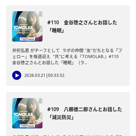
#110 金谷啓之さんとお話した
「睡眠」
井桁弘恵 がチーフとして ラボの仲間 "友"だちとなる「フ
ェロー」を毎週迎え "共"に考える『TOMOLAB.』#110
金谷啓之さんとお話した「睡眠」（ラ...
2026.03.21
|
00:33:32
#109 八櫛徳二郎さんとお話した
「減災防災」