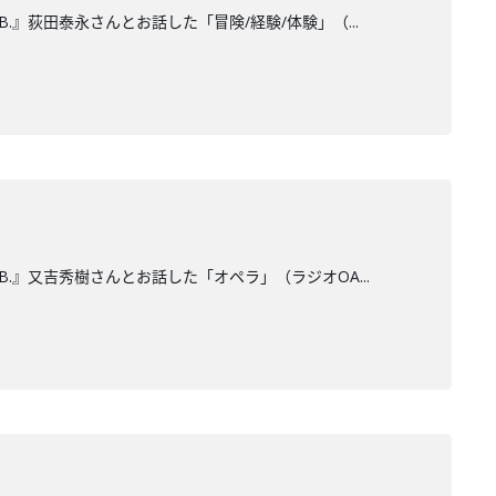
.』荻田泰永さんとお話した「冒険/経験/体験」（...
B.』又吉秀樹さんとお話した「オペラ」（ラジオOA...