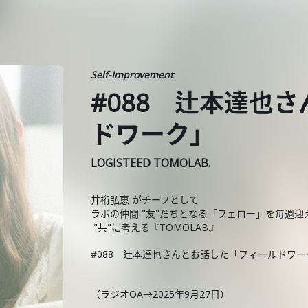
Self-Improvement
#088 辻本達也
ドワーク」
LOGISTEED TOMOLAB.
井桁弘恵 がチーフとして
ラボの仲間 "友"だちとなる「フェロー」を毎週迎
"共"に考える『TOMOLAB.』
#088 辻本達也さんとお話した「フィールドワー
（ラジオOA→2025年9月27日）