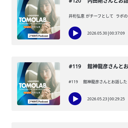
#120 内田剛さんとお
井桁弘恵 がチーフとして ラボの仲
2026.05.30
|
00:37:09
#119 館神龍彦さんと
#119 館神龍彦さんとお話した
2026.05.23
|
00:29:25