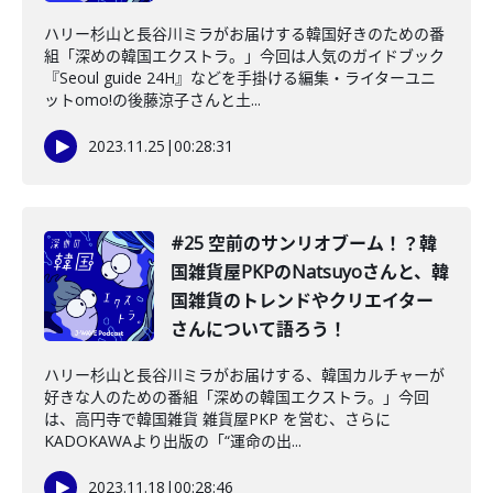
ハリー杉山と長谷川ミラがお届けする韓国好きのための番
組「深めの韓国エクストラ。」今回は人気のガイドブック
『Seoul guide 24H』などを手掛ける編集・ライターユニ
ットomo!の後藤涼子さんと土...
2023.11.25
|
00:28:31
#25 空前のサンリオブーム！？韓
国雑貨屋PKPのNatsuyoさんと、韓
国雑貨のトレンドやクリエイター
さんについて語ろう！
ハリー杉山と長谷川ミラがお届けする、韓国カルチャーが
好きな人のための番組「深めの韓国エクストラ。」今回
は、高円寺で韓国雑貨 雑貨屋PKP を営む、さらに
KADOKAWAより出版の「“運命の出...
2023.11.18
|
00:28:46