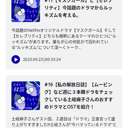
#17【マスクガール】と【セレブ
リティ】今話題のドラマからルッ
キズムを考える。
今話題のNetfrixオリジナルドラマ【マスクガール】そして
【セレブリティ】どちらも根幹にあるテーマのひとつに”ル
ッキズム”があります。誰もが心の何処かで囚われてい
る”ルッキズム”について深〜くトーク...
2023.09.23
|
00:33:24
#16【私の解放日誌】【ムービン
グ】など週に３本韓ドラをチェッ
クしている土岐麻子さんのおすす
めドラマとOSTを紹介！
土岐麻子さんゲスト回、２週目は「ドラマ」正直言って盛
り上がりすぎました!!!土岐さんが”今ハマっているドラマ”と