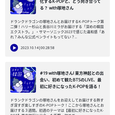
化するK-POPと、どう向き合って
る？ with塚地さん
ドランクドラゴンの塚地さんとお届けするK-POPトーク第
二弾！ハリー杉山と長谷川ミラがお届けする「深めの韓国
エクストラ。」・サマーソニック2023で感じた違和感「あ
れ？みんな公式ペンライトもってない？...
2023.10.14
|
00:28:58
#19 with塚地さん! 東方神起との出
会い、初めて観たBTSのLIVE、最
初に好きになったK-POPを語る！
ドランクドラゴンの塚地さんをお迎えしてお届けする熱す
ぎ深すぎ楽しすぎのK-POPトーク！ここから塚地さんとお
届けする３週間。初週のテーマは【最初に好きになったK-