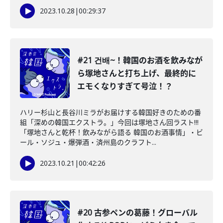
2023.10.28
|
00:29:37
#21 건배~！韓国のお酒を飲みなが
ら塚地さんと打ち上げ、最終的に
エモくなりすぎて号泣！？
ハリー杉山と長谷川ミラがお届けする韓国好きのための番
組「深めの韓国エクストラ。」今回は塚地さん回ラスト!!!
「塚地さんと乾杯！飲みながら語る 韓国のお酒事情」・ビ
ール・ソジュ・爆弾酒・済州島のクラフト...
2023.10.21
|
00:42:26
#20 古参ペンの葛藤！グローバル