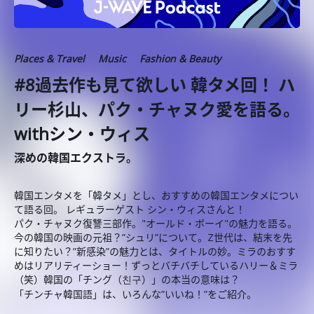
Places & Travel
Music
Fashion & Beauty
#8過去作も見て欲しい 韓タメ回！ ハ
リー杉山、パク・チャヌク愛を語る。
withシン・ウィス
深めの韓国エクストラ。
韓国エンタメを「韓タメ」とし、おすすめの韓国エンタメについ
て語る回。 レギュラーゲスト シン・ウィスさんと！
パク・チャヌク復讐三部作。"オールド・ボーイ"の魅力を語る。
今の韓国の映画の元祖？”シュリ”について。Z世代は、結末を先
に知りたい？”新感染”の魅力とは、タイトルの妙。ミラのおすす
めはリアリティーショー！ずっとバチバチしているハリー＆ミラ
（笑）韓国の「チング（친구）」の本当の意味は？
「チンチャ韓国語」は、いろんな”いいね！”をご紹介。