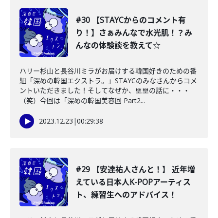
#30 【STAYCからのコメント有
り！】さぁみんなで水光肌！？み
んなの体験談を教えて☆
ハリー杉山と長谷川ミラがお届けする韓国好きのための番
組「深めの韓国エクストラ。」STAYCのみなさんからコメ
ントいただきました！そしてなぜか、뽀뽀の話に・・・
（笑）今回は「深めの韓国美容回 Part2...
2023.12.23
|
00:29:38
#29 【安達祐人さんと！】 近年増
えている日本人K-POPアーティス
ト、練習生へのアドバイス！