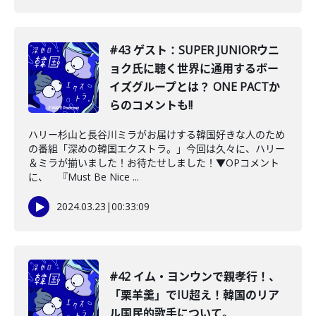
#43 ゲスト：SUPER JUNIORウニ
ョク氏に聴く世界に通用するボー
イズグループとは？ ONE PACTか
らのコメントも!!
ハリー杉山と長谷川ミラがお届けする韓国好きな人のため
の番組「深めの韓国エクストラ。」今回は久々に、ハリー
＆ミラが揃いました！お待たせしました！▼OPコメント
に、 『Must Be Nice ...
2024.03.23
|
00:33:09
#42 イム・ヨンウンで親孝行！、
「栗羊羹」でIU超え！韓国のリア
ル国民的歌手について。