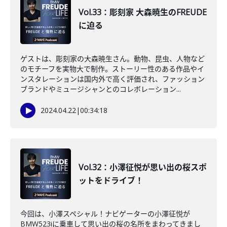
Vol.33：彫刻家 大森暁生のFREUDE
に迫る
ゲストは、彫刻家の大森暁生さん。動物、昆虫、人物など
のモチーフを実物大で制作。ストーリー性のある作品やイ
ンスタレーションは国内外で高く評価され、ファッション
ブランドやミュージシャンとのコレボレーション...
2024.04.22
|
00:34:18
Vol.32：小澤征悦が思い出の桜スポ
ットをドライブ！
今回は、小澤スペシャル！ナビゲーターの小澤征悦が
BMW523iに乗車して思い出の桜の名所をまわってきまし