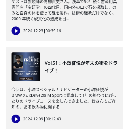
ゲストは製硯師の青栁貴史さん。浅草で90年続く書道用具
専門店「宝研堂」の四代目。国内外の山で石を採取し、の
みと自身の体を使って硯を製作。技術の継承だけでなく、
2000 年続く硯文化の熟成を目...
2024.12.23
|
00:39:16
Vol.51：小澤征悦が年末の街をドラ
イブ！
今回は、小澤スペシャル！ナビゲーターの小澤征悦が
BMW X2 xDrive20i M Sportに乗車して1年の終わりにぴっ
たりのドライブコースを楽しんできました。皆さんもご存
知の、ある飲み物に関する...
2024.12.09
|
00:12:43