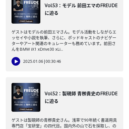
Vol.53：モデル 前田エマのFREUDE
に迫る
ゲストはモデルの前田エマさん。モデル活動をしながらエ
ッセイや小説を執筆、さらに、ポッドキャストのナビゲー
ターやアート関連のキュレーターも務めています。前田さ
んをBMW iX1 xDrive30 xLi...
2025.01.06
|
00:30:46
Vol.52：製硯師 青栁貴史のFREUDE
に迫る
ゲストは製硯師の青栁貴史さん。浅草で90年続く書道用具
専門店「宝研堂」の四代目。国内外の山で石を採取し、の