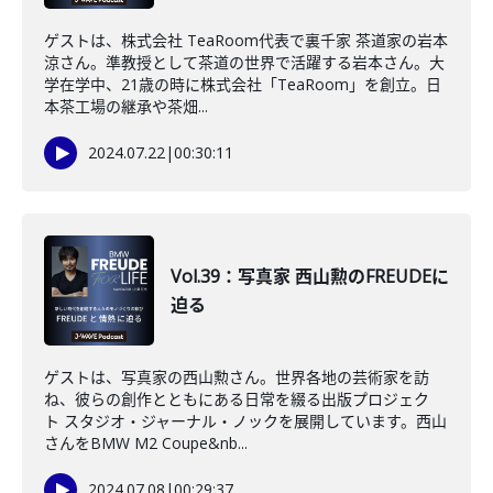
ゲストは、株式会社 TeaRoom代表で裏千家 茶道家の岩本
涼さん。準教授として茶道の世界で活躍する岩本さん。大
学在学中、21歳の時に株式会社「TeaRoom」を創立。日
本茶工場の継承や茶畑...
2024.07.22
|
00:30:11
Vol.39：写真家 西山勲のFREUDEに
迫る
ゲストは、写真家の西山勲さん。世界各地の芸術家を訪
ね、彼らの創作とともにある日常を綴る出版プロジェク
ト スタジオ・ジャーナル・ノックを展開しています。西山
さんをBMW M2 Coupe&nb...
2024.07.08
|
00:29:37