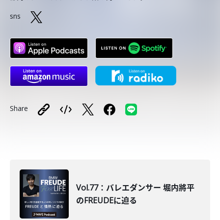
sns
Share
Vol.77：バレエダンサー 堀内將平
のFREUDEに迫る