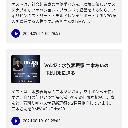
ゲストは、社会起業家の西側愛弓さん。環境に優しいサス
テナブルなファッション・ブランドの経営をする傍ら、フ
ィリピンのストリート・チルドレンをサポートするNPO法
人を運営する人物です。西側さんをBMW i...
2024.09.02
|
00:28:59
Vol.42：水族表現家 二木あいの
FREUDEに迫る
ゲストは、水族表現家の二木あいさん。空中ボンベを使わ
ずに、自分の肺ひとつで海へ潜ってその世界を撮影し、な
んと、素潜りギネス世界新記録を2種目樹立しています。
二木さんをBMW X2 xDrive20i ...
2024.08.19
|
00:28:09