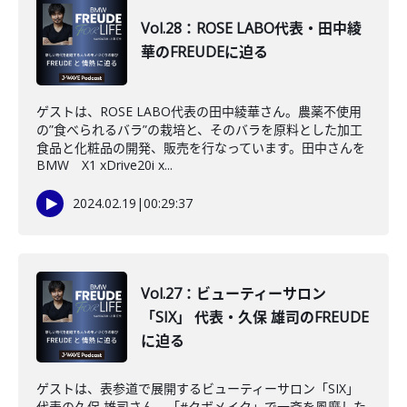
Vol.28：ROSE LABO代表・田中綾
華のFREUDEに迫る
ゲストは、ROSE LABO代表の田中綾華さん。農薬不使用
の”食べられるバラ”の栽培と、そのバラを原料とした加工
食品と化粧品の開発、販売を行なっています。田中さんを
BMW X1 xDrive20i x...
2024.02.19
|
00:29:37
Vol.27：ビューティーサロン
「SIX」 代表・久保 雄司のFREUDE
に迫る
ゲストは、表参道で展開するビューティーサロン「SIX」
代表の久保 雄司さん。「#クボメイク」で一斉を風靡した