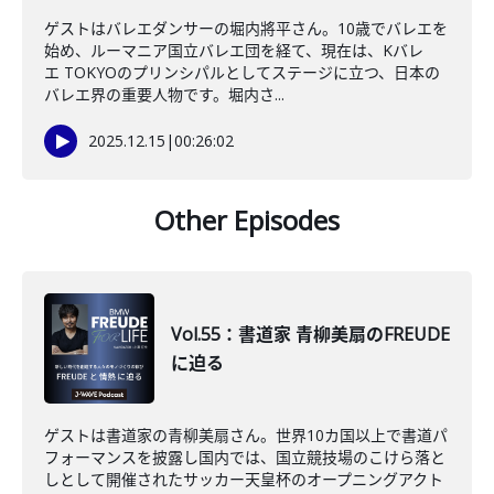
ゲストはバレエダンサーの堀内將平さん。10歳でバレエを
始め、ルーマニア国立バレエ団を経て、現在は、Kバレ
エ TOKYOのプリンシパルとしてステージに立つ、日本の
バレエ界の重要人物です。堀内さ...
2025.12.15
|
00:26:02
Other Episodes
Vol.55：書道家 青柳美扇のFREUDE
に迫る
ゲストは書道家の青柳美扇さん。世界10カ国以上で書道パ
フォーマンスを披露し国内では、国立競技場のこけら落と
しとして開催されたサッカー天皇杯のオープニングアクト