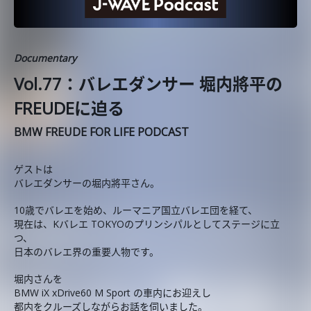
Documentary
Vol.77：バレエダンサー 堀内將平の
FREUDEに迫る
BMW FREUDE FOR LIFE PODCAST
ゲストは
バレエダンサーの堀内將平さん。
10歳でバレエを始め、ルーマニア国立バレエ団を経て、
現在は、Kバレエ TOKYOのプリンシパルとしてステージに立
つ、
日本のバレエ界の重要人物です。
堀内さんを
BMW iX xDrive60 M Sport の車内にお迎えし
都内をクルーズしながらお話を伺いました。