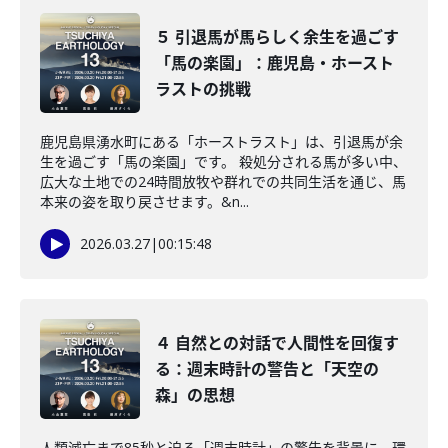
５ 引退馬が馬らしく余生を過ごす
「馬の楽園」：鹿児島・ホースト
ラストの挑戦
鹿児島県湧水町にある「ホーストラスト」は、引退馬が余
生を過ごす「馬の楽園」です。 殺処分される馬が多い中、
広大な土地での24時間放牧や群れでの共同生活を通じ、馬
本来の姿を取り戻させます。&n...
2026.03.27
|
00:15:48
４ 自然との対話で人間性を回復す
る：週末時計の警告と「天空の
森」の思想
人類滅亡まで85秒と迫る「週末時計」の警告を背景に、環