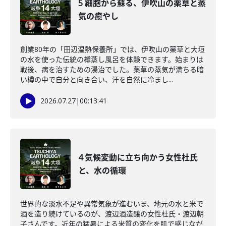
5 細胞から蘇る、伊吹山の薬草と蒸
気の癒やし
創業80年の「田辺温熱保養所」では、伊吹山の薬草と大垣
の水を使った伝統の樽蒸し風呂を体験できます。始まりは
戦後、病を治すための湯治でした。薬草の蒸気が満ちる暗
い樽の中で自分と向き合い、汗を自然に冷まし...
2026.07.27
|
00:13:41
4 気候変動に立ち向かう女性杜氏
と、水の循環
世界的な淡水不足や異常気象が進むいま、地元の水と米で
酒を造り続けているのが、渡辺酒造醸の女性杜氏・渡辺朝
子さんです。近年の猛暑による米質の変化を肌で感じなが