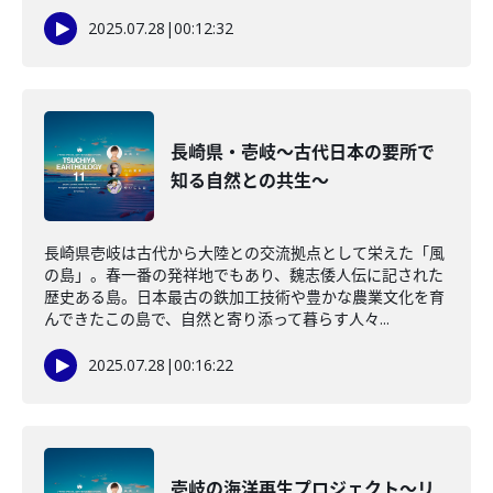
2025.07.28
|
00:12:32
長崎県・壱岐～古代日本の要所で
知る自然との共生〜
長崎県壱岐は古代から大陸との交流拠点として栄えた「風
の島」。春一番の発祥地でもあり、魏志倭人伝に記された
歴史ある島。日本最古の鉄加工技術や豊かな農業文化を育
んできたこの島で、自然と寄り添って暮らす人々...
2025.07.28
|
00:16:22
壱岐の海洋再生プロジェクト～リ