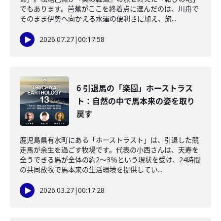
でもあります。芭蕉がここを終着点に選んだのは、川舟で
そのまま伊勢へ向かえる水運の便利さに加え、旅...
2026.07.27
|
00:17:58
6 引退馬の「楽園」ホーストラス
ト：自然の中で馬本来の姿を取り
戻す
鹿児島県有水町にある「ホーストラスト」は、引退した競
走馬が余生を過ごす牧場です。代表の小西さんは、天寿を
全うできる馬が全体の約2〜3％という現状を受け、24時間
の共同放牧で馬本来の生活環境を提供してい...
2026.03.27
|
00:17:28