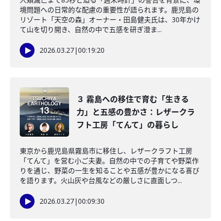
境問題への日常的な配慮の重要性が語られます。鹿児島の
リゾート「天空の森」オーナー・田島健夫氏は、30年かけ
て山を切り開き、自然の中で五感を研ぎ澄ま...
2026.03.27
|
00:19:20
３ 霧島への移住で育む「生きる
力」と五感の豊かさ：レザークラ
フト工房「てんて」の暮らし
東京から鹿児島県霧島市に移住し、レザークラフト工房
「てんて」を営む小ご夫妻。自然の中での子育てや野菜作
りを通じ、野菜の一生を知ることや五感が豊かになる喜び
を語ります。火山灰や台風などの厳しさに直面しつ...
2026.03.27
|
00:09:30