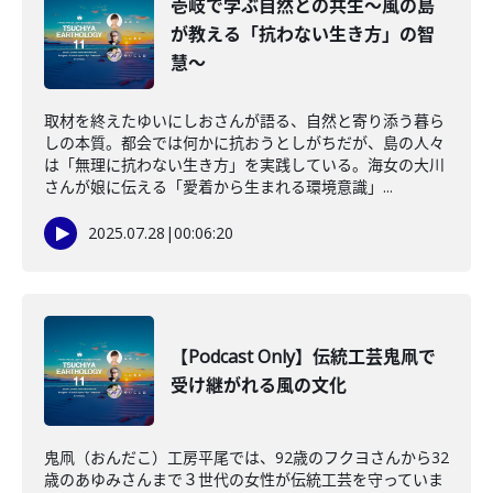
壱岐で学ぶ自然との共生～風の島
が教える「抗わない生き方」の智
慧～
取材を終えたゆいにしおさんが語る、自然と寄り添う暮ら
しの本質。都会では何かに抗おうとしがちだが、島の人々
は「無理に抗わない生き方」を実践している。海女の大川
さんが娘に伝える「愛着から生まれる環境意識」...
2025.07.28
|
00:06:20
【Podcast Only】伝統工芸鬼凧で
受け継がれる風の文化
鬼凧（おんだこ）工房平尾では、92歳のフクヨさんから32
歳のあゆみさんまで３世代の女性が伝統工芸を守っていま