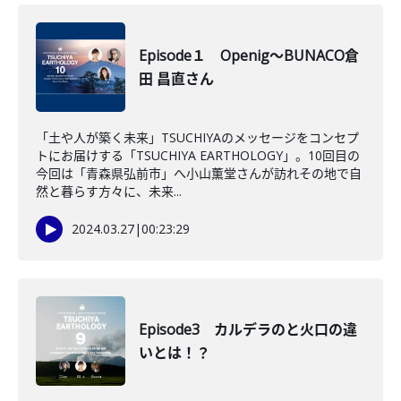
Episode１ Openig～BUNACO倉
田 昌直さん
「土や人が築く未来」TSUCHIYAのメッセージをコンセプ
トにお届けする「TSUCHIYA EARTHOLOGY」。10回目の
今回は「青森県弘前市」へ小山薫堂さんが訪れその地で自
然と暮らす方々に、未来...
2024.03.27
|
00:23:29
Episode3 カルデラのと火口の違
いとは！？