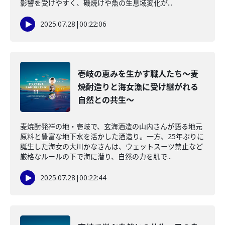
影響を受けやすく、磯焼けや魚の生息域変化が...
2025.07.28
|
00:22:06
壱岐の恵みを生かす職人たち～麦
焼酎造りと海女漁に受け継がれる
自然との共生～
麦焼酎発祥の地・壱岐で、玄海酒造の山内さんが語る地元
原料と豊富な地下水を活かした酒造り。一方、25年ぶりに
誕生した海女の大川かなさんは、ウェットスーツ禁止など
厳格なルールの下で海に潜り、自然の力を肌で...
2025.07.28
|
00:22:44