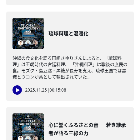
琉球料理と温暖化
沖縄の食文化を語る田崎さゆりさんによると、「琉球料
理」は王朝時代の宮廷料理、 「沖縄料理」は戦後の庶民の
食。モズク・島豆腐・黒糖が長寿を支え、琉球王国では黒
糖とウコンが薬として輸出されていた...
2025.11.25
|
00:15:08
心に響くふるさとの音 ― 若き継承
者が語る三線の力