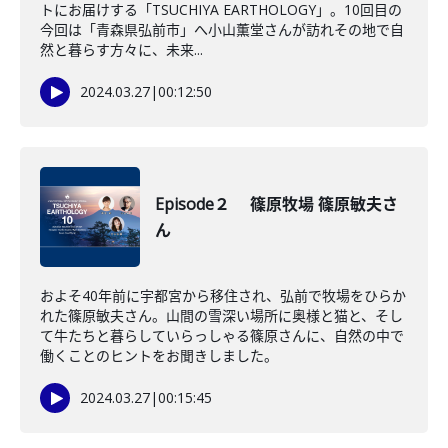
トにお届けする「TSUCHIYA EARTHOLOGY」。10回目の
今回は「青森県弘前市」へ小山薫堂さんが訪れその地で自
然と暮らす方々に、未来...
2024.03.27
|
00:12:50
Episode２ 篠原牧場 篠原敏夫さ
ん
およそ40年前に宇都宮から移住され、弘前で牧場をひらか
れた篠原敏夫さん。山間の雪深い場所に奥様と猫と、そし
て牛たちと暮らしていらっしゃる篠原さんに、自然の中で
働くことのヒントをお聞きしました。
2024.03.27
|
00:15:45