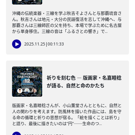
沖縄の伝統楽器・三線を学ぶ秋吉そよさんと与那覇琉音さ
ん。秋吉さんは地元・大分の民謡復活を志して沖縄へ、与
那覇さんは三線師匠の父を持ち、本場で学ぶために名古屋
から単身移住。三線の音は「ふるさとの響き」で...
2025.11.25
|
00:11:33
祈りを刻む色 ― 版画家・名嘉睦稔
が語る、自然と命のかたち
版画家・名嘉睦稔さんが、小山薫堂さんとともに、自然と
人の関わりを考えます。防風林を描いた作品には、島を守
る命の循環と祈りの思想が宿る。「絵を描くことは祈り」
と語り、最後に描きたいのは“円”──生命のつ...