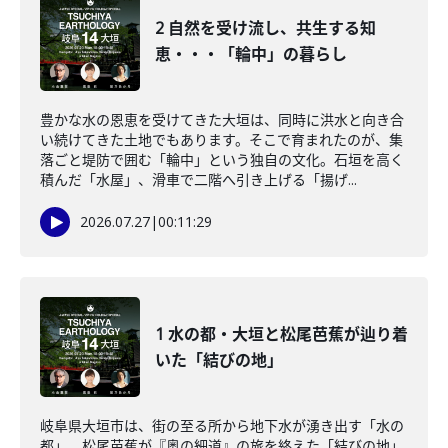
2 自然を受け流し、共生する知
恵・・・「輪中」の暮らし
豊かな水の恩恵を受けてきた大垣は、同時に洪水と向き合
い続けてきた土地でもあります。そこで育まれたのが、集
落ごと堤防で囲む「輪中」という独自の文化。石垣を高く
積んだ「水屋」、滑車で二階へ引き上げる「揚げ...
2026.07.27
|
00:11:29
1 水の都・大垣と松尾芭蕉が辿り着
いた「結びの地」
岐阜県大垣市は、街の至る所から地下水が湧き出す「水の
都」。松尾芭蕉が『奥の細道』の旅を終えた「結びの地」