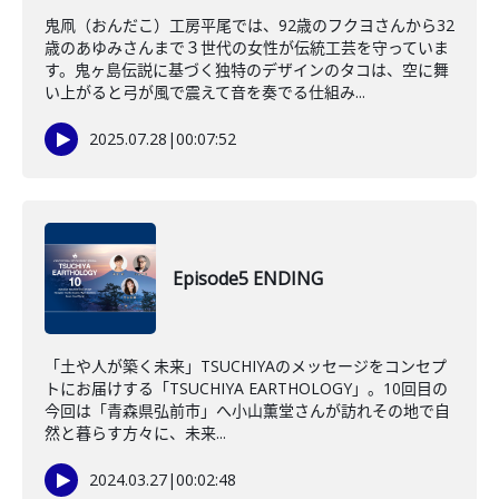
鬼凧（おんだこ）工房平尾では、92歳のフクヨさんから32
歳のあゆみさんまで３世代の女性が伝統工芸を守っていま
す。鬼ヶ島伝説に基づく独特のデザインのタコは、空に舞
い上がると弓が風で震えて音を奏でる仕組み...
2025.07.28
|
00:07:52
Episode5 ENDING
「土や人が築く未来」TSUCHIYAのメッセージをコンセプ
トにお届けする「TSUCHIYA EARTHOLOGY」。10回目の
今回は「青森県弘前市」へ小山薫堂さんが訪れその地で自
然と暮らす方々に、未来...
2024.03.27
|
00:02:48