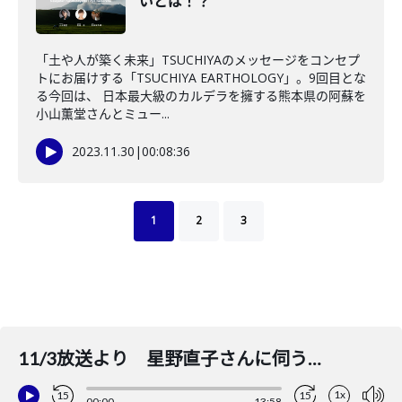
いとは！？
「土や人が築く未来」TSUCHIYAのメッセージをコンセプ
トにお届けする「TSUCHIYA EARTHOLOGY」。9回目とな
る今回は、 日本最大級のカルデラを擁する熊本県の阿蘇を
小山薫堂さんとミュー...
2023.11.30
|
00:08:36
1
2
3
11/3放送より 星野直子さんに伺う、星野道夫さんと自然との距離感
1x
15
15
00:00
13:58