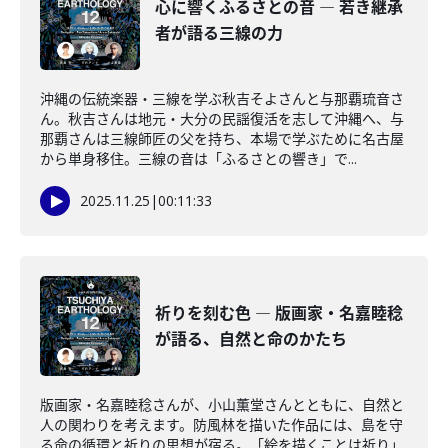
心に響くふるさとの音 ― 若き継承
者が語る三線の力
沖縄の伝統楽器・三線を学ぶ秋吉そよさんと与那覇琉音さ
ん。秋吉さんは地元・大分の民謡復活を志して沖縄へ、与
那覇さんは三線師匠の父を持ち、本場で学ぶために名古屋
から単身移住。三線の音は「ふるさとの響き」で...
2025.11.25
|
00:11:33
祈りを刻む色 ― 版画家・名嘉睦稔
が語る、自然と命のかたち
版画家・名嘉睦稔さんが、小山薫堂さんとともに、自然と
人の関わりを考えます。防風林を描いた作品には、島を守
る命の循環と祈りの思想が宿る。「絵を描くことは祈り」