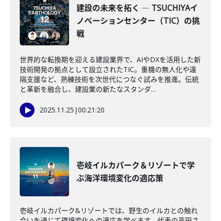
建設の未来を拓く ― TSUCHIYAイ
ノベーションセンター（TIC）の挑
戦
世界的な転換期を迎える建設業界で、AIやDXを活用した新
技術開発の拠点として設立されたTIC。重機の無人化や遠
隔支援など、熟練技術を次世代につなぐ試みを推進。伝統
と革新を融合し、建設業の新たなスタンダ...
2025.11.25
|
00:21:20
壱岐イルカパーク＆リゾートで学
ぶ海洋環境変化の適応策
壱岐イルカパーク&リゾートでは、野生のイルカとの触れ
合いを通じて環境変化への適応を学べます。代表の高田さ