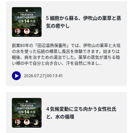
5 細胞から蘇る、伊吹山の薬草と蒸
気の癒やし
創業80年の「田辺温熱保養所」では、伊吹山の薬草と大垣
の水を使った伝統の樽蒸し風呂を体験できます。始まりは
戦後、病を治すための湯治でした。薬草の蒸気が満ちる暗
い樽の中で自分と向き合い、汗を自然に冷まし...
2026.07.27
|
00:13:41
4 気候変動に立ち向かう女性杜氏
と、水の循環