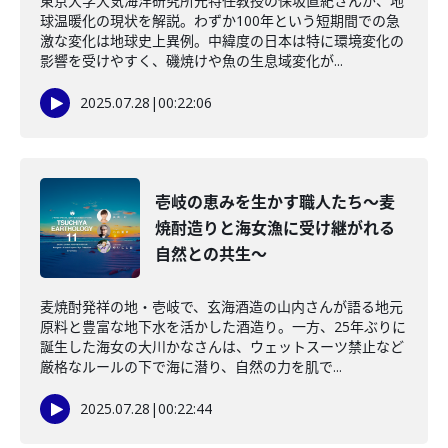
東京大学大気海洋研究所元特任教授の保坂直紀さんが、地
球温暖化の現状を解説。わずか100年という短期間での急
激な変化は地球史上異例。中緯度の日本は特に環境変化の
影響を受けやすく、磯焼けや魚の生息域変化が...
2025.07.28
|
00:22:06
壱岐の恵みを生かす職人たち～麦
焼酎造りと海女漁に受け継がれる
自然との共生～
麦焼酎発祥の地・壱岐で、玄海酒造の山内さんが語る地元
原料と豊富な地下水を活かした酒造り。一方、25年ぶりに
誕生した海女の大川かなさんは、ウェットスーツ禁止など
厳格なルールの下で海に潜り、自然の力を肌で...
2025.07.28
|
00:22:44