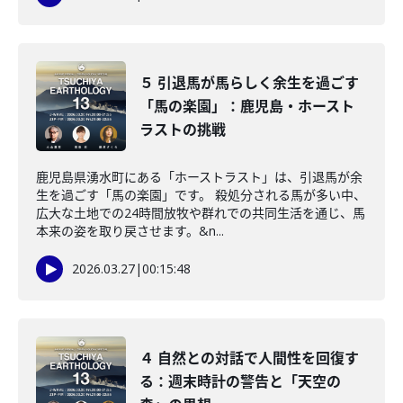
５ 引退馬が馬らしく余生を過ごす
「馬の楽園」：鹿児島・ホースト
ラストの挑戦
鹿児島県湧水町にある「ホーストラスト」は、引退馬が余
生を過ごす「馬の楽園」です。 殺処分される馬が多い中、
広大な土地での24時間放牧や群れでの共同生活を通じ、馬
本来の姿を取り戻させます。&n...
2026.03.27
|
00:15:48
４ 自然との対話で人間性を回復す
る：週末時計の警告と「天空の