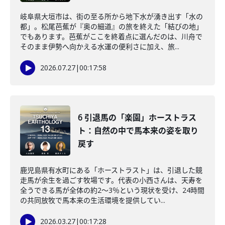
岐阜県大垣市は、街の至る所から地下水が湧き出す「水の
都」。松尾芭蕉が『奥の細道』の旅を終えた「結びの地」
でもあります。芭蕉がここを終着点に選んだのは、川舟で
そのまま伊勢へ向かえる水運の便利さに加え、旅...
2026.07.27
|
00:17:58
6 引退馬の「楽園」ホーストラス
ト：自然の中で馬本来の姿を取り
戻す
鹿児島県有水町にある「ホーストラスト」は、引退した競
走馬が余生を過ごす牧場です。代表の小西さんは、天寿を
全うできる馬が全体の約2〜3％という現状を受け、24時間
の共同放牧で馬本来の生活環境を提供してい...
2026.03.27
|
00:17:28