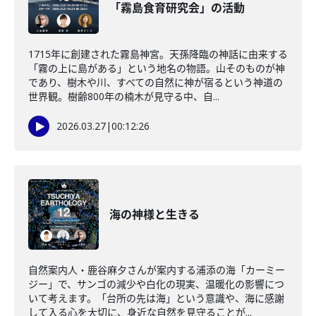
「霧島食育研究会」の活動
1715年に創建された霧島神宮。天孫降臨の神話に由来する
「霧の上に島がある」という地名の物語。山そのものが神
であり、樹木や川、すべての自然に神が宿るという神道の
世界観。樹齢800年の楠木が見守る中、自...
2026.03.27
|
00:12:26
海の神様と生きる
自然案内人・鹿谷麻夕さんが案内する浦添の海「カーミー
ジー」で、サンゴの減少や白化の現実、温暖化の影響につ
いて考えます。「台所の先は海」という意識や、海に感謝
して入る心を大切に、身近な自然を見守ることが...