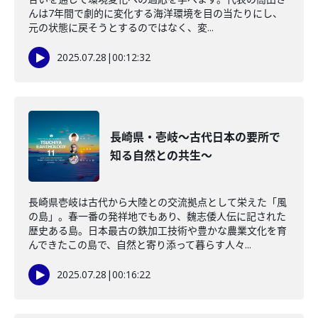
んは7年間で劇的に変化する海洋環境を目の当たりにし、
元の状態に戻そうとするのではなく、変...
2025.07.28
|
00:12:32
長崎県・壱岐～古代日本の要所で
知る自然との共生〜
長崎県壱岐は古代から大陸との交流拠点として栄えた「風
の島」。春一番の発祥地でもあり、魏志倭人伝に記された
歴史ある島。日本最古の鉄加工技術や豊かな農業文化を育
んできたこの島で、自然と寄り添って暮らす人々...
2025.07.28
|
00:16:22