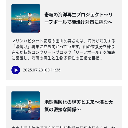
壱岐の海洋再生プロジェクト～リ
ーフボールで磯焼け対策に挑む～
マリンハビタット壱岐の田山久典さんは、海藻が消失する
「磯焼け」現象に立ち向かっています。山の栄養分を練り
込んだ特製コンクリートブロック「リーフボール」を海底
に設置し、海藻の再生と生物多様性の回復を目指...
2025.07.28
|
00:11:36
地球温暖化の現実と未来～海と大
気の密接な関係～