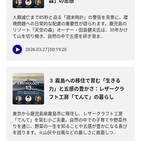
森」の思想
人類滅亡まで85秒と迫る「週末時計」の警告を背景に、環
境問題への日常的な配慮の重要性が語られます。鹿児島の
リゾート「天空の森」オーナー・田島健夫氏は、30年かけ
て山を切り開き、自然の中で五感を研ぎ澄ま...
2026.03.27
|
00:19:20
３ 霧島への移住で育む「生きる
力」と五感の豊かさ：レザークラ
フト工房「てんて」の暮らし
東京から鹿児島県霧島市に移住し、レザークラフト工房
「てんて」を営む小ご夫妻。自然の中での子育てや野菜作
りを通じ、野菜の一生を知ることや五感が豊かになる喜び
を語ります。火山灰や台風などの厳しさに直面しつ...