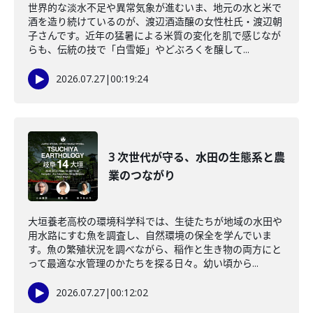
世界的な淡水不足や異常気象が進むいま、地元の水と米で
酒を造り続けているのが、渡辺酒造醸の女性杜氏・渡辺朝
子さんです。近年の猛暑による米質の変化を肌で感じなが
らも、伝統の技で「白雪姫」やどぶろくを醸して...
2026.07.27
|
00:19:24
3 次世代が守る、水田の生態系と農
業のつながり
大垣養老高校の環境科学科では、生徒たちが地域の水田や
用水路にすむ魚を調査し、自然環境の保全を学んでいま
す。魚の繁殖状況を調べながら、稲作と生き物の両方にと
って最適な水管理のかたちを探る日々。幼い頃から...
2026.07.27
|
00:12:02