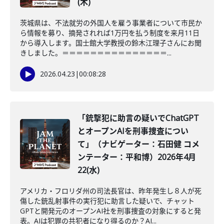
(木)
茨城県は、不法就労の外国人を雇う事業者について市民か
ら情報を募り、摘発されれば1万円を払う制度を来月11日
から導入します。国士館大学教授の鈴木江理子さんにお聞
きしました。＝＝＝＝＝＝＝＝＝＝＝＝＝＝＝...
2026.04.23
|
00:08:28
「銃撃犯に助言の疑いでChatGPT
とオープンAIを刑事捜査につい
て」（ナビゲーター：石田健 コメ
ンテーター：平和博）2026年4月
22(水)
アメリカ・フロリダ州の司法長官は、昨年発生し８人が死
傷した銃乱射事件の実行犯に助言した疑いで、チャット
GPTと開発元のオープンAI社を刑事捜査の対象にすると発
表。AIは犯罪の共犯者になり得るのか？AI...