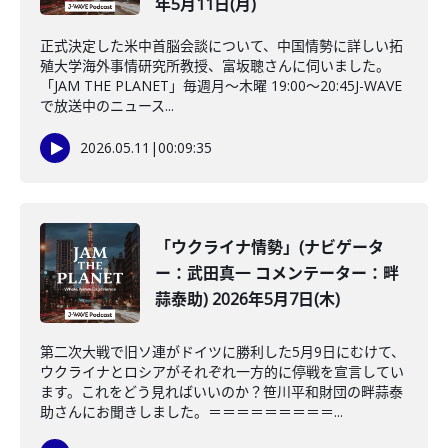
年5月11日(月)
正式決定した米中首脳会談について、中国情勢に詳しい拓
殖大学海外事情研究所教授、富坂聰さんに伺いました。
「JAM THE PLANET」毎週月～木曜 19:00～20:45J-WAVE
で放送中のニュース...
2026.05.11
|
00:09:35
「ウクライナ情勢」(ナビゲータ
ー：武田真一 コメンテーター：畔
蒜泰助) 2026年5月7日(木)
第二次大戦で旧ソ連がドイツに勝利した5月9日にむけて、
ウクライナとロシアがそれぞれ一方的に停戦を宣言してい
ます。これをどう見ればいいのか？笹川平和財団の畔蒜泰
助さんにお聞きしました。＝＝＝＝＝＝＝＝＝...