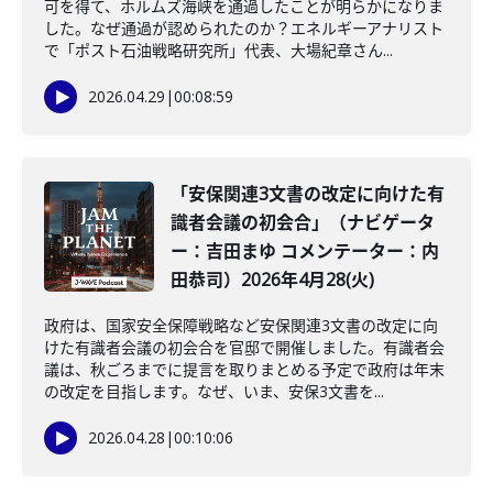
可を得て、ホルムズ海峡を通過したことが明らかになりま
した。なぜ通過が認められたのか？エネルギーアナリスト
で「ポスト石油戦略研究所」代表、大場紀章さん...
2026.04.29
|
00:08:59
「安保関連3文書の改定に向けた有
識者会議の初会合」（ナビゲータ
ー：吉田まゆ コメンテーター：内
田恭司）2026年4月28(火)
政府は、国家安全保障戦略など安保関連3文書の改定に向
けた有識者会議の初会合を官邸で開催しました。有識者会
議は、秋ごろまでに提言を取りまとめる予定で政府は年末
の改定を目指します。なぜ、いま、安保3文書を...
2026.04.28
|
00:10:06