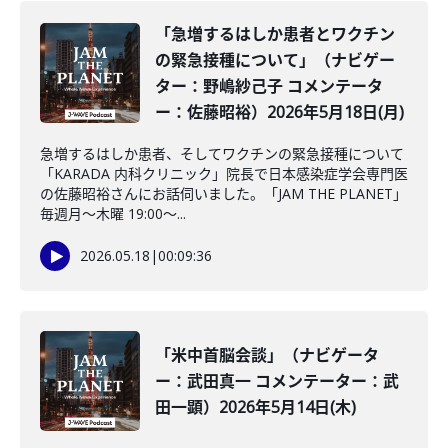
「急増するはしか患者とワクチン
の緊急接種について」（ナビゲー
ター：野嶋紗己子 コメンテータ
ー：佐藤昭裕）2026年5月18日(月)
急増するはしか患者、そしてワクチンの緊急接種について
「KARADA 内科クリニック」院長で日本感染症学会専門医
の佐藤昭裕さんにお話伺いました。「JAM THE PLANET」
毎週月～木曜 19:00～...
2026.05.18
|
00:09:36
「米中首脳会談」（ナビゲータ
ー：武田真一 コメンテーター：武
田一顕）2026年5月14日(木)