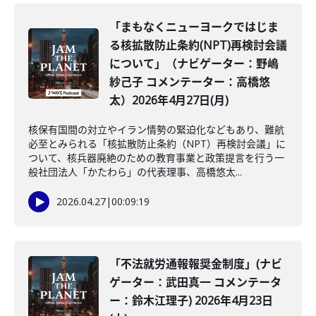
「まもなくニューヨークではじま
る核拡散防止条約(NPT)再検討会議
について」（ナビゲーター：野嶋
紗己子 コメンテーター：高橋悠
太）2026年4月27日(月)
核保有国間の対立やイラン情勢の緊迫化などもあり、難航
必至とみられる「核拡散防止条約（NPT）再検討会議」に
ついて、核兵器廃絶のための教育事業と政策提言を行う一
般社団法人「かたわら」の代表理事、高橋悠太...
2026.04.27
|
00:09:19
「不法就労通報報奨金制度」(ナビ
ゲーター：武田真一 コメンテータ
ー：鈴木江理子) 2026年4月23日