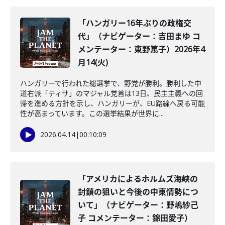
「ハンガリー16年ぶりの政権交
代」（ナビゲーター：吉田まゆ コ
メンテーター：東野篤子）2026年4
月14(火)
ハンガリーで行われた総選挙で、野党が勝利。勝利した中
道右派「ティサ」のマジャル党首は13日、民主主義への回
帰を進める方針を示し、ハンガリーが、EU路線へ戻る可能
性が高まっています。この選挙結果が世界に...
2026.04.14
|
00:10:09
「アメリカによるホルムズ海峡の
封鎖の狙いと今後の中東情勢につ
いて」（ナビゲーター：野嶋紗己
子 コメンテーター：錦田愛子）