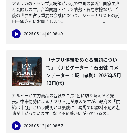
アメリカのトランプ大統領が北京で中国の習近平国家主席
と会談します。台湾問題・イラン情勢・貿易摩擦など、今
後の世界を占う重要な会談について、ジャーナリストの武
田一顕さんにお聞きします。＝＝＝＝＝＝＝＝＝...
2026.05.14
|
00:08:49
「ナフサ供給をめぐる問題につい
て」（ナビゲーター：石田健 コメ
ンテーター：坂口孝則）2026年5月
13日(水)
カルビーが主力商品の包装を白黒2色に切り替えると発
表。中東情勢によるナフサ不足が原因ですが、政府の「供
給は十分」という説明とは裏腹に、現場では原料不足の悲
鳴が上がっています。なぜ不足感が広がっているの...
2026.05.13
|
00:08:57