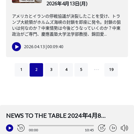
2026年4月13日(月)
アメリカとイランの停戦協議が決裂したことを受け、トラ
ンプ大統領がホルムズ海峡の封鎖を即座に発令。封鎖の狙
いは何なのか？中東情勢は今後どうなっていくのか？中東
政治がご専門、慶應義塾大学法学部教授、錦田愛...
2026.04.13
|
00:09:40
…
1
2
3
4
5
19
NEWS TO THE TABLE 2024年4月8日(月)(ナビゲーター：吉田まゆ コメンテーター：山本健介)
1x
15
15
00:00
10:45