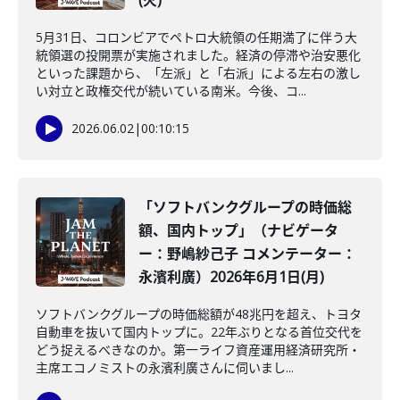
(火)
5月31日、コロンビアでペトロ大統領の任期満了に伴う大
統領選の投開票が実施されました。経済の停滞や治安悪化
といった課題から、「左派」と「右派」による左右の激し
い対立と政権交代が続いている南米。今後、コ...
2026.06.02
|
00:10:15
「ソフトバンクグループの時価総
額、国内トップ」（ナビゲータ
ー：野嶋紗己子 コメンテーター：
永濱利廣）2026年6月1日(月)
ソフトバンクグループの時価総額が48兆円を超え、トヨタ
自動車を抜いて国内トップに。22年ぶりとなる首位交代を
どう捉えるべきなのか。第一ライフ資産運用経済研究所・
主席エコノミストの永濱利廣さんに伺いまし...