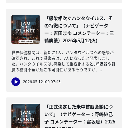
「感染相次ぐハンタウイルス、そ
の特徴について」（ナビゲータ
ー：吉田まゆ コメンテーター：三
鴨廣繁）2026年5月12(火)
世界保健機関は、新たに1人、ハンタウイルスへの感染が
確認され、これで感染者は、7人になったと発表しまし
た。ハンタウイルスは､感染して重症化すると､呼吸器や腎
臓の機能不全が起こる可能性があるそうですが、...
2026.05.12
|
00:07:43
「正式決定した米中首脳会談につ
いて」（ナビゲーター：野嶋紗己
子 コメンテーター：富坂聰）2026