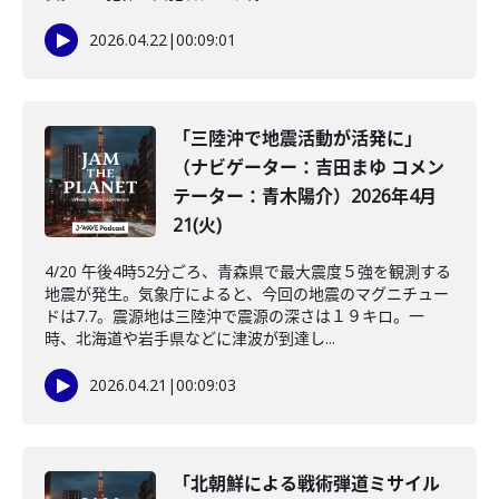
2026.04.22
|
00:09:01
「三陸沖で地震活動が活発に」
（ナビゲーター：吉田まゆ コメン
テーター：青木陽介）2026年4月
21(火)
4/20 午後4時52分ごろ、青森県で最大震度５強を観測する
地震が発生。気象庁によると、今回の地震のマグニチュー
ドは7.7。震源地は三陸沖で震源の深さは１９キロ。一
時、北海道や岩手県などに津波が到達し...
2026.04.21
|
00:09:03
「北朝鮮による戦術弾道ミサイル