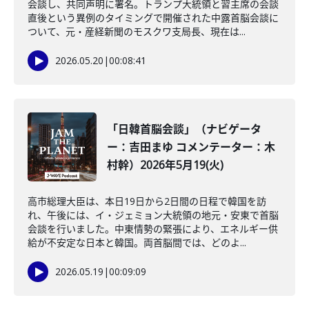
会談し、共同声明に署名。トランプ大統領と習主席の会談
直後という異例のタイミングで開催された中露首脳会談に
ついて、元・産経新聞のモスクワ支局長、現在は...
2026.05.20
|
00:08:41
「日韓首脳会談」（ナビゲータ
ー：吉田まゆ コメンテーター：木
村幹）2026年5月19(火)
高市総理大臣は、本日19日から2日間の日程で韓国を訪
れ、午後には、イ・ジェミョン大統領の地元・安東で首脳
会談を行いました。中東情勢の緊張により、エネルギー供
給が不安定な日本と韓国。両首脳間では、どのよ...
2026.05.19
|
00:09:09