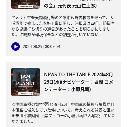
の会」元代表 元山仁士郎）
アメリカ軍普天間飛行場の名護市辺野古移設を巡って、大
浦湾側で始まった本格工事に関し、沖縄県は29日、防衛省
から協議打ち切りの通告があったことを明らかにしまし
た。沖縄県が環境保全などの調整が付いていない...
2024.08.29
|
00:09:54
NEWS TO THE TABLE 2024年8月
28日(水)(ナビゲーター：堀潤 コメ
ンテーター：小原凡司)
＜中国軍機の領空侵犯＞8月26日 中国軍の情報収集機が日
本領空に侵入していた件について。考えられる背景と狙い
を笹川平和財団 上席フェローの小原凡司さん解説していた
だきました。