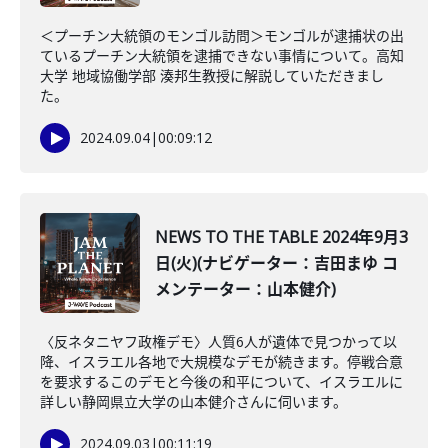
＜プーチン大統領のモンゴル訪問＞モンゴルが逮捕状の出
ているプーチン大統領を逮捕できない事情について。高知
大学 地域協働学部 湊邦生教授に解説していただきまし
た。
2024.09.04
|
00:09:12
NEWS TO THE TABLE 2024年9月3
日(火)(ナビゲーター：吉田まゆ コ
メンテーター：山本健介)
〈反ネタニヤフ政権デモ〉人質6人が遺体で見つかって以
降、イスラエル各地で大規模なデモが続きます。停戦合意
を要求するこのデモと今後の和平について、イスラエルに
詳しい静岡県立大学の山本健介さんに伺います。
2024.09.03
|
00:11:19