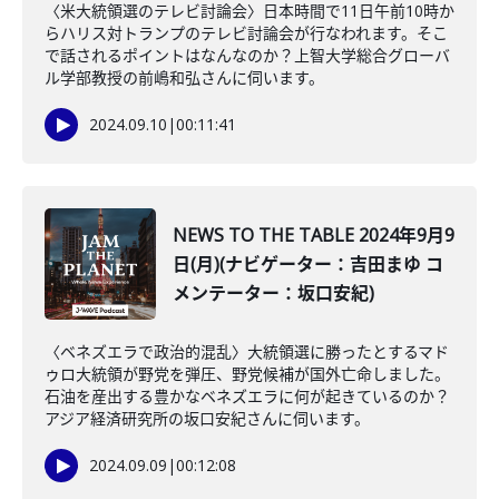
〈米大統領選のテレビ討論会〉日本時間で11日午前10時か
らハリス対トランプのテレビ討論会が行なわれます。そこ
で話されるポイントはなんなのか？上智大学総合グローバ
ル学部教授の前嶋和弘さんに伺います。
2024.09.10
|
00:11:41
NEWS TO THE TABLE 2024年9月9
日(月)(ナビゲーター：吉田まゆ コ
メンテーター：坂口安紀)
〈ベネズエラで政治的混乱〉大統領選に勝ったとするマド
ゥロ大統領が野党を弾圧、野党候補が国外亡命しました。
石油を産出する豊かなベネズエラに何が起きているのか？
アジア経済研究所の坂口安紀さんに伺います。
2024.09.09
|
00:12:08