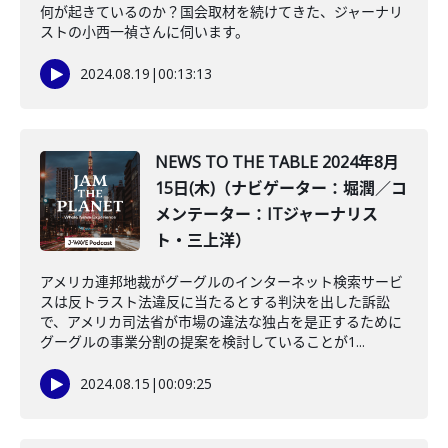
何が起きているのか？国会取材を続けてきた、ジャーナリ
ストの小西一禎さんに伺います。
2024.08.19
|
00:13:13
NEWS TO THE TABLE 2024年8月
15日(木)（ナビゲーター：堀潤／コ
メンテーター：ITジャーナリス
ト・三上洋）
アメリカ連邦地裁がグーグルのインターネット検索サービ
スは反トラスト法違反に当たるとする判決を出した訴訟
で、アメリカ司法省が市場の違法な独占を是正するために
グーグルの事業分割の提案を検討していることが1...
2024.08.15
|
00:09:25