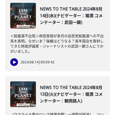
NEWS TO THE TABLE 2024年8月
14日(水)(ナビゲーター：堀潤 コメ
ンテーター：武田一顕)
＜総裁選不出馬＞岸田首相が来月の自民党総裁選への不出
馬を表明。なぜいま？後継はどうなる？長年国会を取材し
てきた時政評論家・ジャーナリストの武田一顕さんにうか
がいました。
2024.08.14
|
00:09:42
NEWS TO THE TABLE 2024年8月
13日(火)(ナビゲーター：堀潤 コメ
ンテーター：鶴岡路人)
〈ウクライナ軍のロシア越境攻撃〉一週間が経過し、つい