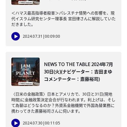
＜ハマス最高指導者殺害＞パレスチナ情勢への影響を、現
代イスラム研究センター理事長 宮田律さんに解説していた
だきました。
2024.07.31
|
00:09:00
NEWS TO THE TABLE 2024年7月
30日(火)(ナビゲーター：吉田まゆ
コメンテーター：斎藤裕司)
〈日米の金融政策〉日本とアメリカで、30日と31日(現地
時間)に金融政策決定会合が行なわれます。利上げは、そし
て為替はどうなるのか？外資系金融機関で外国為替業務に
携わってきた斎藤裕司さんに伺います。
2024.07.30
|
00:11:05