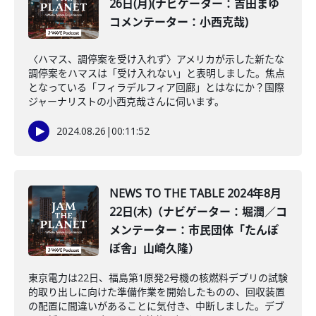
26日(月)(ナビゲーター：吉田まゆ
コメンテーター：小西克哉)
〈ハマス、調停案を受け入れず〉アメリカが示した新たな
調停案をハマスは「受け入れない」と表明しました。焦点
となっている「フィラデルフィア回廊」とはなにか？国際
ジャーナリストの小西克哉さんに伺います。
2024.08.26
|
00:11:52
NEWS TO THE TABLE 2024年8月
22日(木)（ナビゲーター：堀潤／コ
メンテーター：市民団体「たんぽ
ぽ舎」山崎久隆）
東京電力は22日、福島第1原発2号機の核燃料デブリの試験
的取り出しに向けた準備作業を開始したものの、回収装置
の配置に間違いがあることに気付き、中断しました。デブ