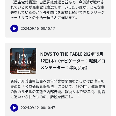
〈民主党代表選〉自民党総裁選と並んで、今議論が戦わさ
れているのが民主党代表選です。いったい誰が、どんな主
張をしているのか？長年国会を取材し続けてきたフリージ
ャーナリストの小西一禎さんに伺います。
2024.09.16
|
00:10:17
NEWS TO THE TABLE 2024年9月
12日(木)（ナビゲーター：堀潤／コ
メンテーター：串岡弘昭）
斎藤元彦兵庫県知事への告発文書問題をきっかけに注目を
集めた「公益通報者保護法」について。1974年、運輸業界
の闇カルテルの実態を内部告発。報復人事で32年間、閑職
に追いやられたものの、訴訟を起こし、「...
2024.09.12
|
00:10:47