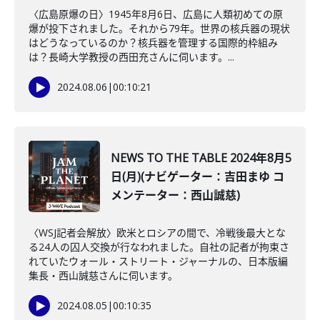
〈広島原爆の日〉1945年8月6日、広島に人類初めての原
爆が投下されました。それから79年。世界の核兵器の現状
はどうなっているのか？核兵器を管理する国際的枠組み
は？長崎大学教授の西田充さんに伺います。...
2024.08.06
|
00:10:21
NEWS TO THE TABLE 2024年8月5
日(月)(ナビゲーター：吉田まゆ コ
メンテーター：西山誠慈)
〈WSJ記者会解放〉欧米とロシアの間で、冷戦後最大とな
る24人の囚人交換が行なわれました。自社の記者が拘束さ
れていたウォール・ストリート・ジャーナルの、日本版編
集長・西山誠慈さんに伺います。
2024.08.05
|
00:10:35