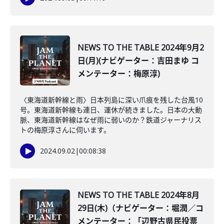
NEWS TO THE TABLE 2024年9月2
日(月)(ナビゲーター：吉田まゆ コ
メンテーター：梅原淳)
〈東海道新幹線と雨〉日本列島に深い爪痕を残した台風10
号。東海道新幹線も連日、運休が続きました。日本の大動
脈、東海道新幹線はなぜ雨に弱いのか？鉄道ジャーナリス
トの梅原淳さんに伺います。
2024.09.02
|
00:08:38
NEWS TO THE TABLE 2024年8月
29日(木)（ナビゲーター：堀潤／コ
メンテーター：「辺野古県民投票