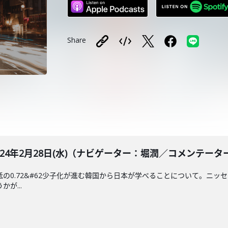
Share
BLE 2024年2月28日(水)（ナビゲーター：堀潤／コメンテ
低の0.72&#62少子化が進む韓国から日本が学べることについて。ニッ
が...