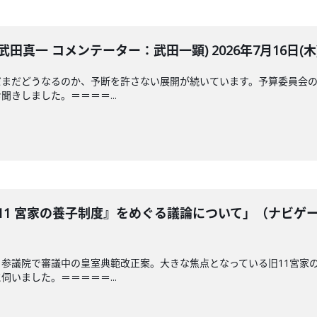
田真一 コメンテーター：武田一顕) 2026年7月16日(木
だまだどうなるのか、予断を許さない展開が続いています。予算委員会の
きしました。＝＝＝＝...
11 宮家の養子制度』をめぐる議論について」（ナビゲ
参議院で審議中の皇室典範改正案。大きな焦点となっている旧11宮家
いました。＝＝＝＝＝...