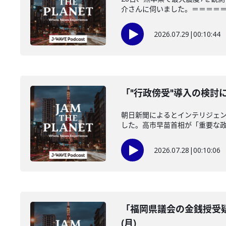
介さんに伺いました。＝＝＝＝＝＝
2026.07.29
|
00:10:44
「"行政傍受"導入の検討に
朝日新聞によるとインテリジェ
した。高市早苗首相が「重要な政策
2026.07.28
|
00:10:06
「福岡県議会の金銭授受疑
(月)