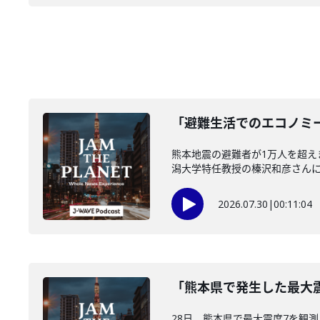
「避難生活でのエコノミー
熊本地震の避難者が1万人を超
潟大学特任教授の榛沢和彦さんに伺い
2026.07.30
|
00:11:04
「熊本県で発生した最大震
28日、熊本県で最大震度7を観