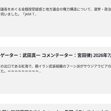
副議長をめぐる金銭授受疑惑と地方議会の権力構造について、選挙・政
ました。「JAM T...
ゲーター：武田真一 コメンテーター：宮田律) 2026年7月
東の出口である紅海で、親イラン武装組織のフーシ派がサウジアラビア
。＝＝＝＝＝＝＝＝＝...