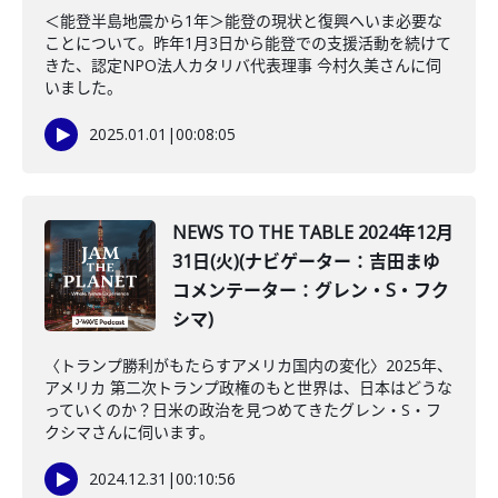
＜能登半島地震から1年＞能登の現状と復興へいま必要な
ことについて。昨年1月3日から能登での支援活動を続けて
きた、認定NPO法人カタリバ代表理事 今村久美さんに伺
いました。
2025.01.01
|
00:08:05
NEWS TO THE TABLE 2024年12月
31日(火)(ナビゲーター：吉田まゆ
コメンテーター：グレン・S・フク
シマ)
〈トランプ勝利がもたらすアメリカ国内の変化〉2025年、
アメリカ 第二次トランプ政権のもと世界は、日本はどうな
っていくのか？日米の政治を見つめてきたグレン・S・フ
クシマさんに伺います。
2024.12.31
|
00:10:56