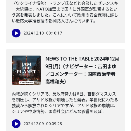
〈ウクライナ情勢〉トランプ氏などと会談したゼレンスキ
ー大統領は、NATO加盟まで国内に外国軍が駐留するとい
う案を発表しました。これについて欧州の安全保障に詳し
い慶応大学准教授の鶴岡路人さんに伺います。
2024.12.10
|
00:10:17
NEWS TO THE TABLE 2024年12月
9日(月)（ナビゲーター：吉田まゆ
／コメンテーター：国際政治学者
高橋和夫）
内戦が続くシリアで、反政府勢力は8日、首都ダマスカス
を制圧し、アサド政権が崩壊したと発表。半世紀にわたる
独裁から解放されたシリアですが、アサド政権の崩壊は、
シリアや中東情勢、国際社会にどんな影響を及ぼ...
2024.12.09
|
00:09:28