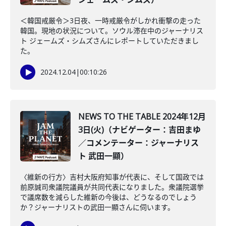
＜韓国戒厳令＞3日夜、一時戒厳令がしかれ衝撃の走った
韓国。現地の状況について。ソウル滞在中のジャーナリス
ト ジェームズ・シムズさんにレポートしていただきまし
た。
2024.12.04
|
00:10:26
NEWS TO THE TABLE 2024年12月
3日(火)（ナビゲーター：吉田まゆ
／コメンテーター：ジャーナリス
ト 武田一顯）
〈維新の行方〉吉村大阪府知事が代表に、そして国政では
前原誠司衆議院議員が共同代表になりました。衆議院選挙
で議席数を減らした維新の今後は、どうなるのでしょう
か？ジャーナリストの武田一顯さんに伺います。