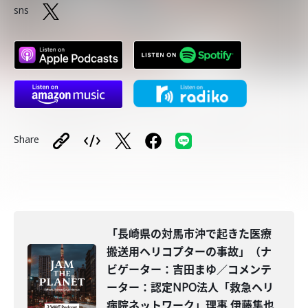
sns
Share
「長崎県の対馬市沖で起きた医療
搬送用ヘリコプターの事故」（ナ
ビゲーター：吉田まゆ／コメンテ
ーター：認定NPO法人「救急ヘリ
病院ネットワーク」理事 伊藤隼也