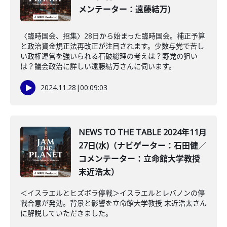
メンテーター：遠藤結万)
〈臨時国会、招集〉28日から始まった臨時国会。補正予算
と政治資金規正法再改正が注目されます。少数与党で苦し
い政権運営を強いられる石破総理の考えは？野党の狙い
は？議会政治に詳しい遠藤結万さんに伺います。
2024.11.28
|
00:09:03
NEWS TO THE TABLE 2024年11月
27日(水)（ナビゲーター：石田健／
コメンテーター：立命館大学教授
末近浩太）
＜イスラエルとヒズボラ停戦＞イスラエルとレバノンの停
戦合意が発効。背景と影響を立命館大学教授 末近浩太さん
に解説していただきました。