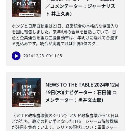
／コメンテーター：ジャーナリス
ト 井上久男）
ホンダと日産自動車は23日、経営統合の本格的な協議入り
を国に報告しました。来年6月の合意を目指していて、日
産と企業連合を組む三菱自動車は、年明けに遅れて合流す
る見込みです。統合が実現すれば世界3位のグ...
2024.12.23
|
00:11:05
NEWS TO THE TABLE 2024年12月
19日(木)(ナビゲーター：石田健 コ
メンテーター：黒井文太郎)
〈アサド政権崩壊後のシリア〉アサド政権崩壊から10日ほ
どがたち、政変の担い手となったHTS＝シャーム解放機構
が注目を集めています。シリアの現状について軍事ジャー