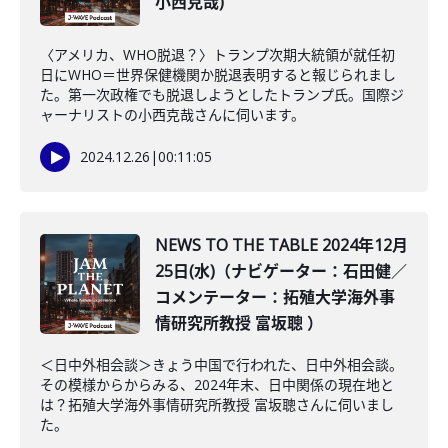
小西克哉)
〈アメリカ、WHO脱退？〉トランプ次期大統領が就任初
日にWHO＝世界保健機関か脱退表明すると報じられまし
た。第一次政権でも脱退しようとしたトランプ氏。国際ジ
ャーナリストの小西克哉さんに伺います。
2024.12.26
|
00:11:05
NEWS TO THE TABLE 2024年12月
25日(水)（ナビゲーター：石田健／
コメンテーター：拓殖大学海外事
情研究所教授 富坂聰 ）
＜日中外相会談＞きょう中国で行われた、日中外相会談。
その模様からからみる、2024年末、日中関係の現在地と
は？拓殖大学海外事情研究所教授 富坂聰さんに伺いまし
た。