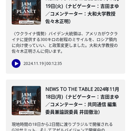
19日(火)（ナビゲーター：吉田まゆ
／コメンテーター：大和大学教授
佐々木正明）
〈ウクライナ情勢〉バイデン大統領は、アメリカがウクラ
イナに提供する300キロの射程のミサイルを、ロシア領内
に向け使っていい、と政策変更しました。大和大学教授の
佐々木正明さんに伺います。
2024.11.19
|
00:12:35
NEWS TO THE TABLE 2024年11月
18日(月)（ナビゲーター：吉田まゆ
／コメンテーター：共同通信 編集
委員兼論説委員 井田徹治）
現地時間の18日から2日間に渡りブラジルで開催される
G20サミット、そしてアゼルバイジャンで開催中の