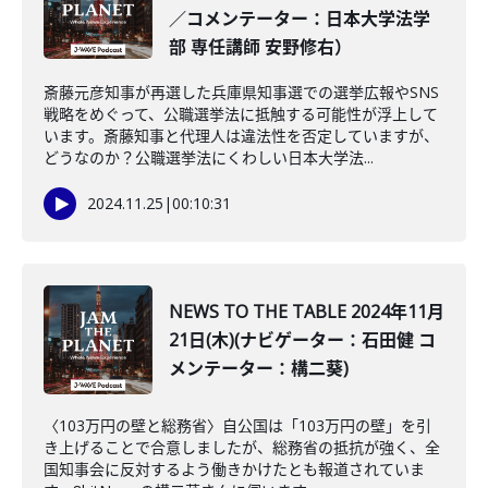
／コメンテーター：日本大学法学
部 専任講師 安野修右）
斎藤元彦知事が再選した兵庫県知事選での選挙広報やSNS
戦略をめぐって、公職選挙法に抵触する可能性が浮上して
います。斎藤知事と代理人は違法性を否定していますが、
どうなのか？公職選挙法にくわしい日本大学法...
2024.11.25
|
00:10:31
NEWS TO THE TABLE 2024年11月
21日(木)(ナビゲーター：石田健 コ
メンテーター：構二葵)
〈103万円の壁と総務省〉自公国は「103万円の壁」を引
き上げることで合意しましたが、総務省の抵抗が強く、全
国知事会に反対するよう働きかけたとも報道されていま