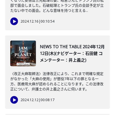
くなった安倍晋三元総理の妻、昭恵さんとトランプ氏の私
邸で面会しました。石破総理とトランプ氏の会談予定が立
たない中での面会。どんな意味を持つと言える...
2024.12.16
|
00:10:54
NEWS TO THE TABLE 2024年12月
12日(木)(ナビゲーター：石田健 コ
メンテーター：井上義之)
〈改正大麻取締法〉法律改正により、これまで明確な規定
がなかった「大麻の使用」が懲役7年以下の罪となる一
方、医療用大麻が認められることになります。この法律改
正について、弁護士の井上義之さんに伺います。
2024.12.12
|
00:08:17