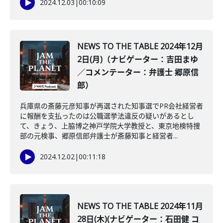
2024.12.03
|
00:10:09
NEWS TO THE TABLE 2024年12月
2日(月)（ナビゲーター：吉田まゆ
／コメンテーター：弁護士 郷原信
郎）
兵庫県の斎藤元彦知事が再選された知事選でPR会社経営者
に報酬を支払ったのは公職選挙法違反の疑いがあるとし
て、きょう、上脇博之神戸学院大学教授と、東京地検特捜
部の元検事、郷原信郎弁護士が斎藤知事と経営者...
2024.12.02
|
00:11:18
NEWS TO THE TABLE 2024年11月
28日(木)(ナビゲーター：石田健 コ