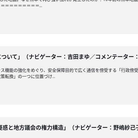
＝＝＝＝＝＝＝＝...
ついて」（ナビゲーター：吉田まゆ／コメンテーター： 南龍
ンス機能の強化をめぐり、安全保障目的で広く通信を傍受する「行政傍
転換」の一つに位置づけ...
惑と地方議会の権力構造」（ナビゲーター：野嶋紗己子 