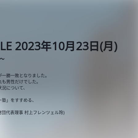
BLE 2023年10月23日(月)
E～
が一勝一敗となりました。
れも男性だけでした。
状況について、
ー塾」をすすめる、
財団代表理事 村上フレンツェル玲)