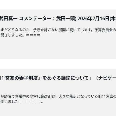
田真一 コメンテーター：武田一顕) 2026年7月16日(木
だまだどうなるのか、予断を許さない展開が続いています。予算委員会の
きしました。＝＝＝＝...
11 宮家の養子制度』をめぐる議論について」（ナビゲ
参議院で審議中の皇室典範改正案。大きな焦点となっている旧11宮家
いました。＝＝＝＝＝...