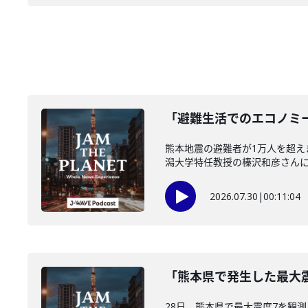
「避難生活でのエコノミー
熊本地震の避難者が1万人を超
潟大学特任教授の榛沢和彦さんに伺い
2026.07.30
|
00:11:04
「熊本県で発生した最大震
28日、熊本県で最大震度7を観