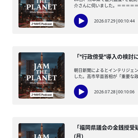
介さんに伺いました。＝＝＝＝＝＝
2026.07.29
|
00:10:44
「"行政傍受"導入の検討に
朝日新聞によるとインテリジェ
した。高市早苗首相が「重要な政策
2026.07.28
|
00:10:06
「福岡県議会の金銭授受疑
(月)