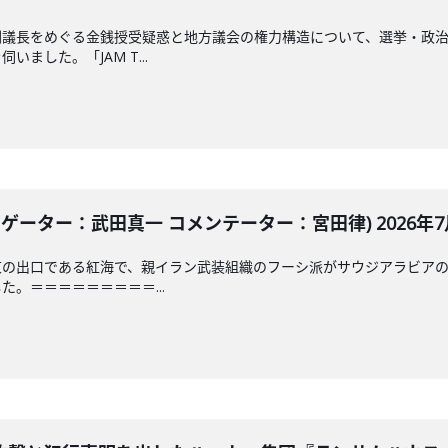
副議長をめぐる金銭授受疑惑と地方議会の権力構造について、選挙・政
ました。「JAM T...
ゲーター：武田真一 コメンテーター：宮田律) 2026年7月
東の出口である紅海で、親イラン武装組織のフーシ派がサウジアラビア
。＝＝＝＝＝＝＝＝＝...