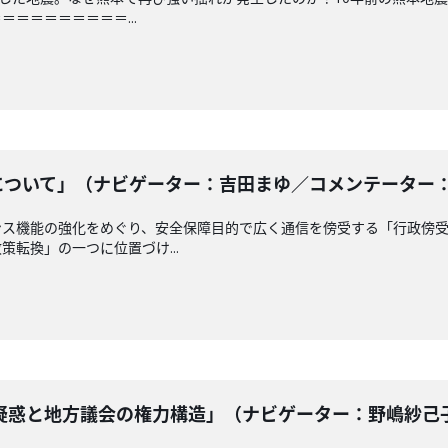
＝＝＝＝＝＝＝＝...
ついて」（ナビゲーター：吉田まゆ／コメンテーター： 南龍
ンス機能の強化をめぐり、安全保障目的で広く通信を傍受する「行政傍
転換」の一つに位置づけ...
惑と地方議会の権力構造」（ナビゲーター：野嶋紗己子 