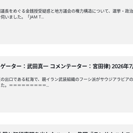
副議長をめぐる金銭授受疑惑と地方議会の権力構造について、選挙・政
ました。「JAM T...
ゲーター：武田真一 コメンテーター：宮田律) 2026年7月
東の出口である紅海で、親イラン武装組織のフーシ派がサウジアラビア
。＝＝＝＝＝＝＝＝＝...