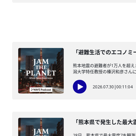
「避難生活でのエコノミー
熊本地震の避難者が1万人を超
潟大学特任教授の榛沢和彦さんに伺い
2026.07.30
|
00:11:04
「熊本県で発生した最大震
28日、熊本県で最大震度7を観