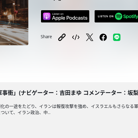
Share
衝」(ナビゲーター：吉田まゆ コメンテーター：坂梨祥)2
刻化の一途をたどり、イランは報復攻撃を強め、イスラエルもさらなる
いて、イラン政治、中...