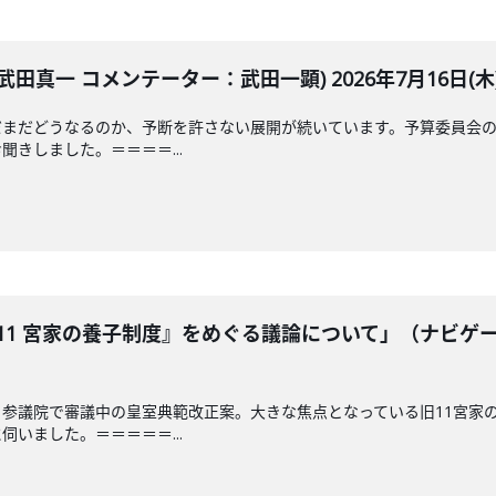
田真一 コメンテーター：武田一顕) 2026年7月16日(木
だまだどうなるのか、予断を許さない展開が続いています。予算委員会の
きしました。＝＝＝＝...
11 宮家の養子制度』をめぐる議論について」（ナビゲ
参議院で審議中の皇室典範改正案。大きな焦点となっている旧11宮家
いました。＝＝＝＝＝...