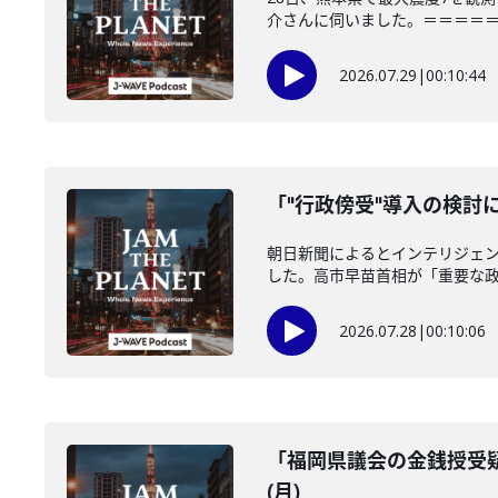
介さんに伺いました。＝＝＝＝＝＝
2026.07.29
|
00:10:44
「"行政傍受"導入の検討に
朝日新聞によるとインテリジェ
した。高市早苗首相が「重要な政策
2026.07.28
|
00:10:06
「福岡県議会の金銭授受疑
(月)