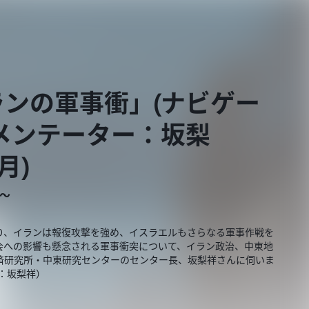
ンの軍事衝」(ナビゲー
メンテーター：坂梨
月)
E～
り、イランは報復攻撃を強め、イスラエルもさらなる軍事作戦を
会への影響も懸念される軍事衝突について、イラン政治、中東地
済研究所・中東研究センターのセンター長、坂梨祥さんに伺いま
：坂梨祥）